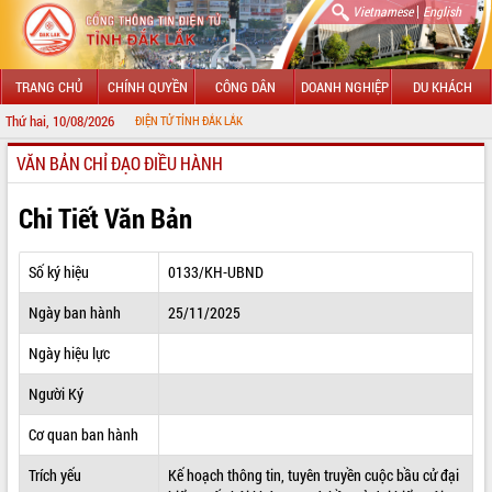
|
Vietnamese
English
TRANG CHỦ
CHÍNH QUYỀN
CÔNG DÂN
DOANH NGHIỆP
DU KHÁCH
Thứ hai, 10/08/2026
G THÔNG TIN ĐIỆN TỬ TỈNH ĐẮK LẮK
VĂN BẢN CHỈ ĐẠO ĐIỀU HÀNH
GIỚI THIỆU
LÃNH ĐẠO UBND TỈNH
Chi Tiết Văn Bản
TIN TỨC SỰ KIỆN
Số ký hiệu
0133/KH-UBND
SỞ, BAN, NGÀNH
Ngày ban hành
25/11/2025
UBND CÁC XÃ, PHƯỜNG
Ngày hiệu lực
THÔNG TIN CHỈ ĐẠO ĐIỀU HÀNH
Người Ký
HỆ THỐNG VĂN BẢN
Cơ quan ban hành
Trích yếu
Kế hoạch thông tin, tuyên truyền cuộc bầu cử đại
VĂN BẢN HĐND TỈNH