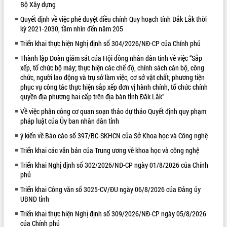
Bộ Xây dựng
VIDEO
Quyết định về việc phê duyệt điều chỉnh Quy hoạch tỉnh Đắk Lắk thời
kỳ 2021-2030, tầm nhìn đến năm 205
Không có file video nào để phát.
Triển khai thực hiện Nghị định số 304/2026/NĐ-CP của Chính phủ
ALBUM ẢNH
Thành lập Đoàn giám sát của Hội đồng nhân dân tỉnh về việc “Sắp
xếp, tổ chức bộ máy; thực hiện các chế độ, chính sách cán bộ, công
chức, người lao động và trụ sở làm việc, cơ sở vật chất, phương tiện
phục vụ công tác thực hiện sắp xếp đơn vị hành chính, tổ chức chính
quyền địa phương hai cấp trên địa bàn tỉnh Đắk Lắk”
Về việc phân công cơ quan soạn thảo dự thảo Quyết định quy phạm
pháp luật của Ủy ban nhân dân tỉnh
ý kiến về Báo cáo số 397/BC-SKHCN của Sở Khoa học và Công nghệ
Triển khai các văn bản của Trung ương về khoa học và công nghệ
LIÊN KẾT WEB
Triển khai Nghị định số 302/2026/NĐ-CP ngày 01/8/2026 của Chính
phủ
Triển khai Công văn số 3025-CV/ĐU ngày 06/8/2026 của Đảng ủy
UBND tỉnh
Triển khai thực hiện Nghị định số 309/2026/NĐ-CP ngày 05/8/2026
của Chính phủ