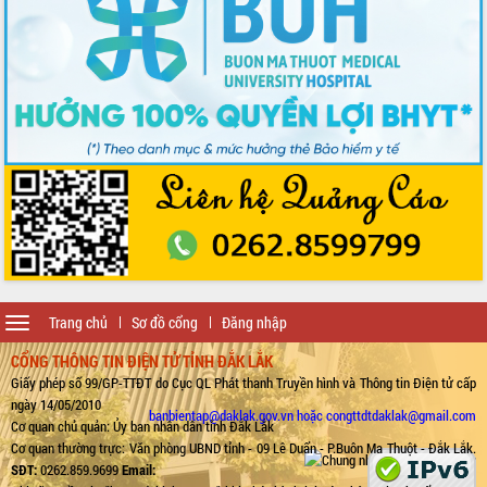
Toggle
Trang chủ
Sơ đồ cổng
Đăng nhập
navigation
CỔNG THÔNG TIN ĐIỆN TỬ TỈNH ĐẮK LẮK
Giấy phép số 99/GP-TTĐT do Cục QL Phát thanh Truyền hình và Thông tin Điện tử cấp
ngày 14/05/2010
banbientap@daklak.gov.vn hoặc congttdtdaklak@gmail.com
Cơ quan chủ quản: Ủy ban nhân dân tỉnh Đắk Lắk
Cơ quan thường trực: Văn phòng UBND tỉnh - 09 Lê Duẩn - P.Buôn Ma Thuột - Đắk Lắk.
SĐT:
0262.859.9699
Email: