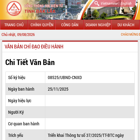
|
Vietnamese
English
TRANG CHỦ
CHÍNH QUYỀN
CÔNG DÂN
DOANH NGHIỆP
DU KHÁCH
Chủ nhật, 09/08/2026
CHÀO MỪNG ĐẾN VỚI CỔNG 
VĂN BẢN CHỈ ĐẠO ĐIỀU HÀNH
GIỚI THIỆU
LÃNH ĐẠO UBND TỈNH
Chi Tiết Văn Bản
TIN TỨC SỰ KIỆN
Số ký hiệu
08525/UBND-CNXD
SỞ, BAN, NGÀNH
Ngày ban hành
25/11/2025
UBND CÁC XÃ, PHƯỜNG
Ngày hiệu lực
THÔNG TIN CHỈ ĐẠO ĐIỀU HÀNH
Người Ký
HỆ THỐNG VĂN BẢN
Cơ quan ban hành
Trích yếu
Triển khai Thông tư số 37/2025/TT-BTC ngày
VĂN BẢN HĐND TỈNH