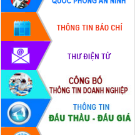
hiện Đề án 06 của Chính phủ
Họp báo thông tin về Hội nghị Công bố
Quy hoạch và Xúc tiến đầu tư tỉnh Đắk
Lắk
Khơi thông điểm nghẽn, đẩy nhanh
giải ngân vốn khắc phục thiên tai
HĐND tỉnh thông qua điều chỉnh Quy
hoạch tỉnh thời kỳ 2021-2030
Hội thảo góp ý hồ sơ điều chỉnh quy
hoạch tỉnh Đắk Lắk thời kỳ 2021-2030,
tầm nhìn đến năm 2050
Nâng cao hiệu quả hoạt động của các
doanh nghiệp nhà nước
Hội nghị triển khai kết nối mạng
truyền số liệu chuyên dùng phục vụ cơ
quan Đảng, Nhà nước
Lễ phát động chuỗi hoạt động chung
tay làm sạch môi trường
Xã Ea Kar bước chuyển mình trong
công tác cải cách hành chính mô hình
mới