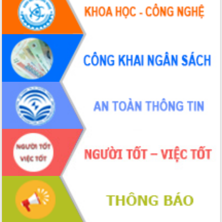
UBND tỉnh họp báo định kỳ tháng 4
năm 2026
Hội thảo khoa học “Giải pháp thúc đẩy
phát triển nền kinh tế xanh tại tỉnh
Đắk Lắk”
Tăng cường giám sát, đôn đốc thực
hiện nhiệm vụ quản lý tài sản công
hàng tuần
Tháo gỡ những vướng mắc, đẩy mạnh
công tác cải cách thủ tục hành chính
tại Trung tâm Phục vụ hành chính
công tỉnh
Đắk Lắk: Tôn vinh 46 giải pháp tại Hội
thi Sáng tạo Kỹ thuật 2024 - 2025
Đắk Lắk rà soát, điều chỉnh Đề án 190
về phát triển nuôi trồng thủy sản
Phó Chủ tịch UBND tỉnh Đắk Lắk
Trương Công Thái kiểm tra thực địa
Dự án cao tốc Khánh Hòa - Buôn Ma
Thuột