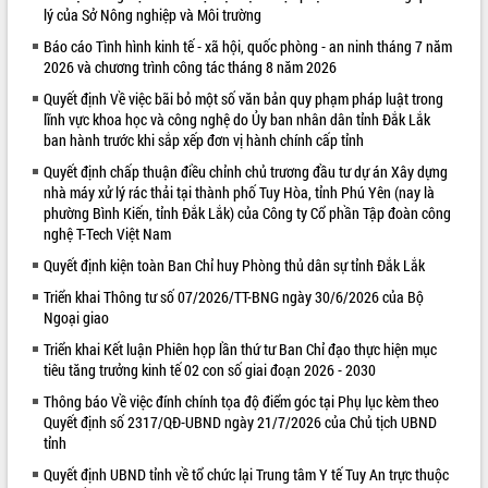
lý của Sở Nông nghiệp và Môi trường
VIDEO
Báo cáo Tình hình kinh tế - xã hội, quốc phòng - an ninh tháng 7 năm
2026 và chương trình công tác tháng 8 năm 2026
Quyết định Về việc bãi bỏ một số văn bản quy phạm pháp luật trong
lĩnh vực khoa học và công nghệ do Ủy ban nhân dân tỉnh Đắk Lắk
ban hành trước khi sắp xếp đơn vị hành chính cấp tỉnh
Quyết định chấp thuận điều chỉnh chủ trương đầu tư dự án Xây dựng
nhà máy xử lý rác thải tại thành phố Tuy Hòa, tỉnh Phú Yên (nay là
phường Bình Kiến, tỉnh Đắk Lắk) của Công ty Cổ phần Tập đoàn công
nghệ T-Tech Việt Nam
Trailer Lễ hội Sầu riêng Đắk Lắk năm
Quyết định kiện toàn Ban Chỉ huy Phòng thủ dân sự tỉnh Đắk Lắk
2026
Khám bệnh, cấp phát thuốc miễn phí
Triển khai Thông tư số 07/2026/TT-BNG ngày 30/6/2026 của Bộ
và tặng quà người dân xã Cư Pui
Ngoại giao
Hội nghị UBND tỉnh Đắk Lắk thường kỳ
Triển khai Kết luận Phiên họp lần thứ tư Ban Chỉ đạo thực hiện mục
tháng 7/2026
tiêu tăng trưởng kinh tế 02 con số giai đoạn 2026 - 2030
Lễ truy tặng danh hiệu “Bà Mẹ Việt
Thông báo Về việc đính chính tọa độ điểm góc tại Phụ lục kèm theo
ALBUM ẢNH
Nam Anh hùng” và trao Huân chương
Quyết định số 2317/QĐ-UBND ngày 21/7/2026 của Chủ tịch UBND
Lao động
tỉnh
UBND tỉnh Đắk Lắk triển khai nhiệm
Quyết định UBND tỉnh về tổ chức lại Trung tâm Y tế Tuy An trực thuộc
vụ 6 tháng cuối năm 2026