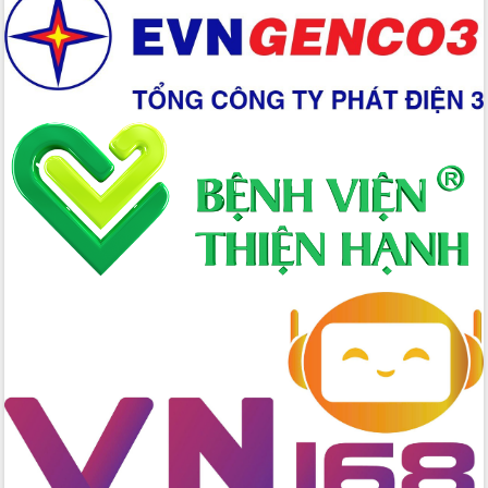
Hồ Thị Nguyên Thảo làm việc tại Trung
tâm Phục vụ hành chính công xã Ea
Phê
Xây dựng nền hành chính số đồng
hành cùng nông dân dân, doanh nghiệp
Giai đoạn 2026-2030, Đắk Lắk phấn
đấu có 77% xã đạt chuẩn nông thôn
mới
Chuyển đổi số 'mở đường' cho nông
nghiệp Đắk Lắk tăng trưởng bứt phá
Triển khai đồng bộ đo đạc, lập hồ sơ
địa chính, hoàn thiện cơ sở dữ liệu đất
đai
Ứng dụng sinh trắc học - Bước tiến
trong hành trình chuyển đổi số tại Đắk
Lắk
Đắk Lắk nâng cao hiệu quả công tác
Đảng từ Sổ tay đảng viên điện tử
Đắk Lắk đẩy mạnh nuôi biển công
nghệ, hướng tới phát triển thủy sản
bền vững