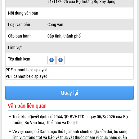
21/11/2025 của Bộ trưởng Bộ Xây dựng
ĐIỂM TIN VĂN BẢN
Nội dung văn bản
QUY HOẠCH - KẾ HOẠCH
Loại văn bản
Công văn
Cấp ban hành
Cấp tỉnh, thành phố
Lĩnh vực
Tệp đính kèm
PDF cannot be displayed.
PDF cannot be displayed.
Quay lại
Văn bản liên quan
Triển khai Quyết định số 2044/QĐ-BVHTTDL ngày 05/8/2026 của Bộ
trưởng Bộ Văn hóa, Thể thao và Du lịch
Về việc công bố Danh mục thủ tục hành chính được sửa đổi, bổ sung
lĩnh vực trồng trọt và bảo vệ thực vật thuộc phạm vi chức năng quản