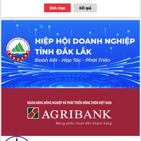
với Tập đoàn Bưu chính Viễn thông
Bình chọn
Kết quả
Việt Nam
Thứ trưởng Bộ Y tế làm việc với tỉnh
Đắk Lắk về phát triển nhân lực y tế
cho trạm y tế cấp xã
Du lịch Đắk Lắk nâng tầm trải nghiệm
du khách thông qua Hệ thống cơ sở dữ
liệu và Bản đồ số
Tập huấn ứng dụng trí tuệ nhân tạo (AI)
trong thương mại điện tử năm 2026
Đoàn đại biểu Quốc hội tỉnh Đắk Lắk
trao đổi thông tin trước Kỳ họp thứ
nhất, Quốc hội khóa XVI
Quyết liệt cải cách hành chính, khơi
thông nguồn lực phát triển
Nâng cao hiệu lực, hiệu quả HĐND
tỉnh thông qua hiện đại hóa hành chính
Xã Ea Phê gắn cải cách hành chính với
chuyển đổi số
Phó Chủ tịch Thường trực UBND tỉnh