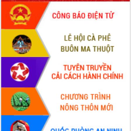
sầu riêng tại Đắk Lắk
Trình diễn nghệ thuật chế biến các
món ăn từ sầu riêng
Đắk Lắk công bố Quy hoạch và xúc
tiến đầu tư tỉnh
Ngành cá ngừ Đắk Lắk chủ động thích
ứng để giữ vững thị trường xuất khẩu
Diễn đàn Kinh tế tư nhân Việt Nam đột
phá cơ chế - Hợp tác công tư
Đề án 06 tạo bước ngoặt đột phá trong
cải cách hành chính tỉnh Đắk Lắk
Kết nối tour, đẩy mạnh chuyển đổi số
để phát triển du lịch Đắk Lắk
Khởi động Dự án Đầu tư xây dựng hạ
tầng kỹ thuật Cụm công nghiệp Tân
Tiến
Gặp mặt các cơ quan báo chí nhân Kỷ
niệm 101 năm Ngày Báo chí Cách
mạng Việt Nam
Đắk Lắk sơ kết 4 năm triển khai thực