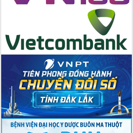
Tập huấn nâng cao năng lực triển khai
chuyển đổi số cho cán bộ, công chức
cấp xã
Đắk Lắk phát động hưởng ứng Ngày
Quyền của người tiêu dùng Việt Nam
2026
Đẩy mạnh cải cách hành chính, quyết
tâm đạt được mục tiêu tăng trưởng
hai con số trong năm 2026
Tổ chức trang trọng Lễ hội Đền thờ
Lương Văn Chánh năm 2026
Phó Bí thư Tỉnh ủy Đắk Lắk Đỗ Hữu
Huy giữ chức Bí thư Đảng ủy Ủy Ban
Nhân dân tỉnh
Bệnh án điện tử thúc đẩy chuyển đổi
số y tế tại Đắk Lắk
Chuyển đổi số thư viện: Mở rộng
không gian tri thức trong thời đại số
Đánh giá, rút kinh nghiệm công tác tổ
chức diễn tập trước ngày bầu cử