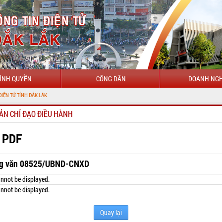
ÍNH QUYỀN
CÔNG DÂN
DOANH NGH
ĐẮK LẮK
ẢN CHỈ ĐẠO ĐIỀU HÀNH
 PDF
g văn 08525/UBND-CNXD
nnot be displayed.
nnot be displayed.
Quay lại