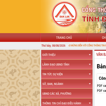
TRANG CHỦ
CH
Thứ bảy, 08/08/2026
CHÀO MỪNG ĐẾN VỚI CỔNG THÔNG TIN ĐIỆN TỬ TỈNH 
VĂN B
GIỚI THIỆU
Bản
LÃNH ĐẠO UBND TỈNH
TIN TỨC SỰ KIỆN
Côn
SỞ, BAN, NGÀNH
PDF ca
PDF ca
UBND CÁC XÃ, PHƯỜNG
THÔNG TIN CHỈ ĐẠO ĐIỀU HÀNH