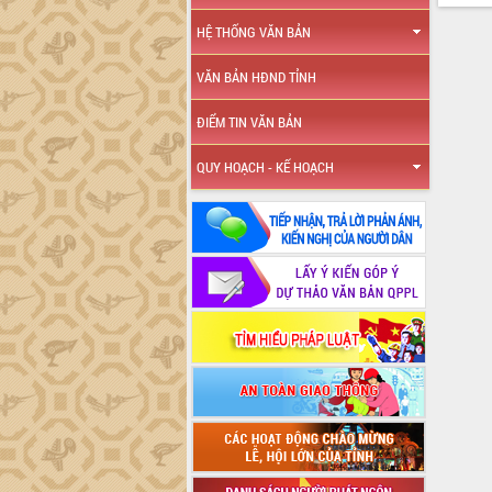
HỆ THỐNG VĂN BẢN
VĂN BẢN HĐND TỈNH
ĐIỂM TIN VĂN BẢN
QUY HOẠCH - KẾ HOẠCH