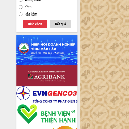
Kém
Rất kém
Bình chọn
Kết quả