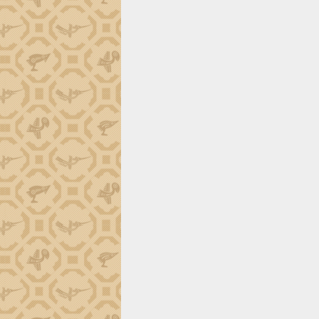
trường Nguyễn Hoàng Hiệp khảo sát
vùng trồng và doanh nghiệp đóng gói
sầu riêng tại Đắk Lắk
Trình diễn nghệ thuật chế biến các
món ăn từ sầu riêng
Đắk Lắk công bố Quy hoạch và xúc
tiến đầu tư tỉnh
Ngành cá ngừ Đắk Lắk chủ động thích
ứng để giữ vững thị trường xuất khẩu
Diễn đàn Kinh tế tư nhân Việt Nam đột
phá cơ chế - Hợp tác công tư
Đề án 06 tạo bước ngoặt đột phá trong
cải cách hành chính tỉnh Đắk Lắk
Kết nối tour, đẩy mạnh chuyển đổi số
để phát triển du lịch Đắk Lắk
Khởi động Dự án Đầu tư xây dựng hạ
tầng kỹ thuật Cụm công nghiệp Tân
Tiến
Gặp mặt các cơ quan báo chí nhân Kỷ
niệm 101 năm Ngày Báo chí Cách
mạng Việt Nam