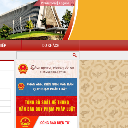
|
Vietnamese
English
IỆP
DU KHÁCH