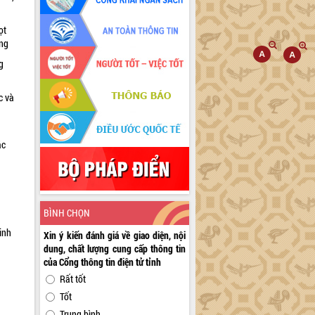
ọt
ờng
g
c và
ác
a
BÌNH CHỌN
inh
Xin ý kiến đánh giá về giao diện, nội
dung, chất lượng cung cấp thông tin
của Cổng thông tin điện tử tỉnh
Rất tốt
Tốt
Trung bình