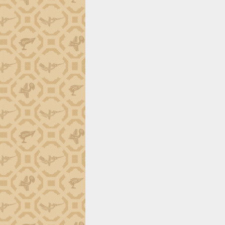
trường Nguyễn Hoàng Hiệp khảo sát
vùng trồng và doanh nghiệp đóng gói
sầu riêng tại Đắk Lắk
Trình diễn nghệ thuật chế biến các
món ăn từ sầu riêng
Đắk Lắk công bố Quy hoạch và xúc
tiến đầu tư tỉnh
Ngành cá ngừ Đắk Lắk chủ động thích
ứng để giữ vững thị trường xuất khẩu
Diễn đàn Kinh tế tư nhân Việt Nam đột
phá cơ chế - Hợp tác công tư
Đề án 06 tạo bước ngoặt đột phá trong
cải cách hành chính tỉnh Đắk Lắk
Kết nối tour, đẩy mạnh chuyển đổi số
để phát triển du lịch Đắk Lắk
Khởi động Dự án Đầu tư xây dựng hạ
tầng kỹ thuật Cụm công nghiệp Tân
Tiến
Gặp mặt các cơ quan báo chí nhân Kỷ
niệm 101 năm Ngày Báo chí Cách
mạng Việt Nam