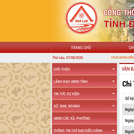
TRANG CHỦ
CH
Thứ sáu, 07/08/2026
CHÀO MỪNG ĐẾN VỚI CỔNG THÔN
VĂN B
GIỚI THIỆU
Chi
LÃNH ĐẠO UBND TỈNH
TIN TỨC SỰ KIỆN
Số ký
SỞ, BAN, NGÀNH
Ngày
UBND CÁC XÃ, PHƯỜNG
Ngày 
THÔNG TIN CHỈ ĐẠO ĐIỀU HÀNH
Ngườ