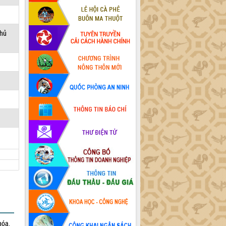
phủ
hóa,