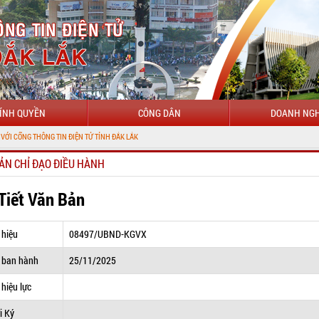
ÍNH QUYỀN
CÔNG DÂN
DOANH NGH
G TIN ĐIỆN TỬ TỈNH ĐẮK LẮK
ẢN CHỈ ĐẠO ĐIỀU HÀNH
 Tiết Văn Bản
 hiệu
08497/UBND-KGVX
 ban hành
25/11/2025
hiệu lực
i Ký