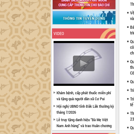
Th
Về
và
Bá
tr
VIDEO
Qu
cô
ch
Qu
th
Cô
Qu
Tr
Khám bệnh, cấp phát thuốc miễn phí
và tặng quà người dân xã Cư Pui
Tr
tế
Hội nghị UBND tỉnh Đắk Lắk thường kỳ
tháng 7/2026
Th
23
Lễ truy tặng danh hiệu “Bà Mẹ Việt
Nam Anh hùng” và trao Huân chương
Qu
Lao động