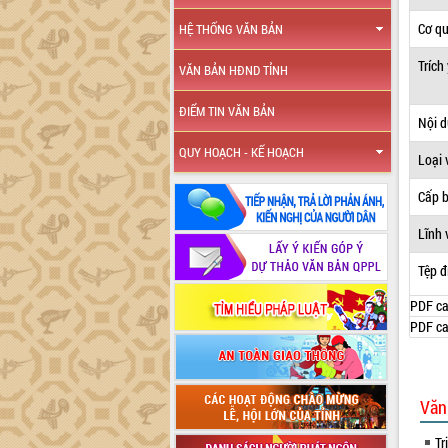
Cơ q
HỆ THỐNG VĂN BẢN
Trích
VĂN BẢN HĐND TỈNH
ĐIỂM TIN VĂN BẢN
Nội 
QUY HOẠCH - KẾ HOẠCH
Loại 
Cấp 
Lĩnh 
Tệp đ
PDF ca
PDF ca
Văn
Tr