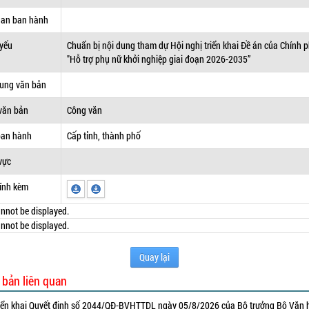
uan ban hành
 yếu
Chuẩn bị nội dung tham dự Hội nghị triển khai Đề án của Chính 
"Hỗ trợ phụ nữ khởi nghiệp giai đoạn 2026-2035”
dung văn bản
văn bản
Công văn
ban hành
Cấp tỉnh, thành phố
vực
ính kèm
nnot be displayed.
nnot be displayed.
Quay lại
 bản liên quan
iển khai Quyết định số 2044/QĐ-BVHTTDL ngày 05/8/2026 của Bộ trưởng Bộ Văn 