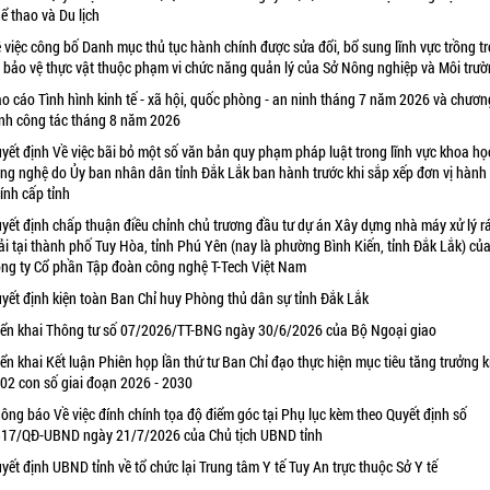
ể thao và Du lịch
 việc công bố Danh mục thủ tục hành chính được sửa đổi, bổ sung lĩnh vực trồng tr
 bảo vệ thực vật thuộc phạm vi chức năng quản lý của Sở Nông nghiệp và Môi trư
o cáo Tình hình kinh tế - xã hội, quốc phòng - an ninh tháng 7 năm 2026 và chươn
ình công tác tháng 8 năm 2026
yết định Về việc bãi bỏ một số văn bản quy phạm pháp luật trong lĩnh vực khoa họ
ng nghệ do Ủy ban nhân dân tỉnh Đắk Lắk ban hành trước khi sắp xếp đơn vị hành
ính cấp tỉnh
yết định chấp thuận điều chỉnh chủ trương đầu tư dự án Xây dựng nhà máy xử lý r
ải tại thành phố Tuy Hòa, tỉnh Phú Yên (nay là phường Bình Kiến, tỉnh Đắk Lắk) củ
ng ty Cổ phần Tập đoàn công nghệ T-Tech Việt Nam
yết định kiện toàn Ban Chỉ huy Phòng thủ dân sự tỉnh Đắk Lắk
iển khai Thông tư số 07/2026/TT-BNG ngày 30/6/2026 của Bộ Ngoại giao
iển khai Kết luận Phiên họp lần thứ tư Ban Chỉ đạo thực hiện mục tiêu tăng trưởng k
 02 con số giai đoạn 2026 - 2030
ông báo Về việc đính chính tọa độ điểm góc tại Phụ lục kèm theo Quyết định số
17/QĐ-UBND ngày 21/7/2026 của Chủ tịch UBND tỉnh
yết định UBND tỉnh về tổ chức lại Trung tâm Y tế Tuy An trực thuộc Sở Y tế