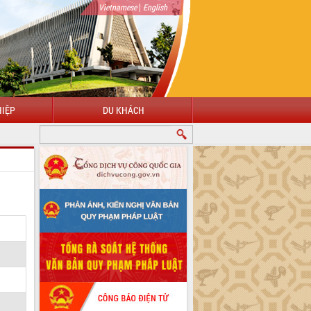
|
Vietnamese
English
IỆP
DU KHÁCH