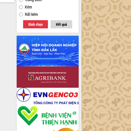
Kém
Rất kém
Bình chọn
Kết quả