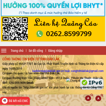
Toggle
Trang chủ
Sơ đồ cổng
Đăng nhập
navigation
CỔNG THÔNG TIN ĐIỆN TỬ TỈNH ĐẮK LẮK
Giấy phép số 99/GP-TTĐT do Cục QL Phát thanh Truyền hình và Thông tin Điện tử cấp
ngày 14/05/2010
banbientap@daklak.gov.vn hoặc congttdtdaklak@gmail.com
Cơ quan chủ quản: Ủy ban nhân dân tỉnh Đắk Lắk
Cơ quan thường trực: Văn phòng UBND tỉnh - 09 Lê Duẩn - P.Buôn Ma Thuột - Đắk Lắk.
SĐT:
0262.859.9699
Email:
Ghi rõ nguồn tin "http://daklak.gov.vn" khi phát hành lại các thông tin từ Cổng TTĐT
này
Đã kết nối EMC