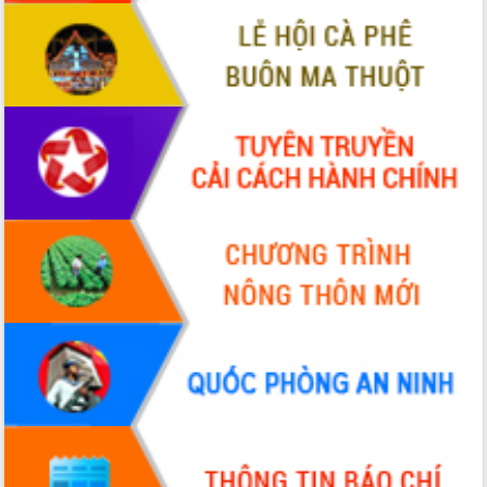
VIDEO
Không có file video nào để phát.
ALBUM ẢNH
LIÊN KẾT WEB