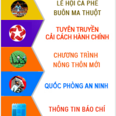
VIDEO
Không có file video nào để phát.
ALBUM ẢNH
LIÊN KẾT WEB