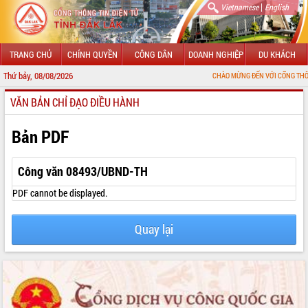
|
Vietnamese
English
TRANG CHỦ
CHÍNH QUYỀN
CÔNG DÂN
DOANH NGHIỆP
DU KHÁCH
Thứ bảy, 08/08/2026
CHÀO MỪNG ĐẾN VỚI CỔNG THÔNG TIN ĐIỆN 
VĂN BẢN CHỈ ĐẠO ĐIỀU HÀNH
GIỚI THIỆU
LÃNH ĐẠO UBND TỈNH
Bản PDF
TIN TỨC SỰ KIỆN
Công văn 08493/UBND-TH
SỞ, BAN, NGÀNH
PDF cannot be displayed.
UBND CÁC XÃ, PHƯỜNG
Quay lại
THÔNG TIN CHỈ ĐẠO ĐIỀU HÀNH
HỆ THỐNG VĂN BẢN
VĂN BẢN HĐND TỈNH