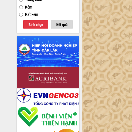
Kém
Rất kém
Bình chọn
Kết quả