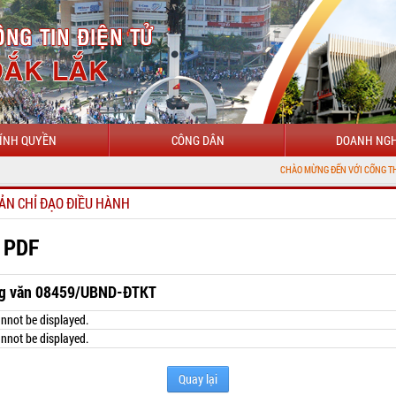
ÍNH QUYỀN
CÔNG DÂN
DOANH NGH
CHÀO MỪNG ĐẾN VỚI CỔNG THÔNG TIN ĐIỆN
ẢN CHỈ ĐẠO ĐIỀU HÀNH
 PDF
g văn 08459/UBND-ĐTKT
nnot be displayed.
nnot be displayed.
Quay lại