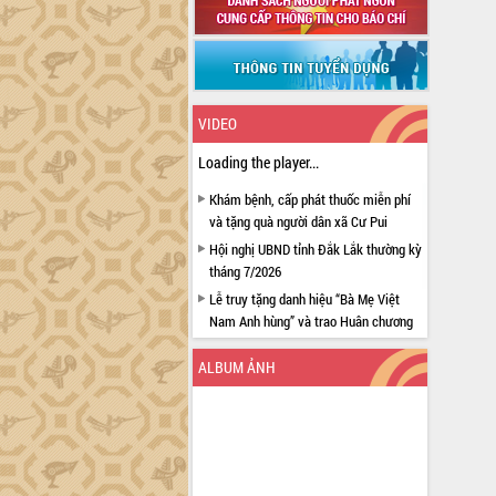
VIDEO
Loading the player...
Khám bệnh, cấp phát thuốc miễn phí
và tặng quà người dân xã Cư Pui
Hội nghị UBND tỉnh Đắk Lắk thường kỳ
tháng 7/2026
Lễ truy tặng danh hiệu “Bà Mẹ Việt
Nam Anh hùng” và trao Huân chương
Lao động
ALBUM ẢNH
UBND tỉnh Đắk Lắk triển khai nhiệm
vụ 6 tháng cuối năm 2026
Kỳ họp thứ Hai, Hội đồng nhân dân
tỉnh khóa XI quyết nghị nhiều nội dung
quan trọng
Bí thư Tỉnh ủy Lương Nguyễn Minh