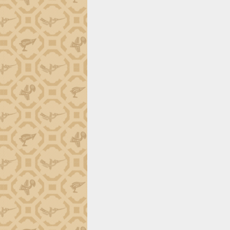
tiến đầu tư tỉnh
Ngành cá ngừ Đắk Lắk chủ động thích
ứng để giữ vững thị trường xuất khẩu
Diễn đàn Kinh tế tư nhân Việt Nam đột
phá cơ chế - Hợp tác công tư
Đề án 06 tạo bước ngoặt đột phá trong
cải cách hành chính tỉnh Đắk Lắk
Kết nối tour, đẩy mạnh chuyển đổi số
để phát triển du lịch Đắk Lắk
Khởi động Dự án Đầu tư xây dựng hạ
tầng kỹ thuật Cụm công nghiệp Tân
Tiến
Gặp mặt các cơ quan báo chí nhân Kỷ
niệm 101 năm Ngày Báo chí Cách
mạng Việt Nam
Đắk Lắk sơ kết 4 năm triển khai thực
hiện Đề án 06 của Chính phủ
Họp báo thông tin về Hội nghị Công bố
Quy hoạch và Xúc tiến đầu tư tỉnh Đắk
Lắk