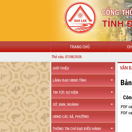
TRANG CHỦ
CH
Thứ sáu, 07/08/2026
VĂN B
GIỚI THIỆU
Bản
LÃNH ĐẠO UBND TỈNH
TIN TỨC SỰ KIỆN
Côn
SỞ, BAN, NGÀNH
PDF ca
PDF ca
UBND CÁC XÃ, PHƯỜNG
THÔNG TIN CHỈ ĐẠO ĐIỀU HÀNH