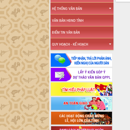
HỆ THỐNG VĂN BẢN
VĂN BẢN HĐND TỈNH
ĐIỂM TIN VĂN BẢN
QUY HOẠCH - KẾ HOẠCH