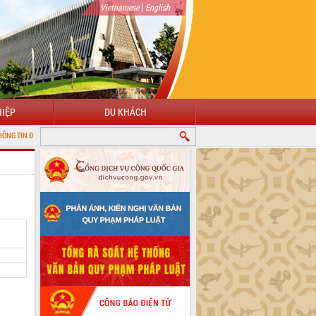
|
Vietnamese
English
IỆP
DU KHÁCH
 TỬ TỈNH ĐẮK LẮK