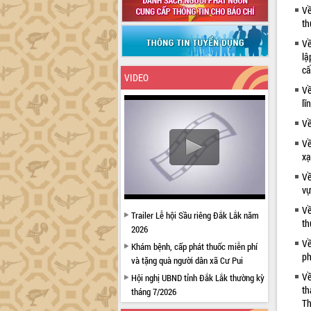
Về
th
Về
lậ
cấ
VIDEO
Về
lĩ
Về
Về
xạ
Về
vự
Về
Trailer Lễ hội Sầu riêng Đắk Lắk năm
th
2026
Về
Khám bệnh, cấp phát thuốc miễn phí
ph
và tặng quà người dân xã Cư Pui
Về
Hội nghị UBND tỉnh Đắk Lắk thường kỳ
th
tháng 7/2026
Th
Lễ truy tặng danh hiệu “Bà Mẹ Việt