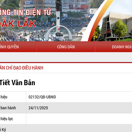
ÍNH QUYỀN
CÔNG DÂN
DOANH NGH
CHÀO MỪNG 
ẢN CHỈ ĐẠO ĐIỀU HÀNH
 Tiết Văn Bản
 hiệu
02132/QĐ-UBND
 ban hành
24/11/2025
hiệu lực
i Ký