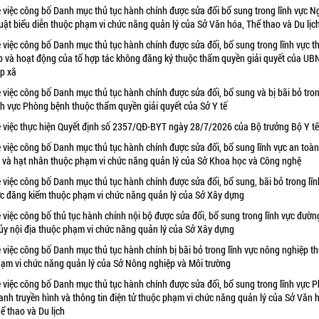
 việc công bố Danh mục thủ tục hành chính được sửa đổi bổ sung trong lĩnh vực N
uật biểu diễn thuộc phạm vi chức năng quản lý của Sở Văn hóa, Thể thao và Du lịc
 việc công bố Danh mục thủ tục hành chính được sửa đổi, bổ sung trong lĩnh vực t
p và hoạt động của tổ hợp tác không đăng ký thuộc thẩm quyền giải quyết của UB
p xã
 việc công bố Danh mục thủ tục hành chính được sửa đổi, bổ sung và bị bãi bỏ tro
nh vực Phòng bệnh thuộc thẩm quyền giải quyết của Sở Y tế
 việc thực hiện Quyết định số 2357/QĐ-BYT ngày 28/7/2026 của Bộ trưởng Bộ Y tế
 việc công bố Danh mục thủ tục hành chính được sửa đổi, bổ sung lĩnh vực an toà
 và hạt nhân thuộc phạm vi chức năng quản lý của Sở Khoa học và Công nghệ
 việc công bố Danh mục thủ tục hành chính được sửa đổi, bổ sung, bãi bỏ trong lĩn
c đăng kiểm thuộc phạm vi chức năng quản lý của Sở Xây dựng
 việc công bố thủ tục hành chính nội bộ được sửa đổi, bổ sung trong lĩnh vực đườn
ủy nội địa thuộc phạm vi chức năng quản lý của Sở Xây dựng
 việc công bố Danh mục thủ tục hành chính bị bãi bỏ trong lĩnh vực nông nghiệp t
ạm vi chức năng quản lý của Sở Nông nghiệp và Môi trường
 việc công bố Danh mục thủ tục hành chính được sửa đổi, bổ sung trong lĩnh vực P
anh truyền hình và thông tin điện tử thuộc phạm vi chức năng quản lý của Sở Văn 
ể thao và Du lịch