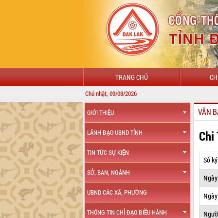
TRANG CHỦ
CH
Chủ nhật, 09/08/2026
VĂN B
GIỚI THIỆU
Chi
LÃNH ĐẠO UBND TỈNH
TIN TỨC SỰ KIỆN
Số ký
SỞ, BAN, NGÀNH
Ngày
UBND CÁC XÃ, PHƯỜNG
Ngày 
THÔNG TIN CHỈ ĐẠO ĐIỀU HÀNH
Ngườ