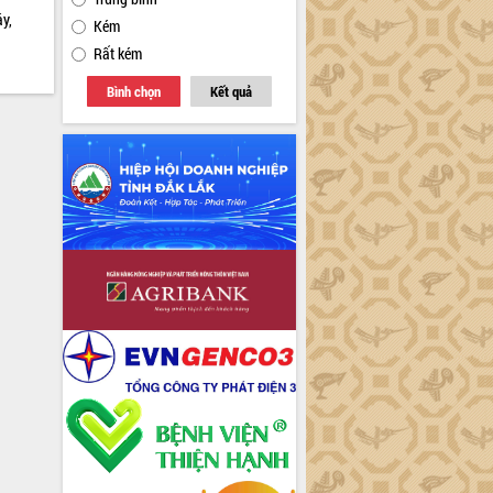
y,
Kém
Rất kém
Bình chọn
Kết quả