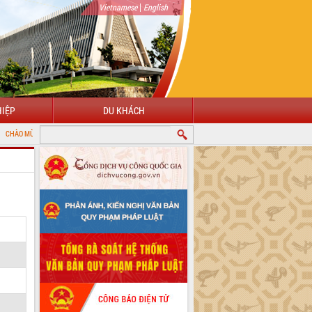
|
Vietnamese
English
IỆP
DU KHÁCH
ĐẾN VỚI CỔNG THÔNG TIN ĐIỆN TỬ TỈNH ĐẮK LẮK