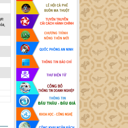
vực
hóa,