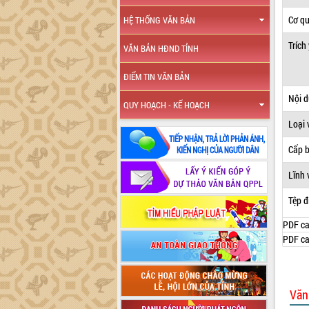
Cơ q
HỆ THỐNG VĂN BẢN
Trích
VĂN BẢN HĐND TỈNH
ĐIỂM TIN VĂN BẢN
Nội 
QUY HOẠCH - KẾ HOẠCH
Loại 
Cấp 
Lĩnh 
Tệp đ
PDF ca
PDF ca
Văn