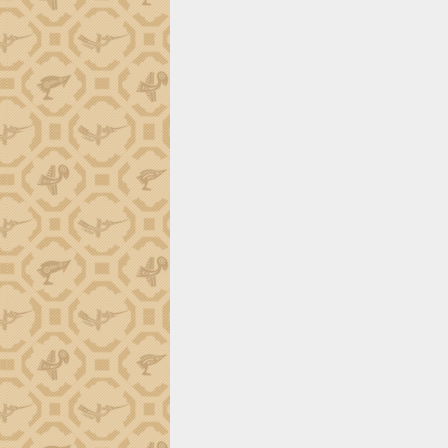
định EUDR
Thứ trưởng Bộ Nông nghiệp và Môi
trường Nguyễn Hoàng Hiệp khảo sát
vùng trồng và doanh nghiệp đóng gói
sầu riêng tại Đắk Lắk
Trình diễn nghệ thuật chế biến các
món ăn từ sầu riêng
Đắk Lắk công bố Quy hoạch và xúc
tiến đầu tư tỉnh
Ngành cá ngừ Đắk Lắk chủ động thích
ứng để giữ vững thị trường xuất khẩu
Diễn đàn Kinh tế tư nhân Việt Nam đột
phá cơ chế - Hợp tác công tư
Đề án 06 tạo bước ngoặt đột phá trong
cải cách hành chính tỉnh Đắk Lắk
Kết nối tour, đẩy mạnh chuyển đổi số
để phát triển du lịch Đắk Lắk
Khởi động Dự án Đầu tư xây dựng hạ
tầng kỹ thuật Cụm công nghiệp Tân
Tiến