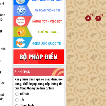
ghệ
h
hành
ND
ng
n bức
h
g
BÌNH CHỌN
Xin ý kiến đánh giá về giao diện, nội
huộc
dung, chất lượng cung cấp thông tin
của Cổng thông tin điện tử tỉnh
Rất tốt
hát
hóa,
Tốt
Trung bình