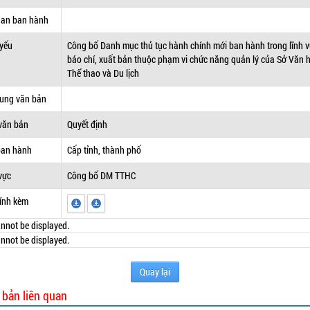
uan ban hành
 yếu
Công bố Danh mục thủ tục hành chính mới ban hành trong lĩnh 
báo chí, xuất bản thuộc phạm vi chức năng quản lý của Sở Văn 
Thể thao và Du lịch
dung văn bản
văn bản
Quyết định
ban hành
Cấp tỉnh, thành phố
vực
Công bố DM TTHC
ính kèm
nnot be displayed.
nnot be displayed.
Quay lại
 bản liên quan