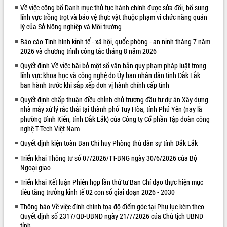
Về việc công bố Danh mục thủ tục hành chính được sửa đổi, bổ sung
VIDEO
lĩnh vực trồng trọt và bảo vệ thực vật thuộc phạm vi chức năng quản
lý của Sở Nông nghiệp và Môi trường
Không có file video nào để phát.
Báo cáo Tình hình kinh tế - xã hội, quốc phòng - an ninh tháng 7 năm
2026 và chương trình công tác tháng 8 năm 2026
ALBUM ẢNH
Quyết định Về việc bãi bỏ một số văn bản quy phạm pháp luật trong
lĩnh vực khoa học và công nghệ do Ủy ban nhân dân tỉnh Đắk Lắk
ban hành trước khi sắp xếp đơn vị hành chính cấp tỉnh
Quyết định chấp thuận điều chỉnh chủ trương đầu tư dự án Xây dựng
nhà máy xử lý rác thải tại thành phố Tuy Hòa, tỉnh Phú Yên (nay là
phường Bình Kiến, tỉnh Đắk Lắk) của Công ty Cổ phần Tập đoàn công
nghệ T-Tech Việt Nam
Quyết định kiện toàn Ban Chỉ huy Phòng thủ dân sự tỉnh Đắk Lắk
LIÊN KẾT WEB
Triển khai Thông tư số 07/2026/TT-BNG ngày 30/6/2026 của Bộ
Ngoại giao
Triển khai Kết luận Phiên họp lần thứ tư Ban Chỉ đạo thực hiện mục
tiêu tăng trưởng kinh tế 02 con số giai đoạn 2026 - 2030
Thông báo Về việc đính chính tọa độ điểm góc tại Phụ lục kèm theo
Quyết định số 2317/QĐ-UBND ngày 21/7/2026 của Chủ tịch UBND
tỉnh