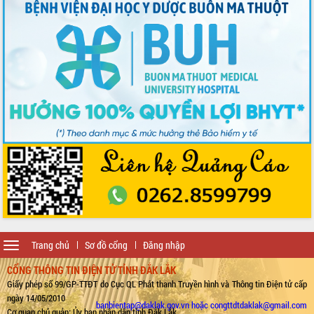
Toggle
Trang chủ
Sơ đồ cổng
Đăng nhập
navigation
CỔNG THÔNG TIN ĐIỆN TỬ TỈNH ĐẮK LẮK
Giấy phép số 99/GP-TTĐT do Cục QL Phát thanh Truyền hình và Thông tin Điện tử cấp
ngày 14/05/2010
banbientap@daklak.gov.vn hoặc congttdtdaklak@gmail.com
Cơ quan chủ quản: Ủy ban nhân dân tỉnh Đắk Lắk