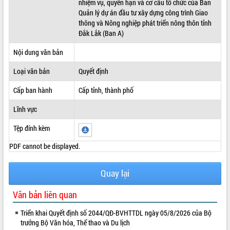
nhiệm vụ, quyền hạn và cơ cấu tổ chức của Ban
Quản lý dự án đầu tư xây dựng công trình Giao
ĐIỂM TIN VĂN BẢN
thông và Nông nghiệp phát triển nông thôn tỉnh
Đắk Lắk (Ban A)
QUY HOẠCH - KẾ HOẠCH
Nội dung văn bản
Loại văn bản
Quyết định
Cấp ban hành
Cấp tỉnh, thành phố
Lĩnh vực
Tệp đính kèm
PDF cannot be displayed.
Quay lại
Văn bản liên quan
Triển khai Quyết định số 2044/QĐ-BVHTTDL ngày 05/8/2026 của Bộ
trưởng Bộ Văn hóa, Thể thao và Du lịch