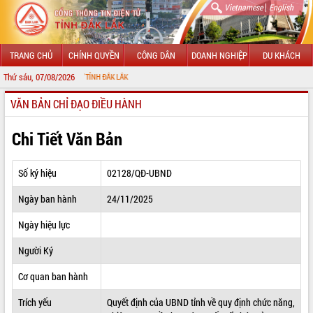
|
Vietnamese
English
TRANG CHỦ
CHÍNH QUYỀN
CÔNG DÂN
DOANH NGHIỆP
DU KHÁCH
Thứ sáu, 07/08/2026
ÔNG TIN ĐIỆN TỬ TỈNH ĐẮK LẮK
VĂN BẢN CHỈ ĐẠO ĐIỀU HÀNH
GIỚI THIỆU
LÃNH ĐẠO UBND TỈNH
Chi Tiết Văn Bản
TIN TỨC SỰ KIỆN
Số ký hiệu
02128/QĐ-UBND
SỞ, BAN, NGÀNH
Ngày ban hành
24/11/2025
UBND CÁC XÃ, PHƯỜNG
Ngày hiệu lực
THÔNG TIN CHỈ ĐẠO ĐIỀU HÀNH
Người Ký
HỆ THỐNG VĂN BẢN
Cơ quan ban hành
Trích yếu
Quyết định của UBND tỉnh về quy định chức năng,
VĂN BẢN HĐND TỈNH