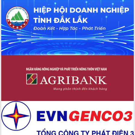
UBND tỉnh họp báo định kỳ tháng 4
năm 2026
Hội thảo khoa học “Giải pháp thúc đẩy
phát triển nền kinh tế xanh tại tỉnh
Đắk Lắk”
Tăng cường giám sát, đôn đốc thực
hiện nhiệm vụ quản lý tài sản công
hàng tuần
Tháo gỡ những vướng mắc, đẩy mạnh
công tác cải cách thủ tục hành chính
tại Trung tâm Phục vụ hành chính
công tỉnh
Đắk Lắk: Tôn vinh 46 giải pháp tại Hội
thi Sáng tạo Kỹ thuật 2024 - 2025
Đắk Lắk rà soát, điều chỉnh Đề án 190
về phát triển nuôi trồng thủy sản
Phó Chủ tịch UBND tỉnh Đắk Lắk
Trương Công Thái kiểm tra thực địa
Dự án cao tốc Khánh Hòa - Buôn Ma
Thuột