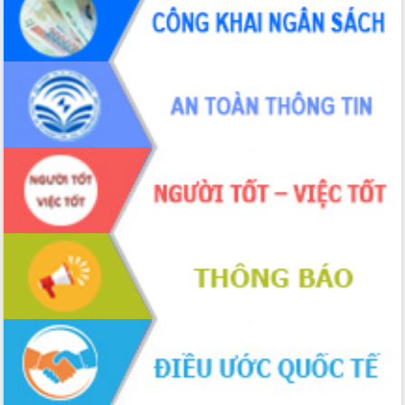
sầu riêng tại Đắk Lắk
Trình diễn nghệ thuật chế biến các
món ăn từ sầu riêng
Đắk Lắk công bố Quy hoạch và xúc
tiến đầu tư tỉnh
Ngành cá ngừ Đắk Lắk chủ động thích
ứng để giữ vững thị trường xuất khẩu
Diễn đàn Kinh tế tư nhân Việt Nam đột
phá cơ chế - Hợp tác công tư
Đề án 06 tạo bước ngoặt đột phá trong
cải cách hành chính tỉnh Đắk Lắk
Kết nối tour, đẩy mạnh chuyển đổi số
để phát triển du lịch Đắk Lắk
Khởi động Dự án Đầu tư xây dựng hạ
tầng kỹ thuật Cụm công nghiệp Tân
Tiến
Gặp mặt các cơ quan báo chí nhân Kỷ
niệm 101 năm Ngày Báo chí Cách
mạng Việt Nam
Đắk Lắk sơ kết 4 năm triển khai thực