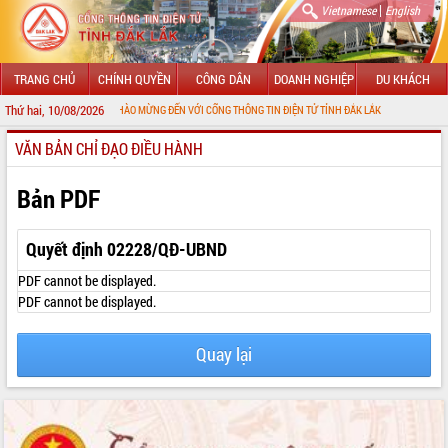
|
Vietnamese
English
TRANG CHỦ
CHÍNH QUYỀN
CÔNG DÂN
DOANH NGHIỆP
DU KHÁCH
Thứ hai, 10/08/2026
CHÀO MỪNG ĐẾN VỚI CỔNG THÔNG TIN ĐIỆN TỬ TỈNH ĐẮK LẮK
VĂN BẢN CHỈ ĐẠO ĐIỀU HÀNH
GIỚI THIỆU
LÃNH ĐẠO UBND TỈNH
Bản PDF
TIN TỨC SỰ KIỆN
Quyết định 02228/QĐ-UBND
SỞ, BAN, NGÀNH
PDF cannot be displayed.
PDF cannot be displayed.
UBND CÁC XÃ, PHƯỜNG
Quay lại
THÔNG TIN CHỈ ĐẠO ĐIỀU HÀNH
HỆ THỐNG VĂN BẢN
VĂN BẢN HĐND TỈNH