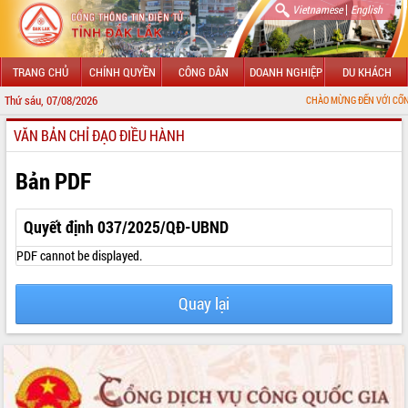
|
Vietnamese
English
TRANG CHỦ
CHÍNH QUYỀN
CÔNG DÂN
DOANH NGHIỆP
DU KHÁCH
Thứ sáu, 07/08/2026
CHÀO MỪNG ĐẾN VỚI CỔNG THÔNG TIN
VĂN BẢN CHỈ ĐẠO ĐIỀU HÀNH
GIỚI THIỆU
LÃNH ĐẠO UBND TỈNH
Bản PDF
TIN TỨC SỰ KIỆN
Quyết định 037/2025/QĐ-UBND
SỞ, BAN, NGÀNH
PDF cannot be displayed.
UBND CÁC XÃ, PHƯỜNG
Quay lại
THÔNG TIN CHỈ ĐẠO ĐIỀU HÀNH
HỆ THỐNG VĂN BẢN
VĂN BẢN HĐND TỈNH