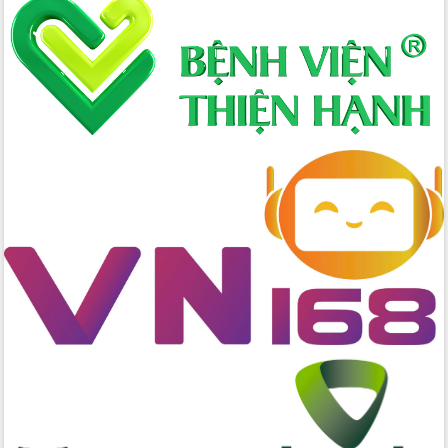
thực
Quyết liệt tháo gỡ vướng mắc, đẩy
nhanh tiến độ các dự án trọng điểm
trong Khu kinh tế Nam Phú Yên
Hòn Yến phát triển du lịch gắn với bảo
tồn biển
Lấy ý kiến điều chỉnh Quy hoạch tỉnh
Đắk Lắk thời kỳ 2021-2030, tầm nhìn
đến năm 2050
Phát động chiến dịch 30 ngày đêm
giải phóng mặt bằng Tuyến đường bộ
ven biển
Đắk Lắk nỗ lực thúc đẩy tăng trưởng
kinh tế từ 10% trở lên trong Quý
II/2026
Đắk Lắk ký kết thỏa thuận hợp tác về
chuyển đổi số giai đoạn 2026 – 2030
với Tập đoàn Bưu chính Viễn thông
Việt Nam
Thứ trưởng Bộ Y tế làm việc với tỉnh
Đắk Lắk về phát triển nhân lực y tế