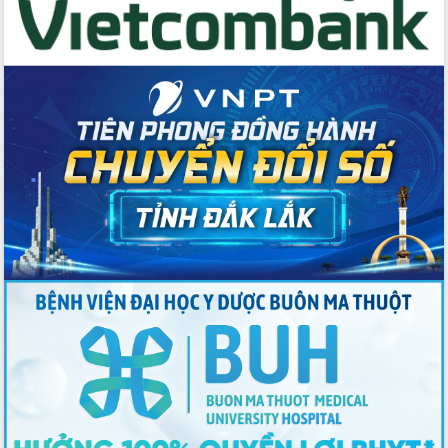
cho trạm y tế cấp xã
Du lịch Đắk Lắk nâng tầm trải nghiệm
du khách thông qua Hệ thống cơ sở dữ
liệu và Bản đồ số
Tập huấn ứng dụng trí tuệ nhân tạo (AI)
trong thương mại điện tử năm 2026
Đoàn đại biểu Quốc hội tỉnh Đắk Lắk
trao đổi thông tin trước Kỳ họp thứ
nhất, Quốc hội khóa XVI
Quyết liệt cải cách hành chính, khơi
thông nguồn lực phát triển
Nâng cao hiệu lực, hiệu quả HĐND
tỉnh thông qua hiện đại hóa hành chính
Xã Ea Phê gắn cải cách hành chính với
chuyển đổi số
Phó Chủ tịch Thường trực UBND tỉnh
Hồ Thị Nguyên Thảo làm việc tại Trung
tâm Phục vụ hành chính công xã Ea
Phê
Xây dựng nền hành chính số đồng
hành cùng nông dân dân, doanh nghiệp