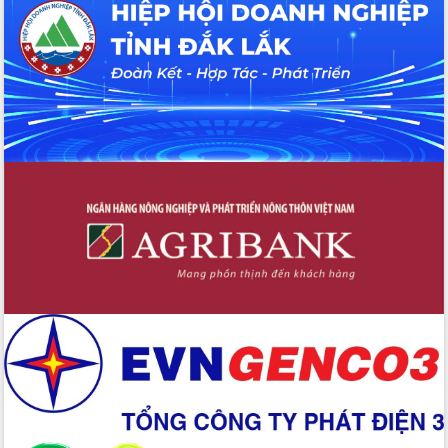
Đắk Lắk”
Tăng cường giám sát, đôn đốc thực
hiện nhiệm vụ quản lý tài sản công
hàng tuần
Tháo gỡ những vướng mắc, đẩy mạnh
công tác cải cách thủ tục hành chính
tại Trung tâm Phục vụ hành chính
công tỉnh
Đắk Lắk: Tôn vinh 46 giải pháp tại Hội
thi Sáng tạo Kỹ thuật 2024 - 2025
Đắk Lắk rà soát, điều chỉnh Đề án 190
về phát triển nuôi trồng thủy sản
Phó Chủ tịch UBND tỉnh Đắk Lắk
Trương Công Thái kiểm tra thực địa
Dự án cao tốc Khánh Hòa - Buôn Ma
Thuột
Định vị cà phê Việt Nam như một “di
sản sống” trong dòng chảy toàn cầu
Xây dựng nông thôn mới: Nâng cao đời
sống người dân từ những mô hình thiết