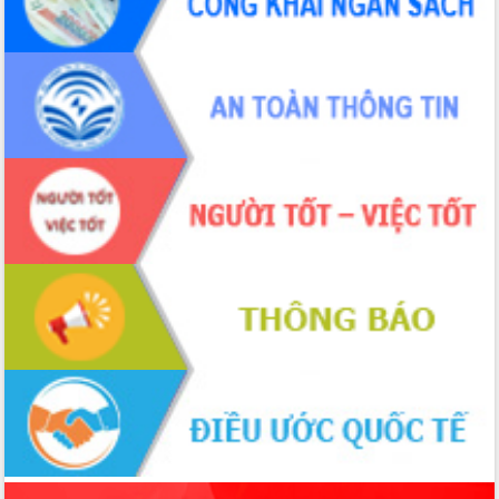
tiến đầu tư tỉnh
Ngành cá ngừ Đắk Lắk chủ động thích
ứng để giữ vững thị trường xuất khẩu
Diễn đàn Kinh tế tư nhân Việt Nam đột
phá cơ chế - Hợp tác công tư
Đề án 06 tạo bước ngoặt đột phá trong
cải cách hành chính tỉnh Đắk Lắk
Kết nối tour, đẩy mạnh chuyển đổi số
để phát triển du lịch Đắk Lắk
Khởi động Dự án Đầu tư xây dựng hạ
tầng kỹ thuật Cụm công nghiệp Tân
Tiến
Gặp mặt các cơ quan báo chí nhân Kỷ
niệm 101 năm Ngày Báo chí Cách
mạng Việt Nam
Đắk Lắk sơ kết 4 năm triển khai thực
hiện Đề án 06 của Chính phủ
Họp báo thông tin về Hội nghị Công bố
Quy hoạch và Xúc tiến đầu tư tỉnh Đắk
Lắk