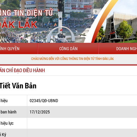
ÍNH QUYỀN
CÔNG DÂN
DOANH NGH
CHÀO MỪNG ĐẾN VỚI CỔNG THÔNG TIN ĐIỆN TỬ TỈNH ĐẮK LẮK
ẢN CHỈ ĐẠO ĐIỀU HÀNH
 Tiết Văn Bản
 hiệu
02345/QĐ-UBND
 ban hành
17/12/2025
hiệu lực
i Ký