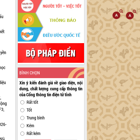
ấu
kết
uyền
học
BÌNH CHỌN
liệu
Xin ý kiến đánh giá về giao diện, nội
dung, chất lượng cung cấp thông tin
của Cổng thông tin điện tử tỉnh
,
Rất tốt
động
F3,
Tốt
Trung bình
026-
Kém
Rất kém
đối