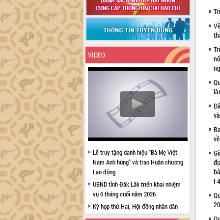
Tr
Về
th
Tr
VIDEO
nố
ng
Qu
là
Đẩ
và
Ba
về
Lễ truy tặng danh hiệu “Bà Mẹ Việt
Gi
Nam Anh hùng” và trao Huân chương
đị
bả
Lao động
F4
UBND tỉnh Đắk Lắk triển khai nhiệm
vụ 6 tháng cuối năm 2026
Qu
2
Kỳ họp thứ Hai, Hội đồng nhân dân
tỉnh khóa XI quyết nghị nhiều nội dung
Qu