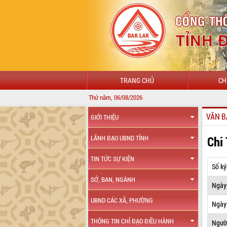
TRANG CHỦ
CH
Thứ năm, 06/08/2026
VĂN B
GIỚI THIỆU
Chi
LÃNH ĐẠO UBND TỈNH
TIN TỨC SỰ KIỆN
Số ký
SỞ, BAN, NGÀNH
Ngày
UBND CÁC XÃ, PHƯỜNG
Ngày 
THÔNG TIN CHỈ ĐẠO ĐIỀU HÀNH
Ngườ