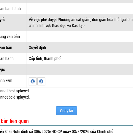
uan ban hành
 yếu
Về việc phê duyệt Phương án cắt giảm, đơn giản hóa thủ tục hà
chính lĩnh vực Giáo dục và Đào tạo
dung văn bản
văn bản
Quyết định
ban hành
Cấp tỉnh, thành phố
vực
ính kèm
nnot be displayed.
nnot be displayed.
Quay lại
 bản liên quan
iển khai Nghị định số 306/2026/NĐ-CP ngày 03/8/2026 của Chính phủ