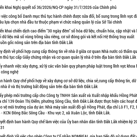
iển khai Nghị quyết số 36/2026/NQ-CP ngày 31/7/2026 của Chính phủ
 việc công bố Danh mục thủ tục hành chính được sửa đổi, bổ sung trong lĩnh vực đ
ầu lựa chọn nhà đầu tư thuộc phạm vi chức năng quản lý của Sở Tài chính
iển khai chiến dịch cao điểm "30 ngày đêm" số hóa dữ liệu, chuẩn hóa, cập nhật và 
i dữ liệu mã số vùng trồng sầu riêng, cơ sở đóng gói và kết nối Hệ thống truy xuất
uồn gốc nông sản trên địa bàn tỉnh Đắk Lắk
y định về phối hợp cung cấp thông tin về nhà ở giữa cơ quan Nhà nước có thẩm q
m thủ tục cấp Giấy chứng nhận và cơ quan quản lý nhà ở trên địa bàn tỉnh Đắk Lắk
y nhanh việc xây dựng, xử lý các văn bản quy phạm pháp luật trong lĩnh vực khoa 
 công nghệ
n hành Quy chế phối hợp về xây dựng cơ sở dữ liệu, chia sẻ,cung cấp thông tin, dữ 
 nhà ở và thị trường bất động sản trên địa bàn tỉnh Đắk Lắk
ấy phép môi trường cấp cho Công ty TNHH Sản xuất và Xuất nhập khẩu Hồng Phát
a chỉ 139 Đoàn Thị Điểm, phường Sông Cầu, tỉnh Đắk Lắk được thực hiện các hoạt 
o vệ môi trường của dự án: Nhà máy sản xuất đồ gỗ Hồng Phát, địa chỉ Lô F1, F2, 
 - KCN Đông Bắc Sông Cầu - Khu vực 2, xã Xuân Lộc, tỉnh Đắk Lắk.
yết định ban hành Quy chế làm việc của Ủy ban nhân dân tỉnh Đắk Lắk nhiệm kỳ 2
031
yết định Về việc cho phép Công ty Cổ phần NDMREAL gia hạn tiến độ sử dụng đất 