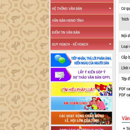
Cơ q
HỆ THỐNG VĂN BẢN
Trích
VĂN BẢN HĐND TỈNH
ĐIỂM TIN VĂN BẢN
Nội 
QUY HOẠCH - KẾ HOẠCH
Loại 
Cấp 
Lĩnh 
Tệp đ
PDF ca
PDF ca
Văn
Tr