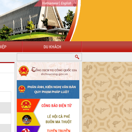
|
Vietnamese
English
IỆP
DU KHÁCH