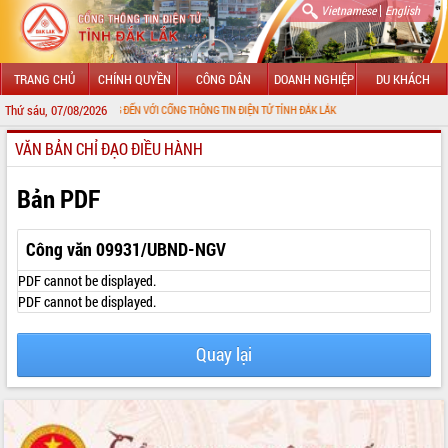
|
Vietnamese
English
TRANG CHỦ
CHÍNH QUYỀN
CÔNG DÂN
DOANH NGHIỆP
DU KHÁCH
Thứ sáu, 07/08/2026
CHÀO MỪNG ĐẾN VỚI CỔNG THÔNG TIN ĐIỆN TỬ TỈNH ĐẮK LẮK
VĂN BẢN CHỈ ĐẠO ĐIỀU HÀNH
GIỚI THIỆU
LÃNH ĐẠO UBND TỈNH
Bản PDF
TIN TỨC SỰ KIỆN
Công văn 09931/UBND-NGV
SỞ, BAN, NGÀNH
PDF cannot be displayed.
PDF cannot be displayed.
UBND CÁC XÃ, PHƯỜNG
Quay lại
THÔNG TIN CHỈ ĐẠO ĐIỀU HÀNH
HỆ THỐNG VĂN BẢN
VĂN BẢN HĐND TỈNH