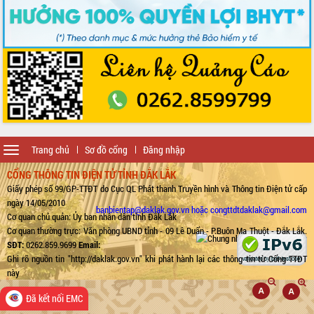
Toggle
Trang chủ
Sơ đồ cổng
Đăng nhập
navigation
CỔNG THÔNG TIN ĐIỆN TỬ TỈNH ĐẮK LẮK
Giấy phép số 99/GP-TTĐT do Cục QL Phát thanh Truyền hình và Thông tin Điện tử cấp
ngày 14/05/2010
banbientap@daklak.gov.vn hoặc congttdtdaklak@gmail.com
Cơ quan chủ quản: Ủy ban nhân dân tỉnh Đắk Lắk
Cơ quan thường trực: Văn phòng UBND tỉnh - 09 Lê Duẩn - P.Buôn Ma Thuột - Đắk Lắk.
SĐT:
0262.859.9699
Email:
Ghi rõ nguồn tin "http://daklak.gov.vn" khi phát hành lại các thông tin từ Cổng TTĐT
này
Đã kết nối EMC