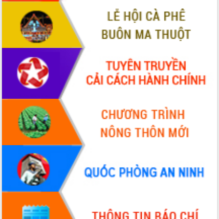
VIDEO
Không có file video nào để phát.
ALBUM ẢNH
LIÊN KẾT WEB