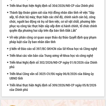
Triển khai thực hiện Nghị định số 304/2026/NĐ-CP của Chính phủ
VIDEO
Thành lập Đoàn giám sát của Hội đồng nhân dân tỉnh về việc “Sắp
Không có file video nào để phát.
xếp, tổ chức bộ máy; thực hiện các chế độ, chính sách cán bộ, công
chức, người lao động và trụ sở làm việc, cơ sở vật chất, phương tiện
ALBUM ẢNH
phục vụ công tác thực hiện sắp xếp đơn vị hành chính, tổ chức chính
quyền địa phương hai cấp trên địa bàn tỉnh Đắk Lắk”
Về việc phân công cơ quan soạn thảo dự thảo Quyết định quy phạm
pháp luật của Ủy ban nhân dân tỉnh
ý kiến về Báo cáo số 397/BC-SKHCN của Sở Khoa học và Công nghệ
Triển khai các văn bản của Trung ương về khoa học và công nghệ
Triển khai Nghị định số 302/2026/NĐ-CP ngày 01/8/2026 của Chính
phủ
LIÊN KẾT WEB
Triển khai Công văn số 3025-CV/ĐU ngày 06/8/2026 của Đảng ủy
UBND tỉnh
Triển khai thực hiện Nghị định số 309/2026/NĐ-CP ngày 05/8/2026
của Chính phủ