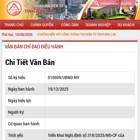
|
Vietnamese
English
TRANG CHỦ
CHÍNH QUYỀN
CÔNG DÂN
DOANH NGHIỆP
DU KHÁCH
Thứ hai, 10/08/2026
CHÀO MỪNG ĐẾN VỚI CỔNG THÔNG TIN ĐIỆN TỬ TỈNH ĐẮK LẮK
VĂN BẢN CHỈ ĐẠO ĐIỀU HÀNH
GIỚI THIỆU
LÃNH ĐẠO UBND TỈNH
Chi Tiết Văn Bản
TIN TỨC SỰ KIỆN
Số ký hiệu
010009/UBND-NV
SỞ, BAN, NGÀNH
Ngày ban hành
19/12/2025
UBND CÁC XÃ, PHƯỜNG
Ngày hiệu lực
THÔNG TIN CHỈ ĐẠO ĐIỀU HÀNH
Người Ký
HỆ THỐNG VĂN BẢN
Cơ quan ban hành
Trích yếu
Triển khai Nghị định số 318/2025/NĐ-CP của
VĂN BẢN HĐND TỈNH