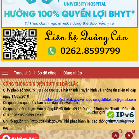
Toggle
Trang chủ
Sơ đồ cổng
Đăng nhập
navigation
CỔNG THÔNG TIN ĐIỆN TỬ TỈNH ĐẮK LẮK
Giấy phép số 99/GP-TTĐT do Cục QL Phát thanh Truyền hình và Thông tin Điện tử cấp
ngày 14/05/2010
banbientap@daklak.gov.vn hoặc congttdtdaklak@gmail.com
Cơ quan chủ quản: Ủy ban nhân dân tỉnh Đắk Lắk
Cơ quan thường trực: Văn phòng UBND tỉnh - 09 Lê Duẩn - P.Buôn Ma Thuột - Đắk Lắk.
SĐT:
0262.859.9699
Email:
Ghi rõ nguồn tin "http://daklak.gov.vn" khi phát hành lại các thông tin từ Cổng TTĐT
này
Đã kết nối EMC