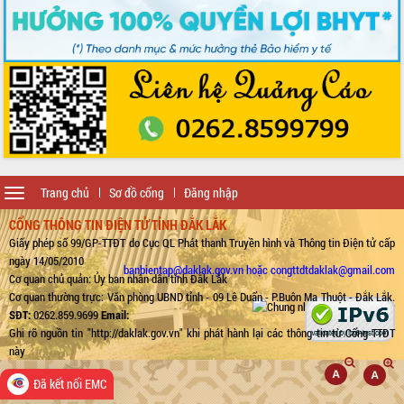
Toggle
Trang chủ
Sơ đồ cổng
Đăng nhập
navigation
CỔNG THÔNG TIN ĐIỆN TỬ TỈNH ĐẮK LẮK
Giấy phép số 99/GP-TTĐT do Cục QL Phát thanh Truyền hình và Thông tin Điện tử cấp
ngày 14/05/2010
banbientap@daklak.gov.vn hoặc congttdtdaklak@gmail.com
Cơ quan chủ quản: Ủy ban nhân dân tỉnh Đắk Lắk
Cơ quan thường trực: Văn phòng UBND tỉnh - 09 Lê Duẩn - P.Buôn Ma Thuột - Đắk Lắk.
SĐT:
0262.859.9699
Email:
Ghi rõ nguồn tin "http://daklak.gov.vn" khi phát hành lại các thông tin từ Cổng TTĐT
này
Đã kết nối EMC