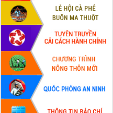
VIDEO
Không có file video nào để phát.
ALBUM ẢNH
LIÊN KẾT WEB