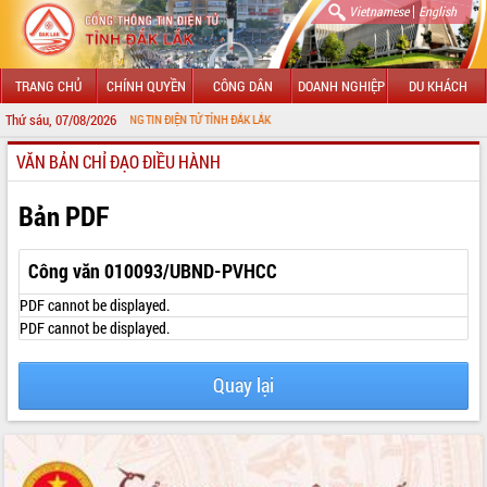
|
Vietnamese
English
TRANG CHỦ
CHÍNH QUYỀN
CÔNG DÂN
DOANH NGHIỆP
DU KHÁCH
Thứ sáu, 07/08/2026
VỚI CỔNG THÔNG TIN ĐIỆN TỬ TỈNH ĐẮK LẮK
VĂN BẢN CHỈ ĐẠO ĐIỀU HÀNH
GIỚI THIỆU
LÃNH ĐẠO UBND TỈNH
Bản PDF
TIN TỨC SỰ KIỆN
Công văn 010093/UBND-PVHCC
SỞ, BAN, NGÀNH
PDF cannot be displayed.
PDF cannot be displayed.
UBND CÁC XÃ, PHƯỜNG
Quay lại
THÔNG TIN CHỈ ĐẠO ĐIỀU HÀNH
HỆ THỐNG VĂN BẢN
VĂN BẢN HĐND TỈNH