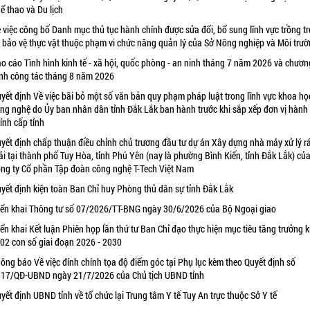
ể thao và Du lịch
 việc công bố Danh mục thủ tục hành chính được sửa đổi, bổ sung lĩnh vực trồng tr
 bảo vệ thực vật thuộc phạm vi chức năng quản lý của Sở Nông nghiệp và Môi trư
o cáo Tình hình kinh tế - xã hội, quốc phòng - an ninh tháng 7 năm 2026 và chươn
ình công tác tháng 8 năm 2026
yết định Về việc bãi bỏ một số văn bản quy phạm pháp luật trong lĩnh vực khoa họ
ng nghệ do Ủy ban nhân dân tỉnh Đắk Lắk ban hành trước khi sắp xếp đơn vị hành
ính cấp tỉnh
yết định chấp thuận điều chỉnh chủ trương đầu tư dự án Xây dựng nhà máy xử lý r
ải tại thành phố Tuy Hòa, tỉnh Phú Yên (nay là phường Bình Kiến, tỉnh Đắk Lắk) củ
ng ty Cổ phần Tập đoàn công nghệ T-Tech Việt Nam
yết định kiện toàn Ban Chỉ huy Phòng thủ dân sự tỉnh Đắk Lắk
iển khai Thông tư số 07/2026/TT-BNG ngày 30/6/2026 của Bộ Ngoại giao
iển khai Kết luận Phiên họp lần thứ tư Ban Chỉ đạo thực hiện mục tiêu tăng trưởng k
 02 con số giai đoạn 2026 - 2030
ông báo Về việc đính chính tọa độ điểm góc tại Phụ lục kèm theo Quyết định số
17/QĐ-UBND ngày 21/7/2026 của Chủ tịch UBND tỉnh
yết định UBND tỉnh về tổ chức lại Trung tâm Y tế Tuy An trực thuộc Sở Y tế