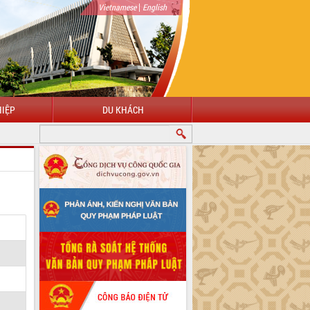
|
Vietnamese
English
IỆP
DU KHÁCH