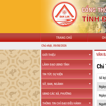
TRANG CHỦ
CH
Chủ nhật, 09/08/2026
CHÀO
VĂN B
GIỚI THIỆU
Chi
LÃNH ĐẠO UBND TỈNH
TIN TỨC SỰ KIỆN
Số ký
SỞ, BAN, NGÀNH
Ngày
UBND CÁC XÃ, PHƯỜNG
Ngày 
THÔNG TIN CHỈ ĐẠO ĐIỀU HÀNH
Ngườ