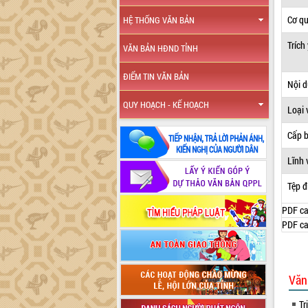
Cơ q
HỆ THỐNG VĂN BẢN
Trích
VĂN BẢN HĐND TỈNH
ĐIỂM TIN VĂN BẢN
Nội 
QUY HOẠCH - KẾ HOẠCH
Loại 
Cấp 
Lĩnh 
Tệp đ
PDF ca
PDF ca
Văn
Tr