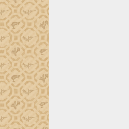
định EUDR
Thứ trưởng Bộ Nông nghiệp và Môi
trường Nguyễn Hoàng Hiệp khảo sát
vùng trồng và doanh nghiệp đóng gói
sầu riêng tại Đắk Lắk
Trình diễn nghệ thuật chế biến các
món ăn từ sầu riêng
Đắk Lắk công bố Quy hoạch và xúc
tiến đầu tư tỉnh
Ngành cá ngừ Đắk Lắk chủ động thích
ứng để giữ vững thị trường xuất khẩu
Diễn đàn Kinh tế tư nhân Việt Nam đột
phá cơ chế - Hợp tác công tư
Đề án 06 tạo bước ngoặt đột phá trong
cải cách hành chính tỉnh Đắk Lắk
Kết nối tour, đẩy mạnh chuyển đổi số
để phát triển du lịch Đắk Lắk
Khởi động Dự án Đầu tư xây dựng hạ
tầng kỹ thuật Cụm công nghiệp Tân
Tiến