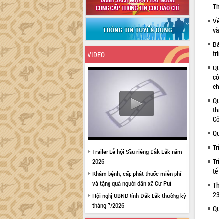
Th
Về
và
Bá
tr
VIDEO
Qu
cô
ch
Qu
th
Cô
Qu
Tr
Trailer Lễ hội Sầu riêng Đắk Lắk năm
2026
Tr
tế
Khám bệnh, cấp phát thuốc miễn phí
và tặng quà người dân xã Cư Pui
Th
23
Hội nghị UBND tỉnh Đắk Lắk thường kỳ
tháng 7/2026
Qu
Lễ truy tặng danh hiệu “Bà Mẹ Việt