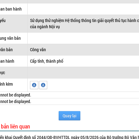
uan ban hành
 yếu
Sử dụng thử nghiệm Hệ thống thông tin giải quyết thủ tục hành 
của ngành Nội vụ
dung văn bản
văn bản
Công văn
ban hành
Cấp tỉnh, thành phố
vực
ính kèm
nnot be displayed.
nnot be displayed.
Quay lại
 bản liên quan
iển khai Quyết định số 2044/QĐ-BVHTTDL ngày 05/8/2026 của Bộ trưởng Bộ Văn 