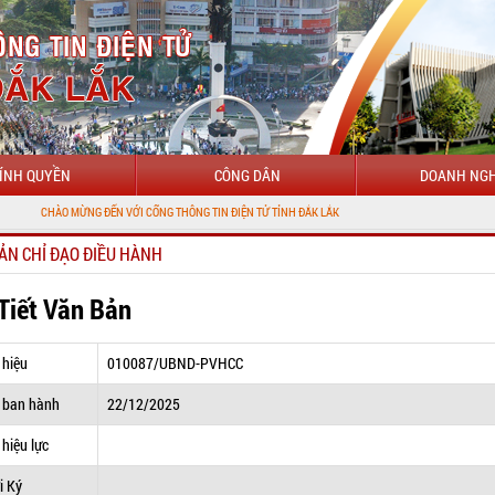
ÍNH QUYỀN
CÔNG DÂN
DOANH NGH
 MỪNG ĐẾN VỚI CỔNG THÔNG TIN ĐIỆN TỬ TỈNH ĐẮK LẮK
ẢN CHỈ ĐẠO ĐIỀU HÀNH
 Tiết Văn Bản
 hiệu
010087/UBND-PVHCC
 ban hành
22/12/2025
hiệu lực
i Ký