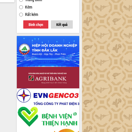
Kém
Rất kém
Bình chọn
Kết quả