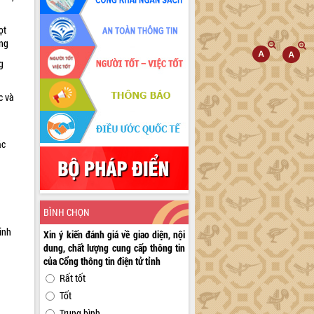
ọt
ờng
g
c và
ác
a
BÌNH CHỌN
inh
Xin ý kiến đánh giá về giao diện, nội
dung, chất lượng cung cấp thông tin
của Cổng thông tin điện tử tỉnh
Rất tốt
Tốt
Trung bình