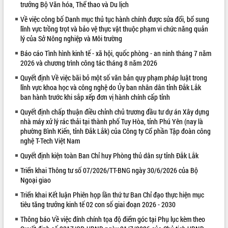
trưởng Bộ Văn hóa, Thể thao và Du lịch
VIDEO
Về việc công bố Danh mục thủ tục hành chính được sửa đổi, bổ sung
lĩnh vực trồng trọt và bảo vệ thực vật thuộc phạm vi chức năng quản
Loading the player...
lý của Sở Nông nghiệp và Môi trường
Khám bệnh, cấp phát thuốc miễn phí
Báo cáo Tình hình kinh tế - xã hội, quốc phòng - an ninh tháng 7 năm
và tặng quà người dân xã Cư Pui
2026 và chương trình công tác tháng 8 năm 2026
Hội nghị UBND tỉnh Đắk Lắk thường kỳ
Quyết định Về việc bãi bỏ một số văn bản quy phạm pháp luật trong
tháng 7/2026
lĩnh vực khoa học và công nghệ do Ủy ban nhân dân tỉnh Đắk Lắk
Lễ truy tặng danh hiệu “Bà Mẹ Việt
ban hành trước khi sắp xếp đơn vị hành chính cấp tỉnh
Nam Anh hùng” và trao Huân chương
Quyết định chấp thuận điều chỉnh chủ trương đầu tư dự án Xây dựng
Lao động
nhà máy xử lý rác thải tại thành phố Tuy Hòa, tỉnh Phú Yên (nay là
ALBUM ẢNH
UBND tỉnh Đắk Lắk triển khai nhiệm
phường Bình Kiến, tỉnh Đắk Lắk) của Công ty Cổ phần Tập đoàn công
vụ 6 tháng cuối năm 2026
nghệ T-Tech Việt Nam
Kỳ họp thứ Hai, Hội đồng nhân dân
Quyết định kiện toàn Ban Chỉ huy Phòng thủ dân sự tỉnh Đắk Lắk
tỉnh khóa XI quyết nghị nhiều nội dung
Triển khai Thông tư số 07/2026/TT-BNG ngày 30/6/2026 của Bộ
quan trọng
Ngoại giao
Bí thư Tỉnh ủy Lương Nguyễn Minh
Triết thăm, tặng quà người có công với
Triển khai Kết luận Phiên họp lần thứ tư Ban Chỉ đạo thực hiện mục
cách mạng
tiêu tăng trưởng kinh tế 02 con số giai đoạn 2026 - 2030
Rà soát, hoàn thiện hệ thống thiết chế
Thông báo Về việc đính chính tọa độ điểm góc tại Phụ lục kèm theo
văn hóa, thể thao đáp ứng yêu cầu
LIÊN KẾT WEB