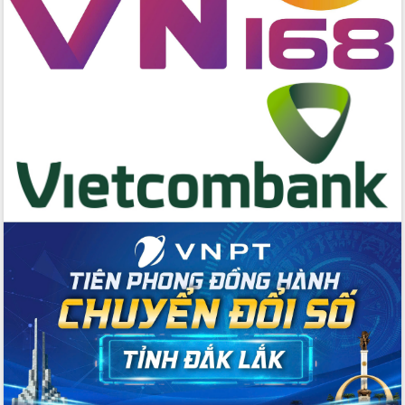
hai con số trong năm 2026
Tổ chức trang trọng Lễ hội Đền thờ
Lương Văn Chánh năm 2026
Phó Bí thư Tỉnh ủy Đắk Lắk Đỗ Hữu
Huy giữ chức Bí thư Đảng ủy Ủy Ban
Nhân dân tỉnh
Bệnh án điện tử thúc đẩy chuyển đổi
số y tế tại Đắk Lắk
Chuyển đổi số thư viện: Mở rộng
không gian tri thức trong thời đại số
Đánh giá, rút kinh nghiệm công tác tổ
chức diễn tập trước ngày bầu cử
Chương trình “Gặp gỡ hữu nghị –
Friendship Meeting New Year 2026”
Bầu cử Quốc hội và HĐND: Cử tri Đắk
Lắk gửi gắm niềm tin, kỳ vọng vào lá
phiếu
Đắk Lắk sẵn sàng các điều kiện cho
Ngày hội bầu cử đại biểu Quốc hội
khóa XVI và HĐND các cấp nhiệm kỳ