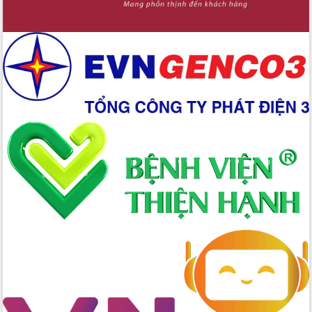
Chuyển đổi số 'mở đường' cho nông
nghiệp Đắk Lắk tăng trưởng bứt phá
Triển khai đồng bộ đo đạc, lập hồ sơ
địa chính, hoàn thiện cơ sở dữ liệu đất
đai
Ứng dụng sinh trắc học - Bước tiến
trong hành trình chuyển đổi số tại Đắk
Lắk
Đắk Lắk nâng cao hiệu quả công tác
Đảng từ Sổ tay đảng viên điện tử
Đắk Lắk đẩy mạnh nuôi biển công
nghệ, hướng tới phát triển thủy sản
bền vững
Tập huấn nâng cao năng lực triển khai
chuyển đổi số cho cán bộ, công chức
cấp xã
Đắk Lắk phát động hưởng ứng Ngày
Quyền của người tiêu dùng Việt Nam
2026
Đẩy mạnh cải cách hành chính, quyết
tâm đạt được mục tiêu tăng trưởng