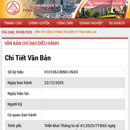
|
Vietnamese
English
TRANG CHỦ
CHÍNH QUYỀN
CÔNG DÂN
DOANH NGHIỆP
DU KHÁCH
Chủ nhật, 09/08/2026
CHÀO MỪNG ĐẾN VỚI CỔNG THÔNG TIN ĐIỆN TỬ TỈNH ĐẮK LẮK
VĂN BẢN CHỈ ĐẠO ĐIỀU HÀNH
GIỚI THIỆU
LÃNH ĐẠO UBND TỈNH
Chi Tiết Văn Bản
TIN TỨC SỰ KIỆN
Số ký hiệu
010106/UBND-CNXD
SỞ, BAN, NGÀNH
Ngày ban hành
22/12/2025
UBND CÁC XÃ, PHƯỜNG
Ngày hiệu lực
THÔNG TIN CHỈ ĐẠO ĐIỀU HÀNH
Người Ký
HỆ THỐNG VĂN BẢN
Cơ quan ban hành
Trích yếu
Triển khai Thông tư số 41/2025/TT-BXD ngày
VĂN BẢN HĐND TỈNH