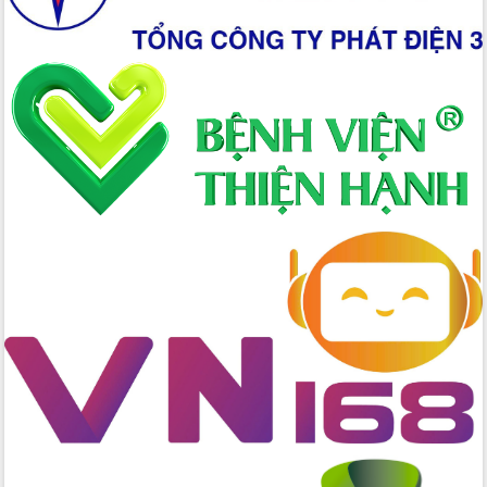
Xây dựng nông thôn mới: Nâng cao đời
sống người dân từ những mô hình thiết
thực
Quyết liệt tháo gỡ vướng mắc, đẩy
nhanh tiến độ các dự án trọng điểm
trong Khu kinh tế Nam Phú Yên
Hòn Yến phát triển du lịch gắn với bảo
tồn biển
Lấy ý kiến điều chỉnh Quy hoạch tỉnh
Đắk Lắk thời kỳ 2021-2030, tầm nhìn
đến năm 2050
Phát động chiến dịch 30 ngày đêm
giải phóng mặt bằng Tuyến đường bộ
ven biển
Đắk Lắk nỗ lực thúc đẩy tăng trưởng
kinh tế từ 10% trở lên trong Quý
II/2026
Đắk Lắk ký kết thỏa thuận hợp tác về
chuyển đổi số giai đoạn 2026 – 2030
với Tập đoàn Bưu chính Viễn thông
Việt Nam