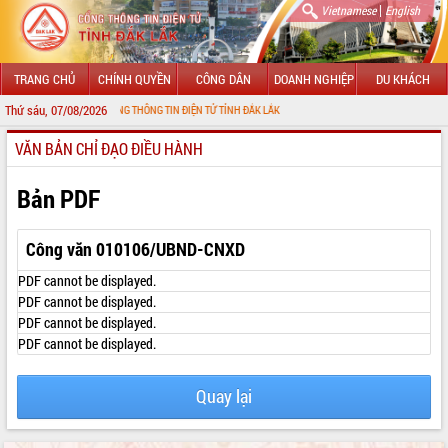
|
Vietnamese
English
TRANG CHỦ
CHÍNH QUYỀN
CÔNG DÂN
DOANH NGHIỆP
DU KHÁCH
Thứ sáu, 07/08/2026
G ĐẾN VỚI CỔNG THÔNG TIN ĐIỆN TỬ TỈNH ĐẮK LẮK
VĂN BẢN CHỈ ĐẠO ĐIỀU HÀNH
GIỚI THIỆU
LÃNH ĐẠO UBND TỈNH
Bản PDF
TIN TỨC SỰ KIỆN
Công văn 010106/UBND-CNXD
SỞ, BAN, NGÀNH
PDF cannot be displayed.
PDF cannot be displayed.
UBND CÁC XÃ, PHƯỜNG
PDF cannot be displayed.
PDF cannot be displayed.
THÔNG TIN CHỈ ĐẠO ĐIỀU HÀNH
HỆ THỐNG VĂN BẢN
Quay lại
VĂN BẢN HĐND TỈNH