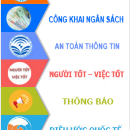
món ăn từ sầu riêng
Đắk Lắk công bố Quy hoạch và xúc
tiến đầu tư tỉnh
Ngành cá ngừ Đắk Lắk chủ động thích
ứng để giữ vững thị trường xuất khẩu
Diễn đàn Kinh tế tư nhân Việt Nam đột
phá cơ chế - Hợp tác công tư
Đề án 06 tạo bước ngoặt đột phá trong
cải cách hành chính tỉnh Đắk Lắk
Kết nối tour, đẩy mạnh chuyển đổi số
để phát triển du lịch Đắk Lắk
Khởi động Dự án Đầu tư xây dựng hạ
tầng kỹ thuật Cụm công nghiệp Tân
Tiến
Gặp mặt các cơ quan báo chí nhân Kỷ
niệm 101 năm Ngày Báo chí Cách
mạng Việt Nam
Đắk Lắk sơ kết 4 năm triển khai thực
hiện Đề án 06 của Chính phủ
Họp báo thông tin về Hội nghị Công bố