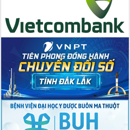
Thứ trưởng Bộ Y tế làm việc với tỉnh
Đắk Lắk về phát triển nhân lực y tế
cho trạm y tế cấp xã
Du lịch Đắk Lắk nâng tầm trải nghiệm
du khách thông qua Hệ thống cơ sở dữ
liệu và Bản đồ số
Tập huấn ứng dụng trí tuệ nhân tạo (AI)
trong thương mại điện tử năm 2026
Đoàn đại biểu Quốc hội tỉnh Đắk Lắk
trao đổi thông tin trước Kỳ họp thứ
nhất, Quốc hội khóa XVI
Quyết liệt cải cách hành chính, khơi
thông nguồn lực phát triển
Nâng cao hiệu lực, hiệu quả HĐND
tỉnh thông qua hiện đại hóa hành chính
Xã Ea Phê gắn cải cách hành chính với
chuyển đổi số
Phó Chủ tịch Thường trực UBND tỉnh
Hồ Thị Nguyên Thảo làm việc tại Trung
tâm Phục vụ hành chính công xã Ea
Phê