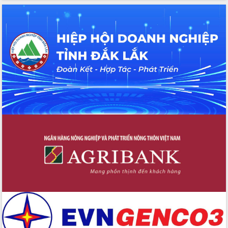
Hội thảo khoa học “Giải pháp thúc đẩy
phát triển nền kinh tế xanh tại tỉnh
Đắk Lắk”
Tăng cường giám sát, đôn đốc thực
hiện nhiệm vụ quản lý tài sản công
hàng tuần
Tháo gỡ những vướng mắc, đẩy mạnh
công tác cải cách thủ tục hành chính
tại Trung tâm Phục vụ hành chính
công tỉnh
Đắk Lắk: Tôn vinh 46 giải pháp tại Hội
thi Sáng tạo Kỹ thuật 2024 - 2025
Đắk Lắk rà soát, điều chỉnh Đề án 190
về phát triển nuôi trồng thủy sản
Phó Chủ tịch UBND tỉnh Đắk Lắk
Trương Công Thái kiểm tra thực địa
Dự án cao tốc Khánh Hòa - Buôn Ma
Thuột
Định vị cà phê Việt Nam như một “di
sản sống” trong dòng chảy toàn cầu