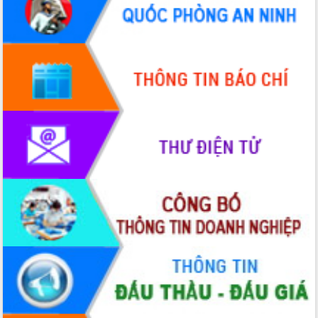
Hội thảo góp ý hồ sơ điều chỉnh quy
hoạch tỉnh Đắk Lắk thời kỳ 2021-2030,
tầm nhìn đến năm 2050
Nâng cao hiệu quả hoạt động của các
doanh nghiệp nhà nước
Hội nghị triển khai kết nối mạng
truyền số liệu chuyên dùng phục vụ cơ
quan Đảng, Nhà nước
Lễ phát động chuỗi hoạt động chung
tay làm sạch môi trường
Xã Ea Kar bước chuyển mình trong
công tác cải cách hành chính mô hình
mới
UBND tỉnh họp báo định kỳ tháng 4
năm 2026
Hội thảo khoa học “Giải pháp thúc đẩy
phát triển nền kinh tế xanh tại tỉnh
Đắk Lắk”
Tăng cường giám sát, đôn đốc thực
hiện nhiệm vụ quản lý tài sản công
hàng tuần