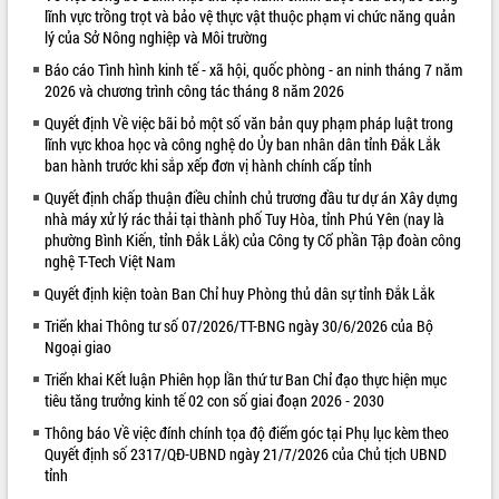
lĩnh vực trồng trọt và bảo vệ thực vật thuộc phạm vi chức năng quản
VIDEO
lý của Sở Nông nghiệp và Môi trường
Loading the player...
Báo cáo Tình hình kinh tế - xã hội, quốc phòng - an ninh tháng 7 năm
2026 và chương trình công tác tháng 8 năm 2026
Khám bệnh, cấp phát thuốc miễn phí
Quyết định Về việc bãi bỏ một số văn bản quy phạm pháp luật trong
và tặng quà người dân xã Cư Pui
lĩnh vực khoa học và công nghệ do Ủy ban nhân dân tỉnh Đắk Lắk
Hội nghị UBND tỉnh Đắk Lắk thường kỳ
ban hành trước khi sắp xếp đơn vị hành chính cấp tỉnh
tháng 7/2026
Quyết định chấp thuận điều chỉnh chủ trương đầu tư dự án Xây dựng
Lễ truy tặng danh hiệu “Bà Mẹ Việt
nhà máy xử lý rác thải tại thành phố Tuy Hòa, tỉnh Phú Yên (nay là
Nam Anh hùng” và trao Huân chương
phường Bình Kiến, tỉnh Đắk Lắk) của Công ty Cổ phần Tập đoàn công
Lao động
nghệ T-Tech Việt Nam
ALBUM ẢNH
UBND tỉnh Đắk Lắk triển khai nhiệm
Quyết định kiện toàn Ban Chỉ huy Phòng thủ dân sự tỉnh Đắk Lắk
vụ 6 tháng cuối năm 2026
Triển khai Thông tư số 07/2026/TT-BNG ngày 30/6/2026 của Bộ
Kỳ họp thứ Hai, Hội đồng nhân dân
Ngoại giao
tỉnh khóa XI quyết nghị nhiều nội dung
quan trọng
Triển khai Kết luận Phiên họp lần thứ tư Ban Chỉ đạo thực hiện mục
tiêu tăng trưởng kinh tế 02 con số giai đoạn 2026 - 2030
Bí thư Tỉnh ủy Lương Nguyễn Minh
Triết thăm, tặng quà người có công với
Thông báo Về việc đính chính tọa độ điểm góc tại Phụ lục kèm theo
cách mạng
Quyết định số 2317/QĐ-UBND ngày 21/7/2026 của Chủ tịch UBND
Rà soát, hoàn thiện hệ thống thiết chế
tỉnh
văn hóa, thể thao đáp ứng yêu cầu
LIÊN KẾT WEB