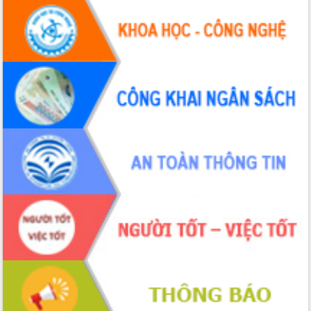
Tháo gỡ những vướng mắc, đẩy mạnh
công tác cải cách thủ tục hành chính
tại Trung tâm Phục vụ hành chính
công tỉnh
Đắk Lắk: Tôn vinh 46 giải pháp tại Hội
thi Sáng tạo Kỹ thuật 2024 - 2025
Đắk Lắk rà soát, điều chỉnh Đề án 190
về phát triển nuôi trồng thủy sản
Phó Chủ tịch UBND tỉnh Đắk Lắk
Trương Công Thái kiểm tra thực địa
Dự án cao tốc Khánh Hòa - Buôn Ma
Thuột
Định vị cà phê Việt Nam như một “di
sản sống” trong dòng chảy toàn cầu
Xây dựng nông thôn mới: Nâng cao đời
sống người dân từ những mô hình thiết
thực
Quyết liệt tháo gỡ vướng mắc, đẩy
nhanh tiến độ các dự án trọng điểm
trong Khu kinh tế Nam Phú Yên