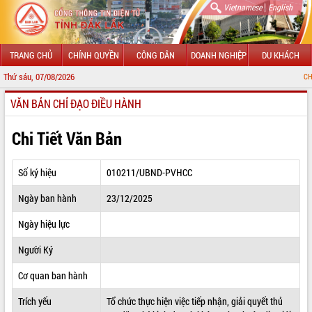
|
Vietnamese
English
TRANG CHỦ
CHÍNH QUYỀN
CÔNG DÂN
DOANH NGHIỆP
DU KHÁCH
Thứ sáu, 07/08/2026
CHÀO MỪNG ĐẾN
VĂN BẢN CHỈ ĐẠO ĐIỀU HÀNH
GIỚI THIỆU
LÃNH ĐẠO UBND TỈNH
Chi Tiết Văn Bản
TIN TỨC SỰ KIỆN
Số ký hiệu
010211/UBND-PVHCC
SỞ, BAN, NGÀNH
Ngày ban hành
23/12/2025
UBND CÁC XÃ, PHƯỜNG
Ngày hiệu lực
THÔNG TIN CHỈ ĐẠO ĐIỀU HÀNH
Người Ký
HỆ THỐNG VĂN BẢN
Cơ quan ban hành
Trích yếu
Tổ chức thực hiện việc tiếp nhận, giải quyết thủ
VĂN BẢN HĐND TỈNH