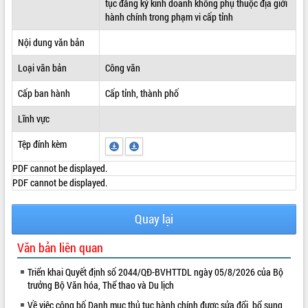
tục đăng ký kinh doanh không phụ thuộc địa giới
hành chính trong phạm vi cấp tỉnh
ĐIỂM TIN VĂN BẢN
Nội dung văn bản
QUY HOẠCH - KẾ HOẠCH
Loại văn bản
Công văn
Cấp ban hành
Cấp tỉnh, thành phố
Lĩnh vực
Tệp đính kèm
PDF cannot be displayed.
PDF cannot be displayed.
Quay lại
Văn bản liên quan
Triển khai Quyết định số 2044/QĐ-BVHTTDL ngày 05/8/2026 của Bộ
trưởng Bộ Văn hóa, Thể thao và Du lịch
Về việc công bố Danh mục thủ tục hành chính được sửa đổi, bổ sung