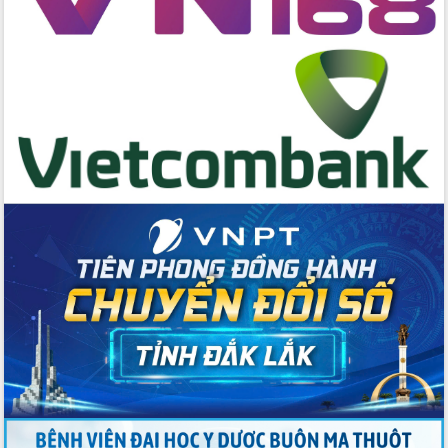
hai con số trong năm 2026
Tổ chức trang trọng Lễ hội Đền thờ
Lương Văn Chánh năm 2026
Phó Bí thư Tỉnh ủy Đắk Lắk Đỗ Hữu
Huy giữ chức Bí thư Đảng ủy Ủy Ban
Nhân dân tỉnh
Bệnh án điện tử thúc đẩy chuyển đổi
số y tế tại Đắk Lắk
Chuyển đổi số thư viện: Mở rộng
không gian tri thức trong thời đại số
Đánh giá, rút kinh nghiệm công tác tổ
chức diễn tập trước ngày bầu cử
Chương trình “Gặp gỡ hữu nghị –
Friendship Meeting New Year 2026”
Bầu cử Quốc hội và HĐND: Cử tri Đắk
Lắk gửi gắm niềm tin, kỳ vọng vào lá
phiếu
Đắk Lắk sẵn sàng các điều kiện cho
Ngày hội bầu cử đại biểu Quốc hội
khóa XVI và HĐND các cấp nhiệm kỳ