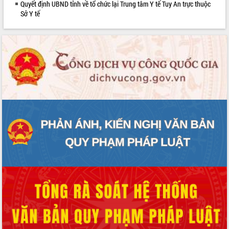
Quyết định UBND tỉnh về tổ chức lại Trung tâm Y tế Tuy An trực thuộc
phát triển mới
Sở Y tế
Thường trực HĐND tỉnh Đắk Lắk gặp
mặt Đoàn chuyên gia y tế TP. Hồ Chí
Minh
Lễ truy điệu và an táng hài cốt liệt sĩ
tại Nghĩa trang Liệt sĩ xã Sơn Hòa
Bàn giải pháp tháo gỡ khó khăn trong
xuất khẩu sầu riêng và triển khai quy
định EUDR
Thứ trưởng Bộ Nông nghiệp và Môi
trường Nguyễn Hoàng Hiệp khảo sát
vùng trồng và doanh nghiệp đóng gói
sầu riêng tại Đắk Lắk
Trình diễn nghệ thuật chế biến các
món ăn từ sầu riêng
Đắk Lắk công bố Quy hoạch và xúc
tiến đầu tư tỉnh
Ngành cá ngừ Đắk Lắk chủ động thích
ứng để giữ vững thị trường xuất khẩu
Diễn đàn Kinh tế tư nhân Việt Nam đột