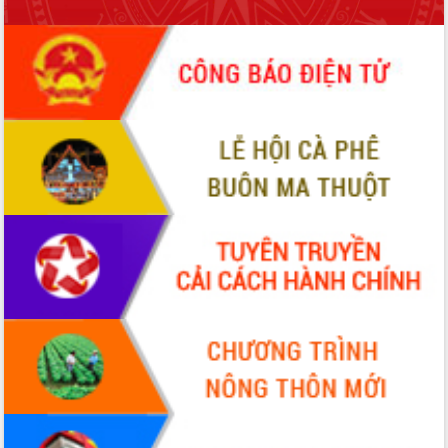
phá cơ chế - Hợp tác công tư
Đề án 06 tạo bước ngoặt đột phá trong
cải cách hành chính tỉnh Đắk Lắk
Kết nối tour, đẩy mạnh chuyển đổi số
để phát triển du lịch Đắk Lắk
Khởi động Dự án Đầu tư xây dựng hạ
tầng kỹ thuật Cụm công nghiệp Tân
Tiến
Gặp mặt các cơ quan báo chí nhân Kỷ
niệm 101 năm Ngày Báo chí Cách
mạng Việt Nam
Đắk Lắk sơ kết 4 năm triển khai thực
hiện Đề án 06 của Chính phủ
Họp báo thông tin về Hội nghị Công bố
Quy hoạch và Xúc tiến đầu tư tỉnh Đắk
Lắk
Khơi thông điểm nghẽn, đẩy nhanh
giải ngân vốn khắc phục thiên tai
HĐND tỉnh thông qua điều chỉnh Quy
hoạch tỉnh thời kỳ 2021-2030