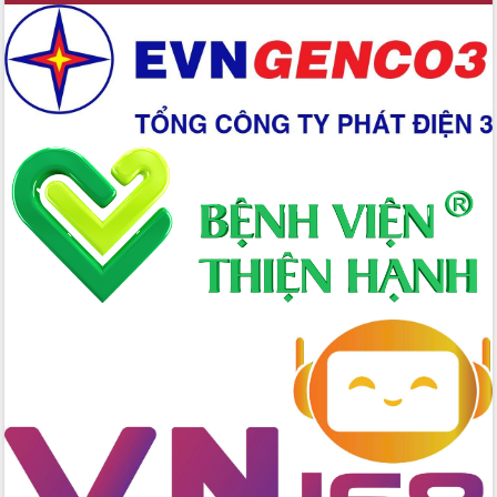
Chuyển đổi số 'mở đường' cho nông
nghiệp Đắk Lắk tăng trưởng bứt phá
Triển khai đồng bộ đo đạc, lập hồ sơ
địa chính, hoàn thiện cơ sở dữ liệu đất
đai
Ứng dụng sinh trắc học - Bước tiến
trong hành trình chuyển đổi số tại Đắk
Lắk
Đắk Lắk nâng cao hiệu quả công tác
Đảng từ Sổ tay đảng viên điện tử
Đắk Lắk đẩy mạnh nuôi biển công
nghệ, hướng tới phát triển thủy sản
bền vững
Tập huấn nâng cao năng lực triển khai
chuyển đổi số cho cán bộ, công chức
cấp xã
Đắk Lắk phát động hưởng ứng Ngày
Quyền của người tiêu dùng Việt Nam
2026
Đẩy mạnh cải cách hành chính, quyết
tâm đạt được mục tiêu tăng trưởng