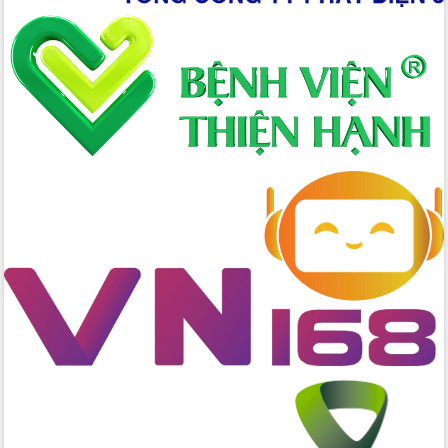
nhanh tiến độ các dự án trọng điểm
trong Khu kinh tế Nam Phú Yên
Hòn Yến phát triển du lịch gắn với bảo
tồn biển
Lấy ý kiến điều chỉnh Quy hoạch tỉnh
Đắk Lắk thời kỳ 2021-2030, tầm nhìn
đến năm 2050
Phát động chiến dịch 30 ngày đêm
giải phóng mặt bằng Tuyến đường bộ
ven biển
Đắk Lắk nỗ lực thúc đẩy tăng trưởng
kinh tế từ 10% trở lên trong Quý
II/2026
Đắk Lắk ký kết thỏa thuận hợp tác về
chuyển đổi số giai đoạn 2026 – 2030
với Tập đoàn Bưu chính Viễn thông
Việt Nam
Thứ trưởng Bộ Y tế làm việc với tỉnh
Đắk Lắk về phát triển nhân lực y tế
cho trạm y tế cấp xã
Du lịch Đắk Lắk nâng tầm trải nghiệm