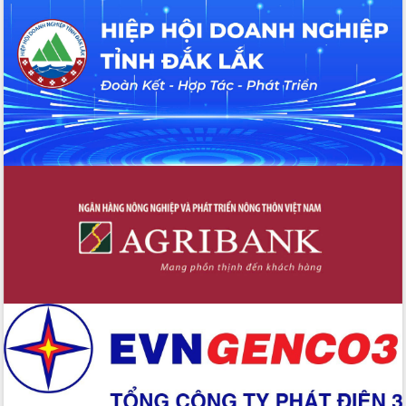
hiện nhiệm vụ quản lý tài sản công
hàng tuần
Tháo gỡ những vướng mắc, đẩy mạnh
công tác cải cách thủ tục hành chính
tại Trung tâm Phục vụ hành chính
công tỉnh
Đắk Lắk: Tôn vinh 46 giải pháp tại Hội
thi Sáng tạo Kỹ thuật 2024 - 2025
Đắk Lắk rà soát, điều chỉnh Đề án 190
về phát triển nuôi trồng thủy sản
Phó Chủ tịch UBND tỉnh Đắk Lắk
Trương Công Thái kiểm tra thực địa
Dự án cao tốc Khánh Hòa - Buôn Ma
Thuột
Định vị cà phê Việt Nam như một “di
sản sống” trong dòng chảy toàn cầu
Xây dựng nông thôn mới: Nâng cao đời
sống người dân từ những mô hình thiết
thực
Quyết liệt tháo gỡ vướng mắc, đẩy