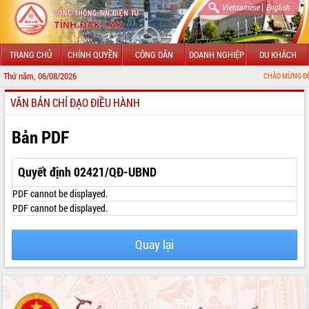
|
Vietnamese
English
TRANG CHỦ
CHÍNH QUYỀN
CÔNG DÂN
DOANH NGHIỆP
DU KHÁCH
Thứ năm, 06/08/2026
CHÀO MỪNG ĐẾN VỚI CỔNG 
VĂN BẢN CHỈ ĐẠO ĐIỀU HÀNH
GIỚI THIỆU
LÃNH ĐẠO UBND TỈNH
Bản PDF
TIN TỨC SỰ KIỆN
Quyết định 02421/QĐ-UBND
SỞ, BAN, NGÀNH
PDF cannot be displayed.
PDF cannot be displayed.
UBND CÁC XÃ, PHƯỜNG
Quay lại
THÔNG TIN CHỈ ĐẠO ĐIỀU HÀNH
HỆ THỐNG VĂN BẢN
VĂN BẢN HĐND TỈNH