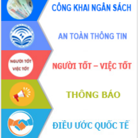
ứng để giữ vững thị trường xuất khẩu
Diễn đàn Kinh tế tư nhân Việt Nam đột
phá cơ chế - Hợp tác công tư
Đề án 06 tạo bước ngoặt đột phá trong
cải cách hành chính tỉnh Đắk Lắk
Kết nối tour, đẩy mạnh chuyển đổi số
để phát triển du lịch Đắk Lắk
Khởi động Dự án Đầu tư xây dựng hạ
tầng kỹ thuật Cụm công nghiệp Tân
Tiến
Gặp mặt các cơ quan báo chí nhân Kỷ
niệm 101 năm Ngày Báo chí Cách
mạng Việt Nam
Đắk Lắk sơ kết 4 năm triển khai thực
hiện Đề án 06 của Chính phủ
Họp báo thông tin về Hội nghị Công bố
Quy hoạch và Xúc tiến đầu tư tỉnh Đắk
Lắk
Khơi thông điểm nghẽn, đẩy nhanh
giải ngân vốn khắc phục thiên tai