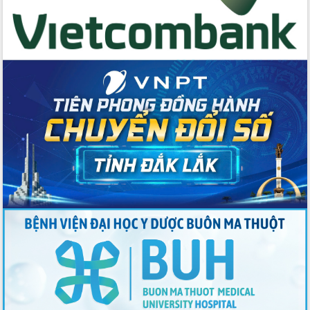
du khách thông qua Hệ thống cơ sở dữ
liệu và Bản đồ số
Tập huấn ứng dụng trí tuệ nhân tạo (AI)
trong thương mại điện tử năm 2026
Đoàn đại biểu Quốc hội tỉnh Đắk Lắk
trao đổi thông tin trước Kỳ họp thứ
nhất, Quốc hội khóa XVI
Quyết liệt cải cách hành chính, khơi
thông nguồn lực phát triển
Nâng cao hiệu lực, hiệu quả HĐND
tỉnh thông qua hiện đại hóa hành chính
Xã Ea Phê gắn cải cách hành chính với
chuyển đổi số
Phó Chủ tịch Thường trực UBND tỉnh
Hồ Thị Nguyên Thảo làm việc tại Trung
tâm Phục vụ hành chính công xã Ea
Phê
Xây dựng nền hành chính số đồng
hành cùng nông dân dân, doanh nghiệp
Giai đoạn 2026-2030, Đắk Lắk phấn
đấu có 77% xã đạt chuẩn nông thôn