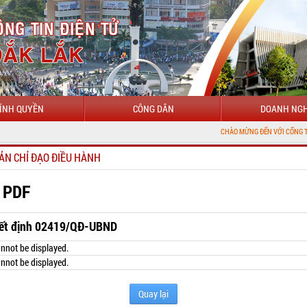
ÍNH QUYỀN
CÔNG DÂN
DOANH NGH
CHÀO MỪNG ĐẾN VỚI CỔNG THÔNG TIN ĐIỆ
ẢN CHỈ ĐẠO ĐIỀU HÀNH
 PDF
ết định 02419/QĐ-UBND
nnot be displayed.
nnot be displayed.
Quay lại