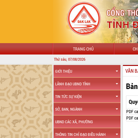
TRANG CHỦ
CH
Thứ sáu, 07/08/2026
VĂN B
GIỚI THIỆU
Bản
LÃNH ĐẠO UBND TỈNH
TIN TỨC SỰ KIỆN
Quy
SỞ, BAN, NGÀNH
PDF ca
PDF ca
UBND CÁC XÃ, PHƯỜNG
THÔNG TIN CHỈ ĐẠO ĐIỀU HÀNH