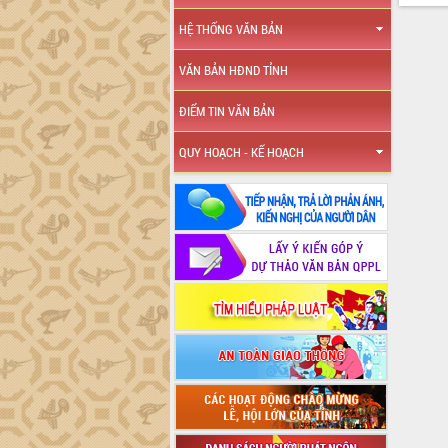
HỆ THỐNG VĂN BẢN
VĂN BẢN HĐND TỈNH
ĐIỂM TIN VĂN BẢN
QUY HOẠCH - KẾ HOẠCH