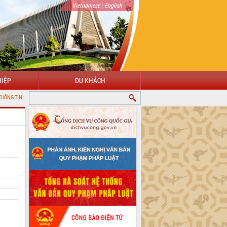
|
Vietnamese
English
IỆP
DU KHÁCH
N TỬ TỈNH ĐẮK LẮK