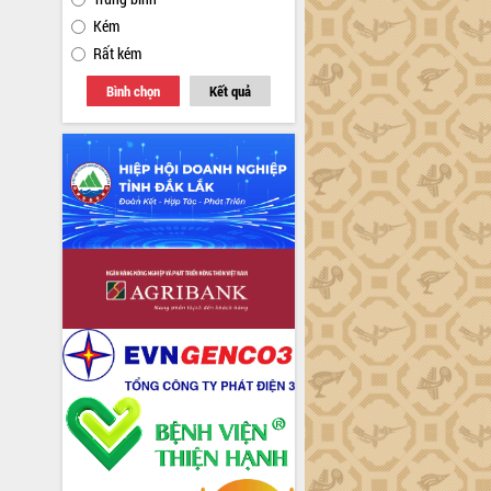
Kém
Rất kém
Bình chọn
Kết quả