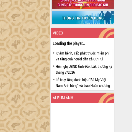
VIDEO
Loading the player...
Khám bệnh, cấp phát thuốc miễn phí
và tặng quà người dân xã Cư Pui
Hội nghị UBND tỉnh Đắk Lắk thường kỳ
tháng 7/2026
Lễ truy tặng danh hiệu “Bà Mẹ Việt
Nam Anh hùng” và trao Huân chương
Lao động
ALBUM ẢNH
UBND tỉnh Đắk Lắk triển khai nhiệm
vụ 6 tháng cuối năm 2026
Kỳ họp thứ Hai, Hội đồng nhân dân
tỉnh khóa XI quyết nghị nhiều nội dung
quan trọng
Bí thư Tỉnh ủy Lương Nguyễn Minh