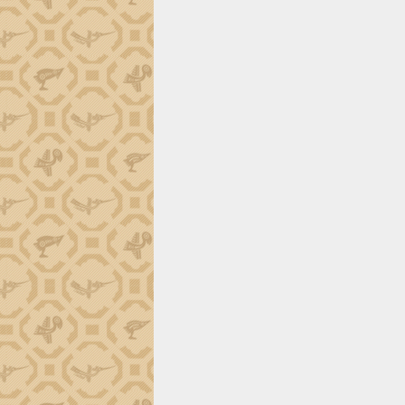
tiến đầu tư tỉnh
Ngành cá ngừ Đắk Lắk chủ động thích
ứng để giữ vững thị trường xuất khẩu
Diễn đàn Kinh tế tư nhân Việt Nam đột
phá cơ chế - Hợp tác công tư
Đề án 06 tạo bước ngoặt đột phá trong
cải cách hành chính tỉnh Đắk Lắk
Kết nối tour, đẩy mạnh chuyển đổi số
để phát triển du lịch Đắk Lắk
Khởi động Dự án Đầu tư xây dựng hạ
tầng kỹ thuật Cụm công nghiệp Tân
Tiến
Gặp mặt các cơ quan báo chí nhân Kỷ
niệm 101 năm Ngày Báo chí Cách
mạng Việt Nam
Đắk Lắk sơ kết 4 năm triển khai thực
hiện Đề án 06 của Chính phủ
Họp báo thông tin về Hội nghị Công bố
Quy hoạch và Xúc tiến đầu tư tỉnh Đắk
Lắk