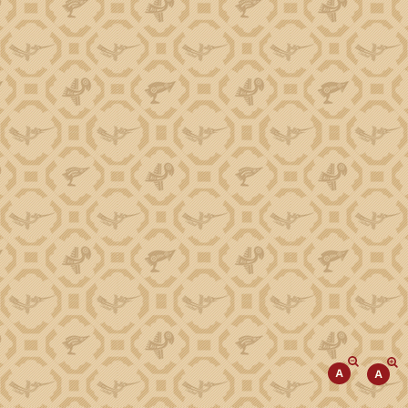
Phó Chủ tịch Trương Công Thái
Phó Chủ tịch Đào Mỹ
Phó Chủ tịch Y Nhuân Byă
TIN TỨC SỰ KIỆN
Tiếp cận thông tin
Kinh tế
Đột phá phát triển KHCN, ĐMST, CĐS
Văn hóa, Xã hội
Giảm nghèo về thông tin
Cải cách hành chính
Giáo dục, Khoa học, Công nghệ
Chương trình tái canh cây cà phê