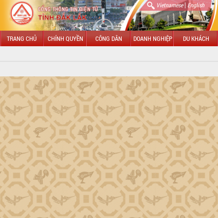
|
Vietnamese
English
TRANG CHỦ
CHÍNH QUYỀN
CÔNG DÂN
DOANH NGHIỆP
DU KHÁCH
GIỚI THIỆU
Tổng quan Đắk Lắk
HĐND tỉnh Đắk Lắk
UBND tỉnh Đắk Lắk
LÃNH ĐẠO UBND TỈNH
Chủ tịch Đỗ Hữu Huy
Phó Chủ tịch Hồ Thị Nguyên Thảo
Phó Chủ tịch Nguyễn Thiên Văn