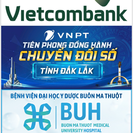
Tập huấn ứng dụng trí tuệ nhân tạo (AI)
trong thương mại điện tử năm 2026
Đoàn đại biểu Quốc hội tỉnh Đắk Lắk
trao đổi thông tin trước Kỳ họp thứ
nhất, Quốc hội khóa XVI
Quyết liệt cải cách hành chính, khơi
thông nguồn lực phát triển
Nâng cao hiệu lực, hiệu quả HĐND
tỉnh thông qua hiện đại hóa hành chính
Xã Ea Phê gắn cải cách hành chính với
chuyển đổi số
Phó Chủ tịch Thường trực UBND tỉnh
Hồ Thị Nguyên Thảo làm việc tại Trung
tâm Phục vụ hành chính công xã Ea
Phê
Xây dựng nền hành chính số đồng
hành cùng nông dân dân, doanh nghiệp
Giai đoạn 2026-2030, Đắk Lắk phấn
đấu có 77% xã đạt chuẩn nông thôn
mới