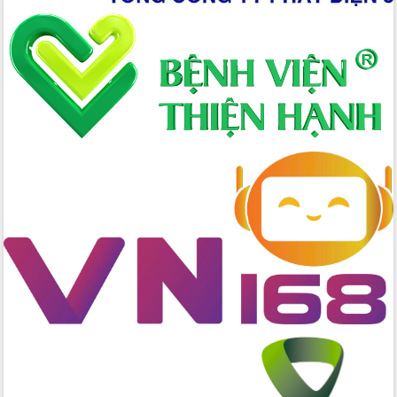
Hòn Yến phát triển du lịch gắn với bảo
tồn biển
Lấy ý kiến điều chỉnh Quy hoạch tỉnh
Đắk Lắk thời kỳ 2021-2030, tầm nhìn
đến năm 2050
Phát động chiến dịch 30 ngày đêm
giải phóng mặt bằng Tuyến đường bộ
ven biển
Đắk Lắk nỗ lực thúc đẩy tăng trưởng
kinh tế từ 10% trở lên trong Quý
II/2026
Đắk Lắk ký kết thỏa thuận hợp tác về
chuyển đổi số giai đoạn 2026 – 2030
với Tập đoàn Bưu chính Viễn thông
Việt Nam
Thứ trưởng Bộ Y tế làm việc với tỉnh
Đắk Lắk về phát triển nhân lực y tế
cho trạm y tế cấp xã
Du lịch Đắk Lắk nâng tầm trải nghiệm
du khách thông qua Hệ thống cơ sở dữ
liệu và Bản đồ số