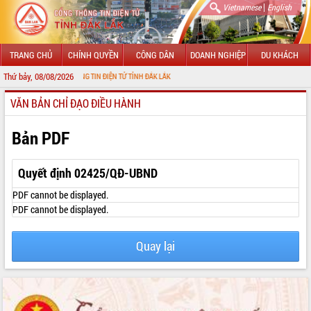
|
Vietnamese
English
TRANG CHỦ
CHÍNH QUYỀN
CÔNG DÂN
DOANH NGHIỆP
DU KHÁCH
Thứ bảy, 08/08/2026
ỚI CỔNG THÔNG TIN ĐIỆN TỬ TỈNH ĐẮK LẮK
VĂN BẢN CHỈ ĐẠO ĐIỀU HÀNH
GIỚI THIỆU
LÃNH ĐẠO UBND TỈNH
Bản PDF
TIN TỨC SỰ KIỆN
Quyết định 02425/QĐ-UBND
SỞ, BAN, NGÀNH
PDF cannot be displayed.
PDF cannot be displayed.
UBND CÁC XÃ, PHƯỜNG
Quay lại
THÔNG TIN CHỈ ĐẠO ĐIỀU HÀNH
HỆ THỐNG VĂN BẢN
VĂN BẢN HĐND TỈNH