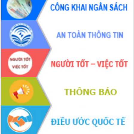
phá cơ chế - Hợp tác công tư
Đề án 06 tạo bước ngoặt đột phá trong
cải cách hành chính tỉnh Đắk Lắk
Kết nối tour, đẩy mạnh chuyển đổi số
để phát triển du lịch Đắk Lắk
Khởi động Dự án Đầu tư xây dựng hạ
tầng kỹ thuật Cụm công nghiệp Tân
Tiến
Gặp mặt các cơ quan báo chí nhân Kỷ
niệm 101 năm Ngày Báo chí Cách
mạng Việt Nam
Đắk Lắk sơ kết 4 năm triển khai thực
hiện Đề án 06 của Chính phủ
Họp báo thông tin về Hội nghị Công bố
Quy hoạch và Xúc tiến đầu tư tỉnh Đắk
Lắk
Khơi thông điểm nghẽn, đẩy nhanh
giải ngân vốn khắc phục thiên tai
HĐND tỉnh thông qua điều chỉnh Quy
hoạch tỉnh thời kỳ 2021-2030