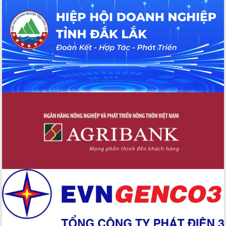
Tháo gỡ những vướng mắc, đẩy mạnh
công tác cải cách thủ tục hành chính
tại Trung tâm Phục vụ hành chính
công tỉnh
Đắk Lắk: Tôn vinh 46 giải pháp tại Hội
thi Sáng tạo Kỹ thuật 2024 - 2025
Đắk Lắk rà soát, điều chỉnh Đề án 190
về phát triển nuôi trồng thủy sản
Phó Chủ tịch UBND tỉnh Đắk Lắk
Trương Công Thái kiểm tra thực địa
Dự án cao tốc Khánh Hòa - Buôn Ma
Thuột
Định vị cà phê Việt Nam như một “di
sản sống” trong dòng chảy toàn cầu
Xây dựng nông thôn mới: Nâng cao đời
sống người dân từ những mô hình thiết
thực
Quyết liệt tháo gỡ vướng mắc, đẩy
nhanh tiến độ các dự án trọng điểm
trong Khu kinh tế Nam Phú Yên