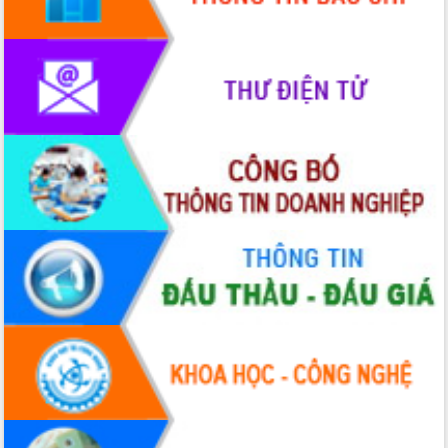
phát triển mới
Thường trực HĐND tỉnh Đắk Lắk gặp
mặt Đoàn chuyên gia y tế TP. Hồ Chí
Minh
Lễ truy điệu và an táng hài cốt liệt sĩ
tại Nghĩa trang Liệt sĩ xã Sơn Hòa
Bàn giải pháp tháo gỡ khó khăn trong
xuất khẩu sầu riêng và triển khai quy
định EUDR
Thứ trưởng Bộ Nông nghiệp và Môi
trường Nguyễn Hoàng Hiệp khảo sát
vùng trồng và doanh nghiệp đóng gói
sầu riêng tại Đắk Lắk
Trình diễn nghệ thuật chế biến các
món ăn từ sầu riêng
Đắk Lắk công bố Quy hoạch và xúc
tiến đầu tư tỉnh
Ngành cá ngừ Đắk Lắk chủ động thích
ứng để giữ vững thị trường xuất khẩu
Diễn đàn Kinh tế tư nhân Việt Nam đột