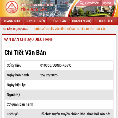
|
Vietnamese
English
TRANG CHỦ
CHÍNH QUYỀN
CÔNG DÂN
DOANH NGHIỆP
DU KHÁCH
Thứ bảy, 08/08/2026
CHÀO MỪNG ĐẾN VỚI CỔNG THÔNG TIN ĐIỆN TỬ TỈNH ĐẮK LẮK
VĂN BẢN CHỈ ĐẠO ĐIỀU HÀNH
GIỚI THIỆU
LÃNH ĐẠO UBND TỈNH
Chi Tiết Văn Bản
TIN TỨC SỰ KIỆN
Số ký hiệu
010350/UBND-KGVX
SỞ, BAN, NGÀNH
Ngày ban hành
25/12/2025
UBND CÁC XÃ, PHƯỜNG
Ngày hiệu lực
THÔNG TIN CHỈ ĐẠO ĐIỀU HÀNH
Người Ký
HỆ THỐNG VĂN BẢN
Cơ quan ban hành
Trích yếu
Tổ chức tuyên truyền chống khai thác hải sản bất
VĂN BẢN HĐND TỈNH