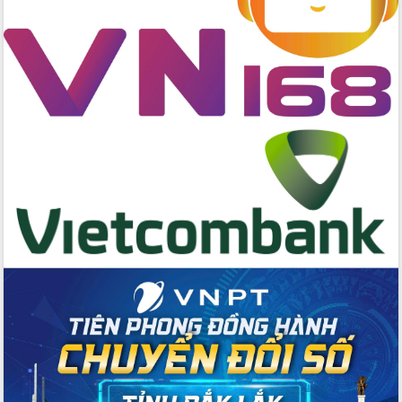
cấp xã
Đắk Lắk phát động hưởng ứng Ngày
Quyền của người tiêu dùng Việt Nam
2026
Đẩy mạnh cải cách hành chính, quyết
tâm đạt được mục tiêu tăng trưởng
hai con số trong năm 2026
Tổ chức trang trọng Lễ hội Đền thờ
Lương Văn Chánh năm 2026
Phó Bí thư Tỉnh ủy Đắk Lắk Đỗ Hữu
Huy giữ chức Bí thư Đảng ủy Ủy Ban
Nhân dân tỉnh
Bệnh án điện tử thúc đẩy chuyển đổi
số y tế tại Đắk Lắk
Chuyển đổi số thư viện: Mở rộng
không gian tri thức trong thời đại số
Đánh giá, rút kinh nghiệm công tác tổ
chức diễn tập trước ngày bầu cử
Chương trình “Gặp gỡ hữu nghị –
Friendship Meeting New Year 2026”