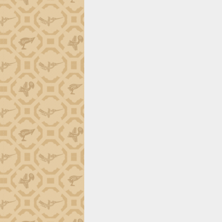
phá cơ chế - Hợp tác công tư
Đề án 06 tạo bước ngoặt đột phá trong
cải cách hành chính tỉnh Đắk Lắk
Kết nối tour, đẩy mạnh chuyển đổi số
để phát triển du lịch Đắk Lắk
Khởi động Dự án Đầu tư xây dựng hạ
tầng kỹ thuật Cụm công nghiệp Tân
Tiến
Gặp mặt các cơ quan báo chí nhân Kỷ
niệm 101 năm Ngày Báo chí Cách
mạng Việt Nam
Đắk Lắk sơ kết 4 năm triển khai thực
hiện Đề án 06 của Chính phủ
Họp báo thông tin về Hội nghị Công bố
Quy hoạch và Xúc tiến đầu tư tỉnh Đắk
Lắk
Khơi thông điểm nghẽn, đẩy nhanh
giải ngân vốn khắc phục thiên tai
HĐND tỉnh thông qua điều chỉnh Quy
hoạch tỉnh thời kỳ 2021-2030