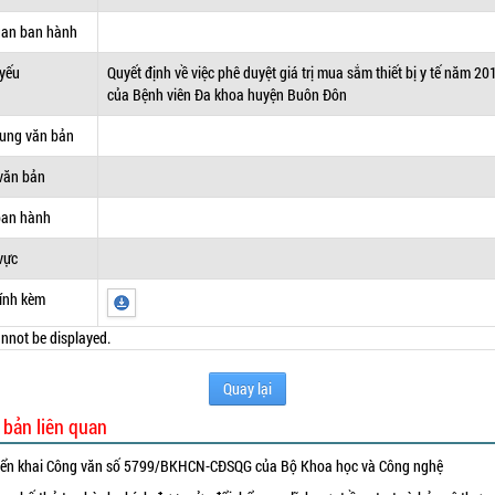
uan ban hành
 yếu
Quyết định về việc phê duyệt giá trị mua sắm thiết bị y tế năm 20
của Bệnh viên Đa khoa huyện Buôn Đôn
dung văn bản
văn bản
ban hành
vực
ính kèm
nnot be displayed.
Quay lại
 bản liên quan
iển khai Công văn số 5799/BKHCN-CĐSQG của Bộ Khoa học và Công nghệ