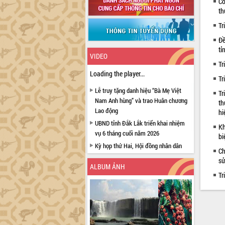
Cô
th
Tr
Đề
tỉ
VIDEO
Tr
Loading the player...
Tr
Lễ truy tặng danh hiệu “Bà Mẹ Việt
Tr
Nam Anh hùng” và trao Huân chương
th
Lao động
hi
UBND tỉnh Đắk Lắk triển khai nhiệm
Kh
vụ 6 tháng cuối năm 2026
bi
Kỳ họp thứ Hai, Hội đồng nhân dân
Ch
tỉnh khóa XI quyết nghị nhiều nội dung
sử
quan trọng
ALBUM ẢNH
Tr
Bí thư Tỉnh ủy Lương Nguyễn Minh
Triết thăm, tặng quà người có công với
cách mạng
Rà soát, hoàn thiện hệ thống thiết chế
văn hóa, thể thao đáp ứng yêu cầu