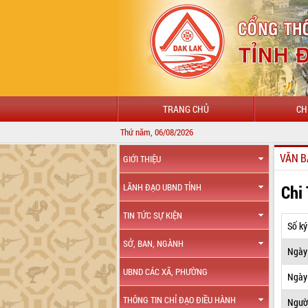
TRANG CHỦ
CH
Thứ năm, 06/08/2026
VĂN B
GIỚI THIỆU
Chi
LÃNH ĐẠO UBND TỈNH
TIN TỨC SỰ KIỆN
Số ký
SỞ, BAN, NGÀNH
Ngày
UBND CÁC XÃ, PHƯỜNG
Ngày 
THÔNG TIN CHỈ ĐẠO ĐIỀU HÀNH
Ngườ