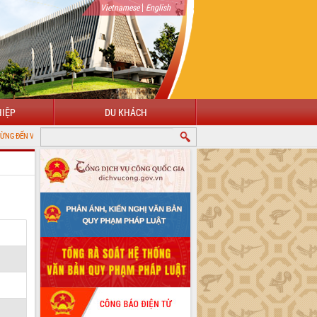
|
Vietnamese
English
IỆP
DU KHÁCH
CỔNG THÔNG TIN ĐIỆN TỬ TỈNH ĐẮK LẮK