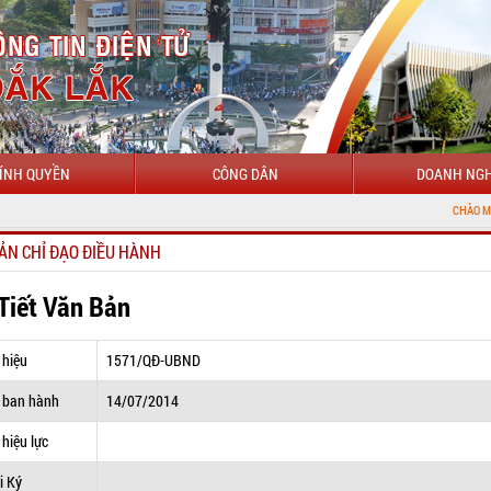
ÍNH QUYỀN
CÔNG DÂN
DOANH NGH
CHÀO MỪNG ĐẾN VỚI 
ẢN CHỈ ĐẠO ĐIỀU HÀNH
 Tiết Văn Bản
 hiệu
1571/QĐ-UBND
 ban hành
14/07/2014
hiệu lực
i Ký