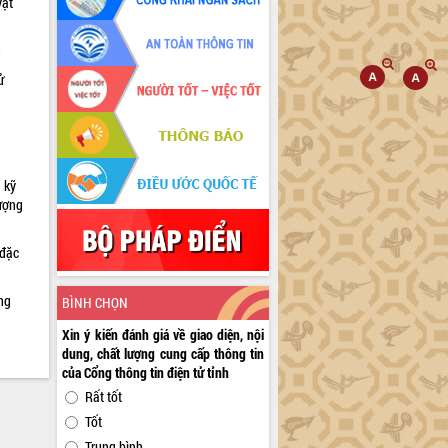
vật
h
ử
 kỹ
lượng
 đặc
ng
BÌNH CHỌN
Xin ý kiến đánh giá về giao diện, nội
dung, chất lượng cung cấp thông tin
của Cổng thông tin điện tử tỉnh
Rất tốt
Tốt
Trung bình