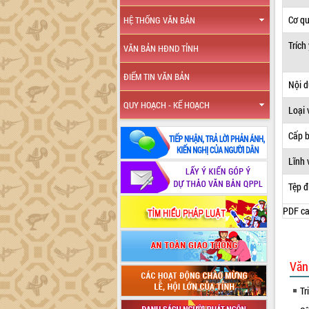
Cơ q
HỆ THỐNG VĂN BẢN
Trích
VĂN BẢN HĐND TỈNH
ĐIỂM TIN VĂN BẢN
Nội 
QUY HOẠCH - KẾ HOẠCH
Loại 
Cấp 
Lĩnh 
Tệp đ
PDF ca
Văn
Tr