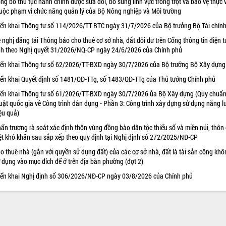
ng bố thủ tục hành chính được sửa đổi, bổ sung lĩnh vực trồng trọt và bảo vệ thực 
uộc phạm vi chức năng quản lý của Bộ Nông nghiệp và Môi trường
iển khai Thông tư số 114/2026/TT-BTC ngày 31/7/2026 của Bộ trưởng Bộ Tài chín
 nghị đăng tải Thông báo cho thuê cơ sở nhà, đất dôi dư trên Cổng thông tin điện t
nh theo Nghị quyết 31/2026/NQ-CP ngày 24/6/2026 của Chính phủ
iển khai Thông tư số 62/2026/TT-BXD ngày 30/7/2026 của Bộ trưởng Bộ Xây dựng
iển khai Quyết định số 1481/QĐ-TTg, số 1483/QĐ-TTg của Thủ tướng Chính phủ
iển khai Thông tư số 61/2026/TT-BXD ngày 30/7/2026 ủa Bộ Xây dựng (Quy chuẩn
uật quốc gia về Công trình dân dụng - Phần 3: Công trình xây dựng sử dụng năng 
ệu quả)
ẩn trương rà soát xác định thôn vùng đồng bào dân tộc thiểu số và miền núi, thôn
ệt khó khăn sau sắp xếp theo quy định tại Nghị định số 272/2025/NĐ-CP
o thuê nhà (gắn với quyền sử dụng đất) của các cơ sở nhà, đất là tài sản công khô
 dụng vào mục đích để ở trên địa bàn phường (đợt 2)
iển khai Nghị định số 306/2026/NĐ-CP ngày 03/8/2026 của Chính phủ