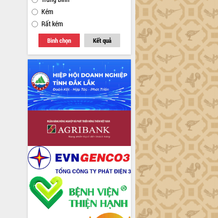
Kém
Rất kém
Bình chọn
Kết quả