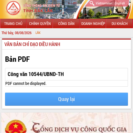
|
Vietnamese
English
TRANG CHỦ
CHÍNH QUYỀN
CÔNG DÂN
DOANH NGHIỆP
DU KHÁCH
Thứ bảy, 08/08/2026
CHÀO MỪNG
VĂN BẢN CHỈ ĐẠO ĐIỀU HÀNH
GIỚI THIỆU
LÃNH ĐẠO UBND TỈNH
Bản PDF
TIN TỨC SỰ KIỆN
Công văn 10544/UBND-TH
SỞ, BAN, NGÀNH
PDF cannot be displayed.
UBND CÁC XÃ, PHƯỜNG
Quay lại
THÔNG TIN CHỈ ĐẠO ĐIỀU HÀNH
HỆ THỐNG VĂN BẢN
VĂN BẢN HĐND TỈNH