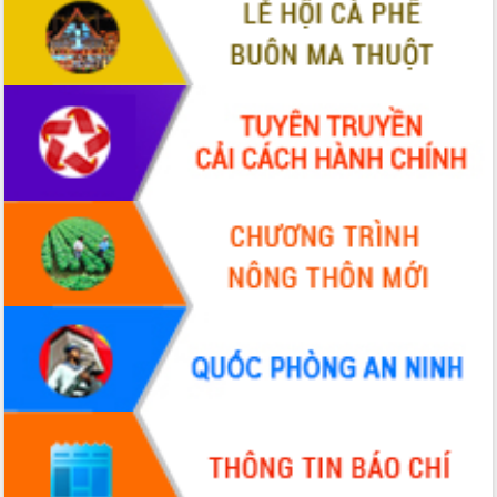
VIDEO
Không có file video nào để phát.
ALBUM ẢNH
LIÊN KẾT WEB