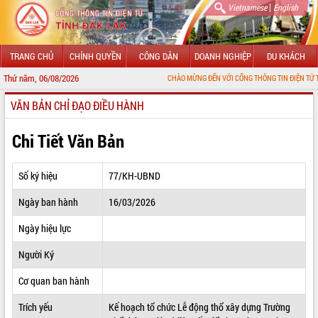
|
Vietnamese
English
TRANG CHỦ
CHÍNH QUYỀN
CÔNG DÂN
DOANH NGHIỆP
DU KHÁCH
Thứ năm, 06/08/2026
CHÀO MỪNG ĐẾN VỚI CỔNG THÔNG TIN ĐIỆN TỬ TỈNH 
VĂN BẢN CHỈ ĐẠO ĐIỀU HÀNH
GIỚI THIỆU
LÃNH ĐẠO UBND TỈNH
Chi Tiết Văn Bản
TIN TỨC SỰ KIỆN
Số ký hiệu
77/KH-UBND
SỞ, BAN, NGÀNH
Ngày ban hành
16/03/2026
UBND CÁC XÃ, PHƯỜNG
Ngày hiệu lực
THÔNG TIN CHỈ ĐẠO ĐIỀU HÀNH
Người Ký
HỆ THỐNG VĂN BẢN
Cơ quan ban hành
Trích yếu
Kế hoạch tổ chức Lễ động thổ xây dựng Trường
VĂN BẢN HĐND TỈNH