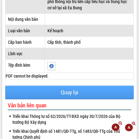
phổ thông nội trú liên cấp tiểu học và trung học
cơ sở tại xã Ea Bung
ĐIỂM TIN VĂN BẢN
Nội dung văn bản
QUY HOẠCH - KẾ HOẠCH
Loại văn bản
Kế hoạch
Cấp ban hành
Cấp tỉnh, thành phố
Lĩnh vực
Tệp đính kèm
PDF cannot be displayed.
Quay lại
Văn bản liên quan
Triển khai Thông tư số 62/2026/TT-BXD ngày 30/7/2026 của Bộ
trưởng Bộ Xây dựng
Triển khai Quyết định số 1481/QĐ-TTg, số 1483/QĐ-TTg của Thủ
tướng Chính phủ