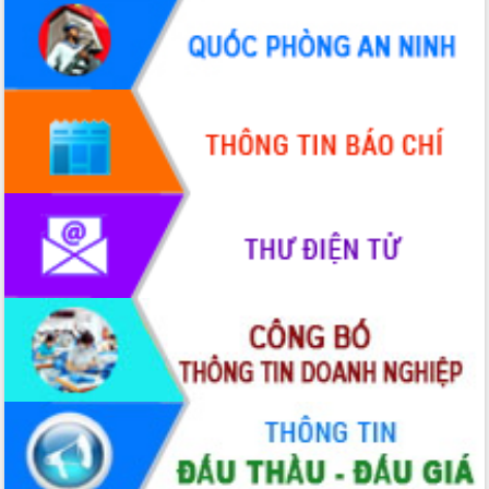
hiện Đề án 06 của Chính phủ
Họp báo thông tin về Hội nghị Công bố
Quy hoạch và Xúc tiến đầu tư tỉnh Đắk
Lắk
Khơi thông điểm nghẽn, đẩy nhanh
giải ngân vốn khắc phục thiên tai
HĐND tỉnh thông qua điều chỉnh Quy
hoạch tỉnh thời kỳ 2021-2030
Hội thảo góp ý hồ sơ điều chỉnh quy
hoạch tỉnh Đắk Lắk thời kỳ 2021-2030,
tầm nhìn đến năm 2050
Nâng cao hiệu quả hoạt động của các
doanh nghiệp nhà nước
Hội nghị triển khai kết nối mạng
truyền số liệu chuyên dùng phục vụ cơ
quan Đảng, Nhà nước
Lễ phát động chuỗi hoạt động chung
tay làm sạch môi trường
Xã Ea Kar bước chuyển mình trong
công tác cải cách hành chính mô hình
mới