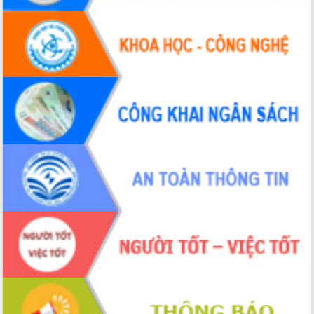
UBND tỉnh họp báo định kỳ tháng 4
năm 2026
Hội thảo khoa học “Giải pháp thúc đẩy
phát triển nền kinh tế xanh tại tỉnh
Đắk Lắk”
Tăng cường giám sát, đôn đốc thực
hiện nhiệm vụ quản lý tài sản công
hàng tuần
Tháo gỡ những vướng mắc, đẩy mạnh
công tác cải cách thủ tục hành chính
tại Trung tâm Phục vụ hành chính
công tỉnh
Đắk Lắk: Tôn vinh 46 giải pháp tại Hội
thi Sáng tạo Kỹ thuật 2024 - 2025
Đắk Lắk rà soát, điều chỉnh Đề án 190
về phát triển nuôi trồng thủy sản
Phó Chủ tịch UBND tỉnh Đắk Lắk
Trương Công Thái kiểm tra thực địa
Dự án cao tốc Khánh Hòa - Buôn Ma
Thuột