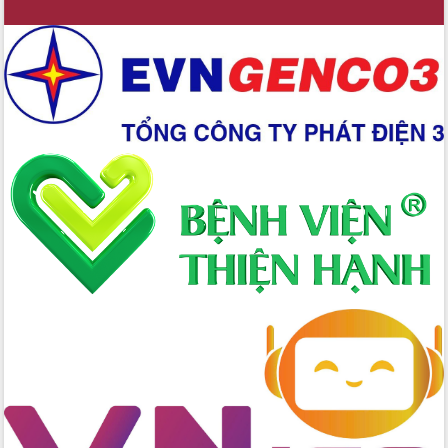
Hồ Thị Nguyên Thảo làm việc tại Trung
tâm Phục vụ hành chính công xã Ea
Phê
Xây dựng nền hành chính số đồng
hành cùng nông dân dân, doanh nghiệp
Giai đoạn 2026-2030, Đắk Lắk phấn
đấu có 77% xã đạt chuẩn nông thôn
mới
Chuyển đổi số 'mở đường' cho nông
nghiệp Đắk Lắk tăng trưởng bứt phá
Triển khai đồng bộ đo đạc, lập hồ sơ
địa chính, hoàn thiện cơ sở dữ liệu đất
đai
Ứng dụng sinh trắc học - Bước tiến
trong hành trình chuyển đổi số tại Đắk
Lắk
Đắk Lắk nâng cao hiệu quả công tác
Đảng từ Sổ tay đảng viên điện tử
Đắk Lắk đẩy mạnh nuôi biển công
nghệ, hướng tới phát triển thủy sản
bền vững