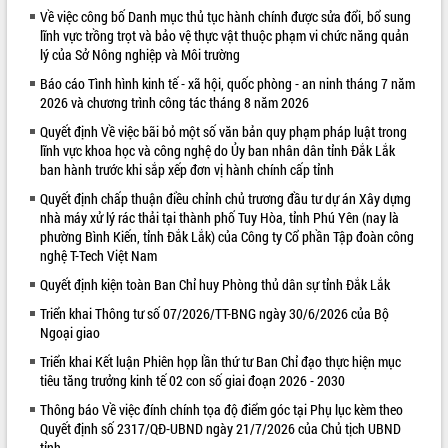
Về việc công bố Danh mục thủ tục hành chính được sửa đổi, bổ sung
VIDEO
lĩnh vực trồng trọt và bảo vệ thực vật thuộc phạm vi chức năng quản
lý của Sở Nông nghiệp và Môi trường
Báo cáo Tình hình kinh tế - xã hội, quốc phòng - an ninh tháng 7 năm
2026 và chương trình công tác tháng 8 năm 2026
Quyết định Về việc bãi bỏ một số văn bản quy phạm pháp luật trong
lĩnh vực khoa học và công nghệ do Ủy ban nhân dân tỉnh Đắk Lắk
ban hành trước khi sắp xếp đơn vị hành chính cấp tỉnh
Quyết định chấp thuận điều chỉnh chủ trương đầu tư dự án Xây dựng
nhà máy xử lý rác thải tại thành phố Tuy Hòa, tỉnh Phú Yên (nay là
Trailer Lễ hội Sầu riêng Đắk Lắk năm
phường Bình Kiến, tỉnh Đắk Lắk) của Công ty Cổ phần Tập đoàn công
2026
nghệ T-Tech Việt Nam
Khám bệnh, cấp phát thuốc miễn phí
Quyết định kiện toàn Ban Chỉ huy Phòng thủ dân sự tỉnh Đắk Lắk
và tặng quà người dân xã Cư Pui
Triển khai Thông tư số 07/2026/TT-BNG ngày 30/6/2026 của Bộ
Hội nghị UBND tỉnh Đắk Lắk thường kỳ
Ngoại giao
tháng 7/2026
Lễ truy tặng danh hiệu “Bà Mẹ Việt
Triển khai Kết luận Phiên họp lần thứ tư Ban Chỉ đạo thực hiện mục
ALBUM ẢNH
tiêu tăng trưởng kinh tế 02 con số giai đoạn 2026 - 2030
Nam Anh hùng” và trao Huân chương
Lao động
Thông báo Về việc đính chính tọa độ điểm góc tại Phụ lục kèm theo
UBND tỉnh Đắk Lắk triển khai nhiệm
Quyết định số 2317/QĐ-UBND ngày 21/7/2026 của Chủ tịch UBND
vụ 6 tháng cuối năm 2026
tỉnh