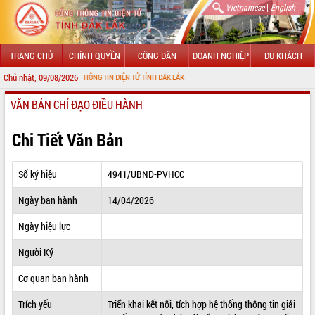
|
Vietnamese
English
TRANG CHỦ
CHÍNH QUYỀN
CÔNG DÂN
DOANH NGHIỆP
DU KHÁCH
Chủ nhật, 09/08/2026
 VỚI CỔNG THÔNG TIN ĐIỆN TỬ TỈNH ĐẮK LẮK
VĂN BẢN CHỈ ĐẠO ĐIỀU HÀNH
GIỚI THIỆU
LÃNH ĐẠO UBND TỈNH
Chi Tiết Văn Bản
TIN TỨC SỰ KIỆN
Số ký hiệu
4941/UBND-PVHCC
SỞ, BAN, NGÀNH
Ngày ban hành
14/04/2026
UBND CÁC XÃ, PHƯỜNG
Ngày hiệu lực
THÔNG TIN CHỈ ĐẠO ĐIỀU HÀNH
Người Ký
HỆ THỐNG VĂN BẢN
Cơ quan ban hành
Trích yếu
Triển khai kết nối, tích hợp hệ thống thông tin giải
VĂN BẢN HĐND TỈNH