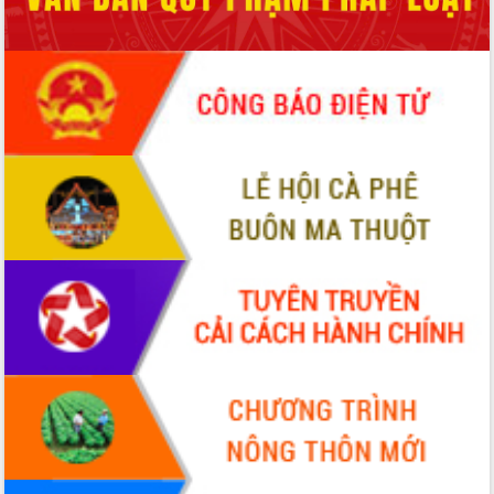
sầu riêng tại Đắk Lắk
Trình diễn nghệ thuật chế biến các
món ăn từ sầu riêng
Đắk Lắk công bố Quy hoạch và xúc
tiến đầu tư tỉnh
Ngành cá ngừ Đắk Lắk chủ động thích
ứng để giữ vững thị trường xuất khẩu
Diễn đàn Kinh tế tư nhân Việt Nam đột
phá cơ chế - Hợp tác công tư
Đề án 06 tạo bước ngoặt đột phá trong
cải cách hành chính tỉnh Đắk Lắk
Kết nối tour, đẩy mạnh chuyển đổi số
để phát triển du lịch Đắk Lắk
Khởi động Dự án Đầu tư xây dựng hạ
tầng kỹ thuật Cụm công nghiệp Tân
Tiến
Gặp mặt các cơ quan báo chí nhân Kỷ
niệm 101 năm Ngày Báo chí Cách
mạng Việt Nam
Đắk Lắk sơ kết 4 năm triển khai thực