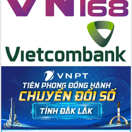
Tập huấn nâng cao năng lực triển khai
chuyển đổi số cho cán bộ, công chức
cấp xã
Đắk Lắk phát động hưởng ứng Ngày
Quyền của người tiêu dùng Việt Nam
2026
Đẩy mạnh cải cách hành chính, quyết
tâm đạt được mục tiêu tăng trưởng
hai con số trong năm 2026
Tổ chức trang trọng Lễ hội Đền thờ
Lương Văn Chánh năm 2026
Phó Bí thư Tỉnh ủy Đắk Lắk Đỗ Hữu
Huy giữ chức Bí thư Đảng ủy Ủy Ban
Nhân dân tỉnh
Bệnh án điện tử thúc đẩy chuyển đổi
số y tế tại Đắk Lắk
Chuyển đổi số thư viện: Mở rộng
không gian tri thức trong thời đại số
Đánh giá, rút kinh nghiệm công tác tổ
chức diễn tập trước ngày bầu cử