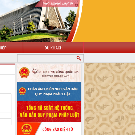
|
Vietnamese
English
IỆP
DU KHÁCH