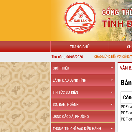
TRANG CHỦ
CH
Thứ năm, 06/08/2026
CHÀO MỪNG ĐẾN VỚI CỔNG THÔNG TIN ĐIỆN
VĂN B
GIỚI THIỆU
Bản
LÃNH ĐẠO UBND TỈNH
TIN TỨC SỰ KIỆN
Côn
SỞ, BAN, NGÀNH
PDF ca
PDF ca
UBND CÁC XÃ, PHƯỜNG
PDF ca
THÔNG TIN CHỈ ĐẠO ĐIỀU HÀNH