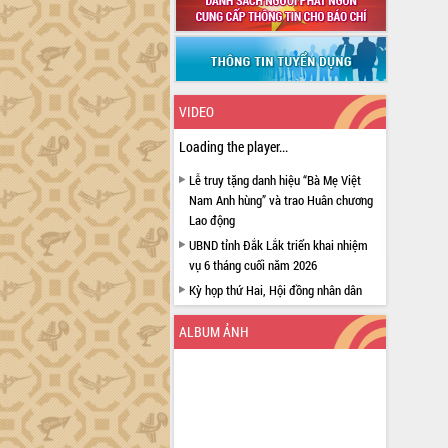
VIDEO
Loading the player...
Lễ truy tặng danh hiệu “Bà Mẹ Việt
Nam Anh hùng” và trao Huân chương
Lao động
UBND tỉnh Đắk Lắk triển khai nhiệm
vụ 6 tháng cuối năm 2026
Kỳ họp thứ Hai, Hội đồng nhân dân
tỉnh khóa XI quyết nghị nhiều nội dung
quan trọng
ALBUM ẢNH
Bí thư Tỉnh ủy Lương Nguyễn Minh
Triết thăm, tặng quà người có công với
cách mạng
Rà soát, hoàn thiện hệ thống thiết chế
văn hóa, thể thao đáp ứng yêu cầu