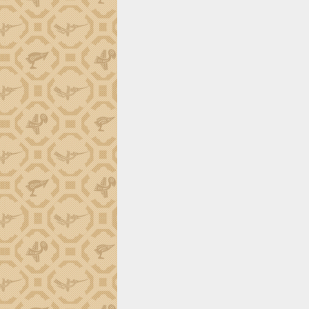
phá cơ chế - Hợp tác công tư
Đề án 06 tạo bước ngoặt đột phá trong
cải cách hành chính tỉnh Đắk Lắk
Kết nối tour, đẩy mạnh chuyển đổi số
để phát triển du lịch Đắk Lắk
Khởi động Dự án Đầu tư xây dựng hạ
tầng kỹ thuật Cụm công nghiệp Tân
Tiến
Gặp mặt các cơ quan báo chí nhân Kỷ
niệm 101 năm Ngày Báo chí Cách
mạng Việt Nam
Đắk Lắk sơ kết 4 năm triển khai thực
hiện Đề án 06 của Chính phủ
Họp báo thông tin về Hội nghị Công bố
Quy hoạch và Xúc tiến đầu tư tỉnh Đắk
Lắk
Khơi thông điểm nghẽn, đẩy nhanh
giải ngân vốn khắc phục thiên tai
HĐND tỉnh thông qua điều chỉnh Quy
hoạch tỉnh thời kỳ 2021-2030