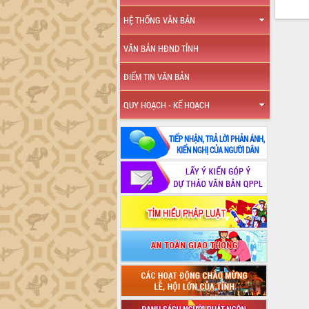
HỆ THỐNG VĂN BẢN
VĂN BẢN HĐND TỈNH
ĐIỂM TIN VĂN BẢN
QUY HOẠCH - KẾ HOẠCH