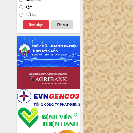
Kém
Rất kém
Bình chọn
Kết quả