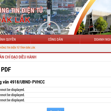
ÍNH QUYỀN
CÔNG DÂN
DOANH NGH
 TỬ TỈNH ĐẮK LẮK
ẢN CHỈ ĐẠO ĐIỀU HÀNH
 PDF
g văn 4918/UBND-PVHCC
nnot be displayed.
nnot be displayed.
nnot be displayed.