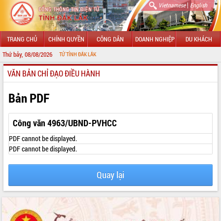
|
Vietnamese
English
TRANG CHỦ
CHÍNH QUYỀN
CÔNG DÂN
DOANH NGHIỆP
DU KHÁCH
Thứ bảy, 08/08/2026
ÔNG TIN ĐIỆN TỬ TỈNH ĐẮK LẮK
VĂN BẢN CHỈ ĐẠO ĐIỀU HÀNH
GIỚI THIỆU
LÃNH ĐẠO UBND TỈNH
Bản PDF
TIN TỨC SỰ KIỆN
Công văn 4963/UBND-PVHCC
SỞ, BAN, NGÀNH
PDF cannot be displayed.
PDF cannot be displayed.
UBND CÁC XÃ, PHƯỜNG
Quay lại
THÔNG TIN CHỈ ĐẠO ĐIỀU HÀNH
HỆ THỐNG VĂN BẢN
VĂN BẢN HĐND TỈNH