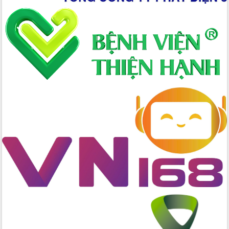
Hòn Yến phát triển du lịch gắn với bảo
tồn biển
Lấy ý kiến điều chỉnh Quy hoạch tỉnh
Đắk Lắk thời kỳ 2021-2030, tầm nhìn
đến năm 2050
Phát động chiến dịch 30 ngày đêm
giải phóng mặt bằng Tuyến đường bộ
ven biển
Đắk Lắk nỗ lực thúc đẩy tăng trưởng
kinh tế từ 10% trở lên trong Quý
II/2026
Đắk Lắk ký kết thỏa thuận hợp tác về
chuyển đổi số giai đoạn 2026 – 2030
với Tập đoàn Bưu chính Viễn thông
Việt Nam
Thứ trưởng Bộ Y tế làm việc với tỉnh
Đắk Lắk về phát triển nhân lực y tế
cho trạm y tế cấp xã
Du lịch Đắk Lắk nâng tầm trải nghiệm
du khách thông qua Hệ thống cơ sở dữ
liệu và Bản đồ số