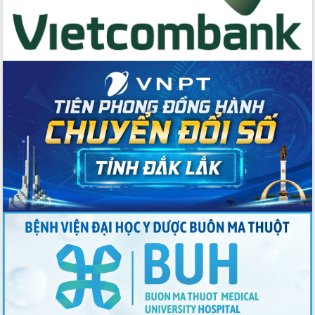
Tập huấn ứng dụng trí tuệ nhân tạo (AI)
trong thương mại điện tử năm 2026
Đoàn đại biểu Quốc hội tỉnh Đắk Lắk
trao đổi thông tin trước Kỳ họp thứ
nhất, Quốc hội khóa XVI
Quyết liệt cải cách hành chính, khơi
thông nguồn lực phát triển
Nâng cao hiệu lực, hiệu quả HĐND
tỉnh thông qua hiện đại hóa hành chính
Xã Ea Phê gắn cải cách hành chính với
chuyển đổi số
Phó Chủ tịch Thường trực UBND tỉnh
Hồ Thị Nguyên Thảo làm việc tại Trung
tâm Phục vụ hành chính công xã Ea
Phê
Xây dựng nền hành chính số đồng
hành cùng nông dân dân, doanh nghiệp
Giai đoạn 2026-2030, Đắk Lắk phấn
đấu có 77% xã đạt chuẩn nông thôn
mới