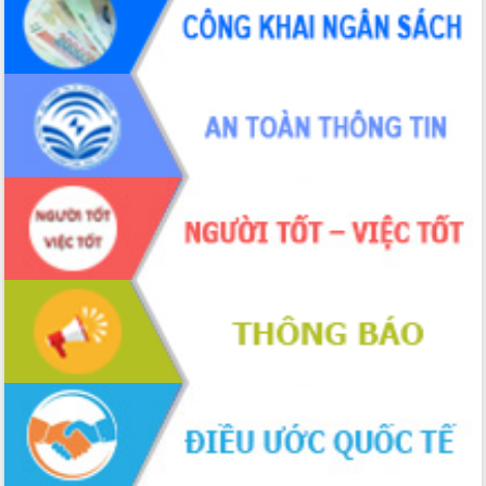
phá cơ chế - Hợp tác công tư
Đề án 06 tạo bước ngoặt đột phá trong
cải cách hành chính tỉnh Đắk Lắk
Kết nối tour, đẩy mạnh chuyển đổi số
để phát triển du lịch Đắk Lắk
Khởi động Dự án Đầu tư xây dựng hạ
tầng kỹ thuật Cụm công nghiệp Tân
Tiến
Gặp mặt các cơ quan báo chí nhân Kỷ
niệm 101 năm Ngày Báo chí Cách
mạng Việt Nam
Đắk Lắk sơ kết 4 năm triển khai thực
hiện Đề án 06 của Chính phủ
Họp báo thông tin về Hội nghị Công bố
Quy hoạch và Xúc tiến đầu tư tỉnh Đắk
Lắk
Khơi thông điểm nghẽn, đẩy nhanh
giải ngân vốn khắc phục thiên tai
HĐND tỉnh thông qua điều chỉnh Quy
hoạch tỉnh thời kỳ 2021-2030