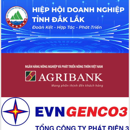
Tháo gỡ những vướng mắc, đẩy mạnh
công tác cải cách thủ tục hành chính
tại Trung tâm Phục vụ hành chính
công tỉnh
Đắk Lắk: Tôn vinh 46 giải pháp tại Hội
thi Sáng tạo Kỹ thuật 2024 - 2025
Đắk Lắk rà soát, điều chỉnh Đề án 190
về phát triển nuôi trồng thủy sản
Phó Chủ tịch UBND tỉnh Đắk Lắk
Trương Công Thái kiểm tra thực địa
Dự án cao tốc Khánh Hòa - Buôn Ma
Thuột
Định vị cà phê Việt Nam như một “di
sản sống” trong dòng chảy toàn cầu
Xây dựng nông thôn mới: Nâng cao đời
sống người dân từ những mô hình thiết
thực
Quyết liệt tháo gỡ vướng mắc, đẩy
nhanh tiến độ các dự án trọng điểm
trong Khu kinh tế Nam Phú Yên