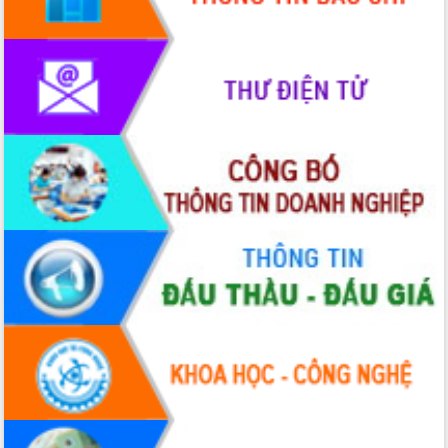
phát triển mới
Thường trực HĐND tỉnh Đắk Lắk gặp
mặt Đoàn chuyên gia y tế TP. Hồ Chí
Minh
Lễ truy điệu và an táng hài cốt liệt sĩ
tại Nghĩa trang Liệt sĩ xã Sơn Hòa
Bàn giải pháp tháo gỡ khó khăn trong
xuất khẩu sầu riêng và triển khai quy
định EUDR
Thứ trưởng Bộ Nông nghiệp và Môi
trường Nguyễn Hoàng Hiệp khảo sát
vùng trồng và doanh nghiệp đóng gói
sầu riêng tại Đắk Lắk
Trình diễn nghệ thuật chế biến các
món ăn từ sầu riêng
Đắk Lắk công bố Quy hoạch và xúc
tiến đầu tư tỉnh
Ngành cá ngừ Đắk Lắk chủ động thích
ứng để giữ vững thị trường xuất khẩu
Diễn đàn Kinh tế tư nhân Việt Nam đột