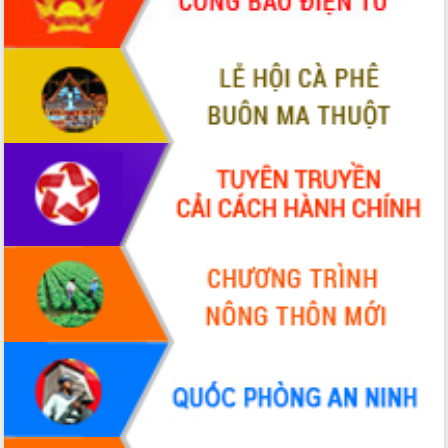
hiện Đề án 06 của Chính phủ
Họp báo thông tin về Hội nghị Công bố
Quy hoạch và Xúc tiến đầu tư tỉnh Đắk
Lắk
Khơi thông điểm nghẽn, đẩy nhanh
giải ngân vốn khắc phục thiên tai
HĐND tỉnh thông qua điều chỉnh Quy
hoạch tỉnh thời kỳ 2021-2030
Hội thảo góp ý hồ sơ điều chỉnh quy
hoạch tỉnh Đắk Lắk thời kỳ 2021-2030,
tầm nhìn đến năm 2050
Nâng cao hiệu quả hoạt động của các
doanh nghiệp nhà nước
Hội nghị triển khai kết nối mạng
truyền số liệu chuyên dùng phục vụ cơ
quan Đảng, Nhà nước
Lễ phát động chuỗi hoạt động chung
tay làm sạch môi trường
Xã Ea Kar bước chuyển mình trong
công tác cải cách hành chính mô hình