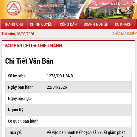
|
Vietnamese
English
TRANG CHỦ
CHÍNH QUYỀN
CÔNG DÂN
DOANH NGHIỆP
DU KHÁCH
Thứ năm, 06/08/2026
CHÀO MỪNG ĐẾN VỚI CỔNG THÔ
VĂN BẢN CHỈ ĐẠO ĐIỀU HÀNH
GIỚI THIỆU
LÃNH ĐẠO UBND TỈNH
Chi Tiết Văn Bản
TIN TỨC SỰ KIỆN
Số ký hiệu
1273/QĐ-UBND
SỞ, BAN, NGÀNH
Ngày ban hành
22/04/2026
UBND CÁC XÃ, PHƯỜNG
Ngày hiệu lực
THÔNG TIN CHỈ ĐẠO ĐIỀU HÀNH
Người Ký
HỆ THỐNG VĂN BẢN
Cơ quan ban hành
Trích yếu
Về việc ban hành Kế hoạch sản xuất giảm phát
VĂN BẢN HĐND TỈNH