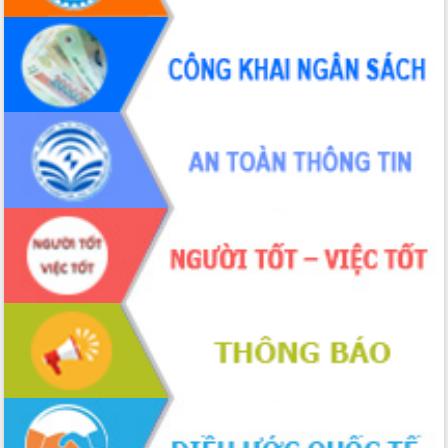
Định vị cà phê Việt Nam như một “di
sản sống” trong dòng chảy toàn cầu
Xây dựng nông thôn mới: Nâng cao đời
sống người dân từ những mô hình thiết
thực
Quyết liệt tháo gỡ vướng mắc, đẩy
nhanh tiến độ các dự án trọng điểm
trong Khu kinh tế Nam Phú Yên
Hòn Yến phát triển du lịch gắn với bảo
tồn biển
Lấy ý kiến điều chỉnh Quy hoạch tỉnh
Đắk Lắk thời kỳ 2021-2030, tầm nhìn
đến năm 2050
Phát động chiến dịch 30 ngày đêm
giải phóng mặt bằng Tuyến đường bộ
ven biển
Đắk Lắk nỗ lực thúc đẩy tăng trưởng
kinh tế từ 10% trở lên trong Quý
II/2026
Đắk Lắk ký kết thỏa thuận hợp tác về