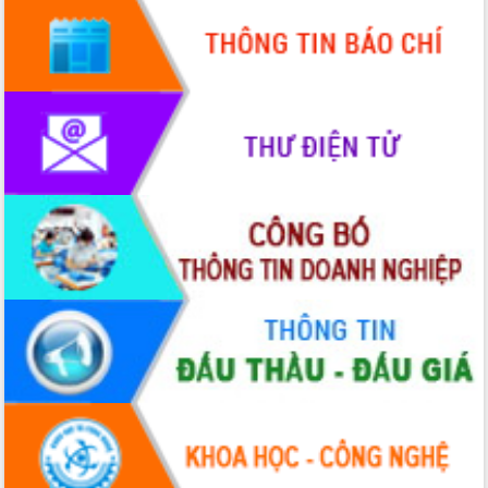
mới
UBND tỉnh họp báo định kỳ tháng 4
năm 2026
Hội thảo khoa học “Giải pháp thúc đẩy
phát triển nền kinh tế xanh tại tỉnh
Đắk Lắk”
Tăng cường giám sát, đôn đốc thực
hiện nhiệm vụ quản lý tài sản công
hàng tuần
Tháo gỡ những vướng mắc, đẩy mạnh
công tác cải cách thủ tục hành chính
tại Trung tâm Phục vụ hành chính
công tỉnh
Đắk Lắk: Tôn vinh 46 giải pháp tại Hội
thi Sáng tạo Kỹ thuật 2024 - 2025
Đắk Lắk rà soát, điều chỉnh Đề án 190
về phát triển nuôi trồng thủy sản
Phó Chủ tịch UBND tỉnh Đắk Lắk
Trương Công Thái kiểm tra thực địa
Dự án cao tốc Khánh Hòa - Buôn Ma
Thuột