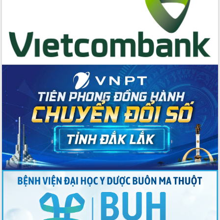
Chương trình “Gặp gỡ hữu nghị –
Friendship Meeting New Year 2026”
Bầu cử Quốc hội và HĐND: Cử tri Đắk
Lắk gửi gắm niềm tin, kỳ vọng vào lá
phiếu
Đắk Lắk sẵn sàng các điều kiện cho
Ngày hội bầu cử đại biểu Quốc hội
khóa XVI và HĐND các cấp nhiệm kỳ
2026-2031
Đảm bảo cuộc bầu cử đại biểu Quốc
hội và đại biểu HĐND các cấp diễn ra
an toàn, hiệu quả, đúng quy định
Thủ tướng Chính phủ Phạm Minh Chính
kiểm tra, chỉ đạo hoàn thành các dự
án cao tốc và thăm khu tái định cư tại
Đắk Lắk
Sôi nổi Hội đua ngựa truyền thống Gò
Thì Thùng mừng Xuân Bính Ngọ 2026
Lãnh đạo tỉnh dâng hương tưởng niệm
tại Đập Đồng Cam đầu Xuân Bính Ngọ