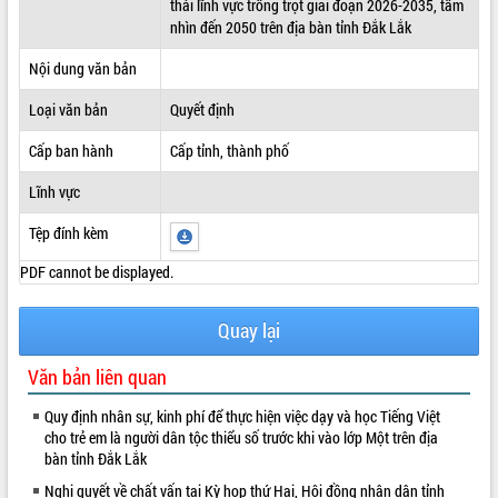
thải lĩnh vực trồng trọt giai đoạn 2026-2035, tầm
nhìn đến 2050 trên địa bàn tỉnh Đắk Lắk
ĐIỂM TIN VĂN BẢN
Nội dung văn bản
QUY HOẠCH - KẾ HOẠCH
Loại văn bản
Quyết định
Cấp ban hành
Cấp tỉnh, thành phố
Lĩnh vực
Tệp đính kèm
PDF cannot be displayed.
Quay lại
Văn bản liên quan
Quy định nhân sự, kinh phí để thực hiện việc dạy và học Tiếng Việt
cho trẻ em là người dân tộc thiểu số trước khi vào lớp Một trên địa
bàn tỉnh Đắk Lắk
Nghị quyết về chất vấn tại Kỳ họp thứ Hai, Hội đồng nhân dân tỉnh