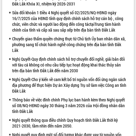
Đắk Lắk Khóa XI, nhiệm kỳ 2026-2031
VIDEO
Sửa đổi khoản 1 Điều 4 Nghị quyết số 02/2025/NQ-HĐND ngày
16/7/2025 của HĐND tỉnh quy định chính sách hỗ trợ cán bộ , công
Loading the player...
chức, viên chức và người lao động đến công táctạiTrung tâm hành
Bí thư Tỉnh ủy Lương Nguyễn Minh
chính của tỉnh và cấp xã sau sắp xếp trên địa bàn tỉnh Đắk Lắk
Triết thăm, tặng quà người có công với
Chuyển giao thẩm quyền chứng thực từ Chủ tịch Ủy ban nhân dân xã,
cách mạng
phường sang tổ chức hành nghề công chứng trên địa bàn tỉnh Đắk
Rà soát, hoàn thiện hệ thống thiết chế
Lắk
văn hóa, thể thao đáp ứng yêu cầu
Nghị Quyết-Quy định chính sách hỗ trợ chuyển đổi nghề, giải bản đối
phát triển mới
với tàu cá không có nhu cầu tiếp tục hoạt động khai thác thủy sản
Thường trực HĐND tỉnh Đắk Lắk gặp
trên địa bàn tỉnh Đắk Lắk đến năm 2030
mặt Đoàn chuyên gia y tế TP. Hồ Chí
ALBUM ẢNH
Nghị Quyết-Cho ý kiến về cam kết bố trí nguồn vốn đối ứng ngân sách
Minh
địa phương để thực hiện Dự án Xây dựng Trụ sở làm việc Công an tỉnh
Lễ truy điệu và an táng hài cốt liệt sĩ
Đắk Lắk
tại Nghĩa trang Liệt sĩ xã Sơn Hòa
Thông báo về việc đính chính Phụ lục ban hành kèm theo Nghị quyết
Bàn giải pháp tháo gỡ khó khăn trong
số 08/NQ-HĐND ngày 30 tháng 3 năm 2026 của Hội đồng nhân dân
xuất khẩu sầu riêng và triển khai quy
tỉnh Đắk Lắk
định EUDR
Nghị quyết thông qua điều chỉnh Quy hoạch tỉnh Đắk Lắk thời kỳ
Thứ trưởng Bộ Nông nghiệp và Môi
2021-2030, tầm nhìn đến năm 2050.
trường Nguyễn Hoàng Hiệp khảo sát
vùng trồng và doanh nghiệp đóng gói
Nghị quyết quy định một số đối tượng khác được vay từ nguồn vốn
LIÊN KẾT WEB