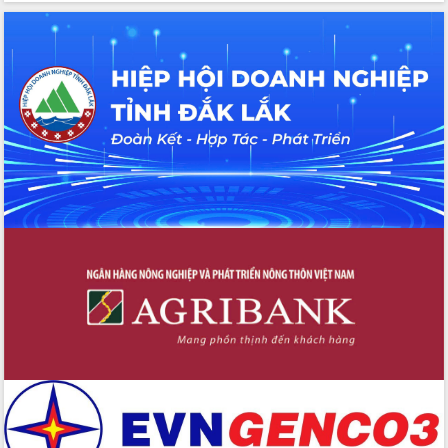
Hồ Thị Nguyên Thảo làm việc tại Trung
tâm Phục vụ hành chính công xã Ea
Phê
Xây dựng nền hành chính số đồng
hành cùng nông dân dân, doanh nghiệp
Giai đoạn 2026-2030, Đắk Lắk phấn
đấu có 77% xã đạt chuẩn nông thôn
mới
Chuyển đổi số 'mở đường' cho nông
nghiệp Đắk Lắk tăng trưởng bứt phá
Triển khai đồng bộ đo đạc, lập hồ sơ
địa chính, hoàn thiện cơ sở dữ liệu đất
đai
Ứng dụng sinh trắc học - Bước tiến
trong hành trình chuyển đổi số tại Đắk
Lắk
Đắk Lắk nâng cao hiệu quả công tác
Đảng từ Sổ tay đảng viên điện tử
Đắk Lắk đẩy mạnh nuôi biển công
nghệ, hướng tới phát triển thủy sản
bền vững