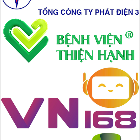
Tập huấn nâng cao năng lực triển khai
chuyển đổi số cho cán bộ, công chức
cấp xã
Đắk Lắk phát động hưởng ứng Ngày
Quyền của người tiêu dùng Việt Nam
2026
Đẩy mạnh cải cách hành chính, quyết
tâm đạt được mục tiêu tăng trưởng
hai con số trong năm 2026
Tổ chức trang trọng Lễ hội Đền thờ
Lương Văn Chánh năm 2026
Phó Bí thư Tỉnh ủy Đắk Lắk Đỗ Hữu
Huy giữ chức Bí thư Đảng ủy Ủy Ban
Nhân dân tỉnh
Bệnh án điện tử thúc đẩy chuyển đổi
số y tế tại Đắk Lắk
Chuyển đổi số thư viện: Mở rộng
không gian tri thức trong thời đại số
Đánh giá, rút kinh nghiệm công tác tổ
chức diễn tập trước ngày bầu cử