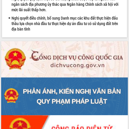
sầu riêng tại Đắk Lắk
ngân sách địa phương ủy thác qua Ngân hàng Chính sách xã hội với
mức lãi suất thấp hơn.
Trình diễn nghệ thuật chế biến các
món ăn từ sầu riêng
Nghị quyết điều chỉnh, bổ sung Danh mục các khu đất thực hiện đấu
thầu lựa chọn nhà đầu tư thực hiện dự án đầu tư có sử dụng đất trên
Đắk Lắk công bố Quy hoạch và xúc
địa bàn tỉnh
tiến đầu tư tỉnh
Ngành cá ngừ Đắk Lắk chủ động thích
ứng để giữ vững thị trường xuất khẩu
Diễn đàn Kinh tế tư nhân Việt Nam đột
phá cơ chế - Hợp tác công tư
Đề án 06 tạo bước ngoặt đột phá trong
cải cách hành chính tỉnh Đắk Lắk
Kết nối tour, đẩy mạnh chuyển đổi số
để phát triển du lịch Đắk Lắk
Khởi động Dự án Đầu tư xây dựng hạ
tầng kỹ thuật Cụm công nghiệp Tân
Tiến
Gặp mặt các cơ quan báo chí nhân Kỷ
niệm 101 năm Ngày Báo chí Cách
mạng Việt Nam
Đắk Lắk sơ kết 4 năm triển khai thực