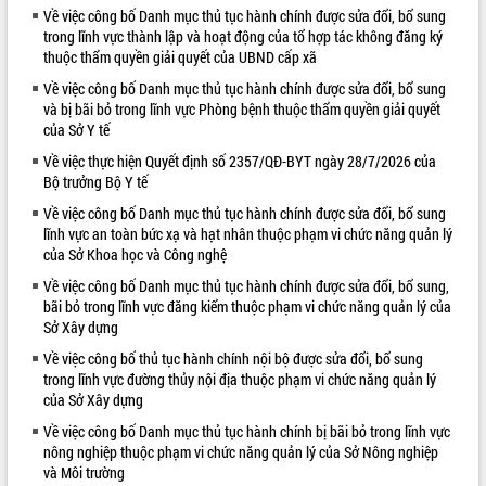
Về việc công bố Danh mục thủ tục hành chính được sửa đổi, bổ sung
VIDEO
trong lĩnh vực thành lập và hoạt động của tổ hợp tác không đăng ký
thuộc thẩm quyền giải quyết của UBND cấp xã
Không có file video nào để phát.
Về việc công bố Danh mục thủ tục hành chính được sửa đổi, bổ sung
và bị bãi bỏ trong lĩnh vực Phòng bệnh thuộc thẩm quyền giải quyết
ALBUM ẢNH
của Sở Y tế
Về việc thực hiện Quyết định số 2357/QĐ-BYT ngày 28/7/2026 của
Bộ trưởng Bộ Y tế
Về việc công bố Danh mục thủ tục hành chính được sửa đổi, bổ sung
lĩnh vực an toàn bức xạ và hạt nhân thuộc phạm vi chức năng quản lý
của Sở Khoa học và Công nghệ
Về việc công bố Danh mục thủ tục hành chính được sửa đổi, bổ sung,
bãi bỏ trong lĩnh vực đăng kiểm thuộc phạm vi chức năng quản lý của
Sở Xây dựng
LIÊN KẾT WEB
Về việc công bố thủ tục hành chính nội bộ được sửa đổi, bổ sung
trong lĩnh vực đường thủy nội địa thuộc phạm vi chức năng quản lý
của Sở Xây dựng
Về việc công bố Danh mục thủ tục hành chính bị bãi bỏ trong lĩnh vực
nông nghiệp thuộc phạm vi chức năng quản lý của Sở Nông nghiệp
và Môi trường