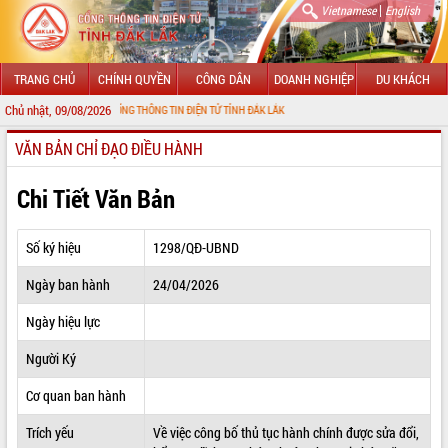
|
Vietnamese
English
TRANG CHỦ
CHÍNH QUYỀN
CÔNG DÂN
DOANH NGHIỆP
DU KHÁCH
Chủ nhật, 09/08/2026
G ĐẾN VỚI CỔNG THÔNG TIN ĐIỆN TỬ TỈNH ĐẮK LẮK
VĂN BẢN CHỈ ĐẠO ĐIỀU HÀNH
GIỚI THIỆU
LÃNH ĐẠO UBND TỈNH
Chi Tiết Văn Bản
TIN TỨC SỰ KIỆN
Số ký hiệu
1298/QĐ-UBND
SỞ, BAN, NGÀNH
Ngày ban hành
24/04/2026
UBND CÁC XÃ, PHƯỜNG
Ngày hiệu lực
THÔNG TIN CHỈ ĐẠO ĐIỀU HÀNH
Người Ký
HỆ THỐNG VĂN BẢN
Cơ quan ban hành
Trích yếu
Về việc công bố thủ tục hành chính được sửa đổi,
VĂN BẢN HĐND TỈNH