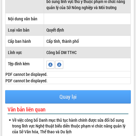
bổ sung lĩnh vực thú y thuộc phạm vi chức năng
quản lý của Sở Nông nghiệp và Môi trường
ĐIỂM TIN VĂN BẢN
Nội dung văn bản
QUY HOẠCH - KẾ HOẠCH
Loại văn bản
Quyết định
Cấp ban hành
Cấp tỉnh, thành phố
Lĩnh vực
Công bố DM TTHC
Tệp đính kèm
PDF cannot be displayed.
PDF cannot be displayed.
Quay lại
Văn bản liên quan
Về việc công bố Danh mục thủ tục hành chính được sửa đổi bổ sung
trong lĩnh vực Nghệ thuật biểu diễn thuộc phạm vi chức năng quản lý
của Sở Văn hóa, Thể thao và Du lịch