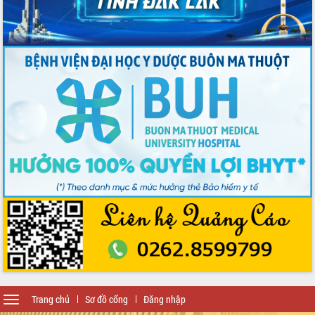
Toggle
Trang chủ
Sơ đồ cổng
Đăng nhập
navigation