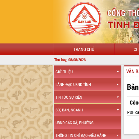
TRANG CHỦ
CH
Thứ bảy, 08/08/2026
VĂN B
GIỚI THIỆU
Bản
LÃNH ĐẠO UBND TỈNH
TIN TỨC SỰ KIỆN
Côn
SỞ, BAN, NGÀNH
PDF ca
UBND CÁC XÃ, PHƯỜNG
THÔNG TIN CHỈ ĐẠO ĐIỀU HÀNH