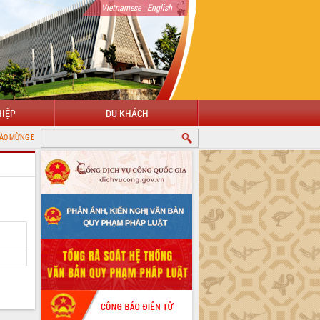
|
Vietnamese
English
IỆP
DU KHÁCH
VỚI CỔNG THÔNG TIN ĐIỆN TỬ TỈNH ĐẮK LẮK