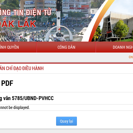
ÍNH QUYỀN
CÔNG DÂN
DOANH NGH
CHÀO MỪNG ĐẾN 
ẢN CHỈ ĐẠO ĐIỀU HÀNH
 PDF
g văn 5785/UBND-PVHCC
nnot be displayed.
Quay lại