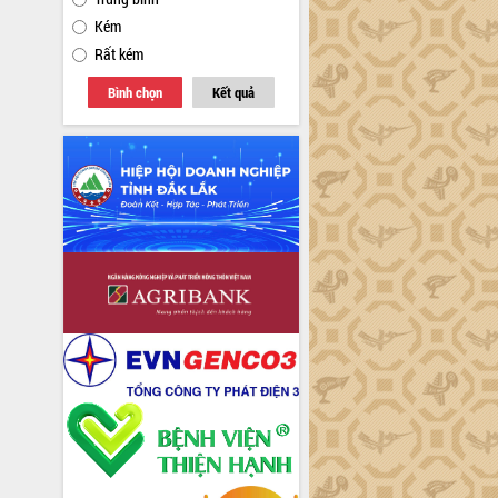
Kém
Rất kém
Bình chọn
Kết quả