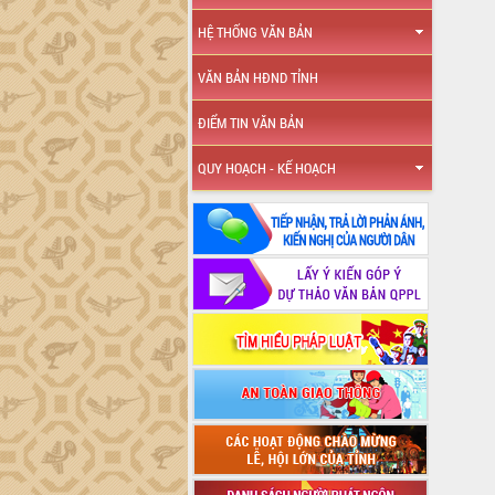
HỆ THỐNG VĂN BẢN
VĂN BẢN HĐND TỈNH
ĐIỂM TIN VĂN BẢN
QUY HOẠCH - KẾ HOẠCH