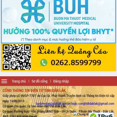
Toggle
Trang chủ
Sơ đồ cổng
Đăng nhập
navigation
CỔNG THÔNG TIN ĐIỆN TỬ TỈNH ĐẮK LẮK
Giấy phép số 99/GP-TTĐT do Cục QL Phát thanh Truyền hình và Thông tin Điện tử cấp
ngày 14/05/2010
banbientap@daklak.gov.vn hoặc congttdtdaklak@gmail.com
Cơ quan chủ quản: Ủy ban nhân dân tỉnh Đắk Lắk
Cơ quan thường trực: Văn phòng UBND tỉnh - 09 Lê Duẩn - P.Buôn Ma Thuột - Đắk Lắk.
SĐT:
0262.859.9699
Email: