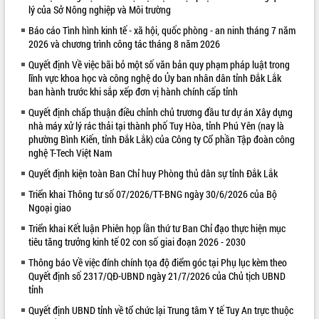
lý của Sở Nông nghiệp và Môi trường
VIDEO
Báo cáo Tình hình kinh tế - xã hội, quốc phòng - an ninh tháng 7 năm
2026 và chương trình công tác tháng 8 năm 2026
Không có file video nào để phát.
Quyết định Về việc bãi bỏ một số văn bản quy phạm pháp luật trong
ALBUM ẢNH
lĩnh vực khoa học và công nghệ do Ủy ban nhân dân tỉnh Đắk Lắk
ban hành trước khi sắp xếp đơn vị hành chính cấp tỉnh
Quyết định chấp thuận điều chỉnh chủ trương đầu tư dự án Xây dựng
nhà máy xử lý rác thải tại thành phố Tuy Hòa, tỉnh Phú Yên (nay là
phường Bình Kiến, tỉnh Đắk Lắk) của Công ty Cổ phần Tập đoàn công
nghệ T-Tech Việt Nam
Quyết định kiện toàn Ban Chỉ huy Phòng thủ dân sự tỉnh Đắk Lắk
Triển khai Thông tư số 07/2026/TT-BNG ngày 30/6/2026 của Bộ
Ngoại giao
LIÊN KẾT WEB
Triển khai Kết luận Phiên họp lần thứ tư Ban Chỉ đạo thực hiện mục
tiêu tăng trưởng kinh tế 02 con số giai đoạn 2026 - 2030
Thông báo Về việc đính chính tọa độ điểm góc tại Phụ lục kèm theo
Quyết định số 2317/QĐ-UBND ngày 21/7/2026 của Chủ tịch UBND
tỉnh
Quyết định UBND tỉnh về tổ chức lại Trung tâm Y tế Tuy An trực thuộc