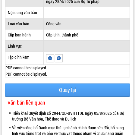
ngày 28/4/2026 của Bộ Tư pháp
ĐIỂM TIN VĂN BẢN
Nội dung văn bản
QUY HOẠCH - KẾ HOẠCH
Loại văn bản
Công văn
Cấp ban hành
Cấp tỉnh, thành phố
Lĩnh vực
Tệp đính kèm
PDF cannot be displayed.
PDF cannot be displayed.
Quay lại
Văn bản liên quan
Triển khai Quyết định số 2044/QĐ-BVHTTDL ngày 05/8/2026 của Bộ
trưởng Bộ Văn hóa, Thể thao và Du lịch
Về việc công bố Danh mục thủ tục hành chính được sửa đổi, bổ sung
lĩnh vực trồng trọt và bảo vệ thực vật thuộc phạm vi chức năng quản