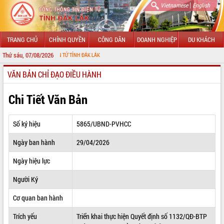
|
Vietnamese
English
TRANG CHỦ
CHÍNH QUYỀN
CÔNG DÂN
DOANH NGHIỆP
DU KHÁCH
Thứ sáu, 07/08/2026
ÔNG TIN ĐIỆN TỬ TỈNH ĐẮK LẮK
VĂN BẢN CHỈ ĐẠO ĐIỀU HÀNH
GIỚI THIỆU
LÃNH ĐẠO UBND TỈNH
Chi Tiết Văn Bản
TIN TỨC SỰ KIỆN
Số ký hiệu
5865/UBND-PVHCC
SỞ, BAN, NGÀNH
Ngày ban hành
29/04/2026
UBND CÁC XÃ, PHƯỜNG
Ngày hiệu lực
THÔNG TIN CHỈ ĐẠO ĐIỀU HÀNH
Người Ký
HỆ THỐNG VĂN BẢN
Cơ quan ban hành
Trích yếu
Triển khai thực hiện Quyết định số 1132/QĐ-BTP
VĂN BẢN HĐND TỈNH