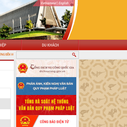
|
Vietnamese
English
IỆP
DU KHÁCH
ỔNG THÔNG TIN ĐIỆN TỬ TỈNH ĐẮK LẮK