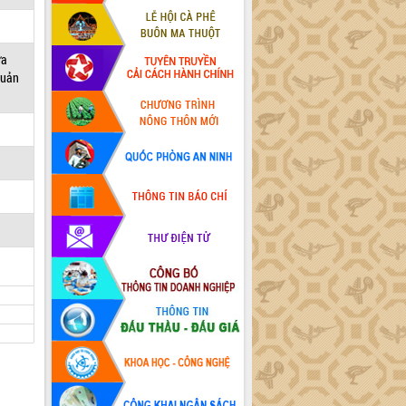
ửa
quản