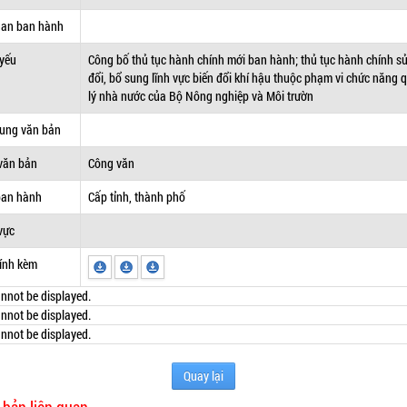
uan ban hành
 yếu
Công bố thủ tục hành chính mới ban hành; thủ tục hành chính s
đổi, bổ sung lĩnh vực biến đổi khí hậu thuộc phạm vi chức năng 
lý nhà nước của Bộ Nông nghiệp và Môi trườn
dung văn bản
văn bản
Công văn
ban hành
Cấp tỉnh, thành phố
vực
ính kèm
nnot be displayed.
nnot be displayed.
nnot be displayed.
Quay lại