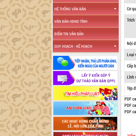
Cơ q
HỆ THỐNG VĂN BẢN
Trích
VĂN BẢN HĐND TỈNH
ĐIỂM TIN VĂN BẢN
Nội 
QUY HOẠCH - KẾ HOẠCH
Loại 
Cấp 
Lĩnh 
Tệp đ
PDF ca
PDF ca
PDF ca