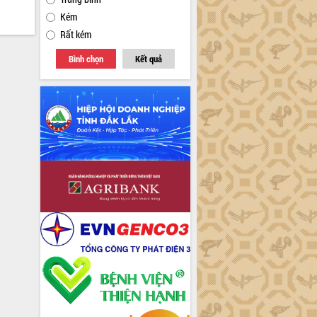
Kém
Rất kém
Bình chọn
Kết quả