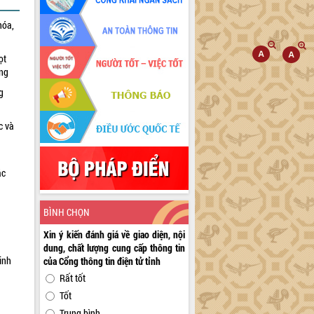
hóa,
ọt
ờng
g
c và
ác
a
BÌNH CHỌN
Xin ý kiến đánh giá về giao diện, nội
dung, chất lượng cung cấp thông tin
inh
của Cổng thông tin điện tử tỉnh
Rất tốt
Tốt
Trung bình