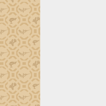
trường Nguyễn Hoàng Hiệp khảo sát
vùng trồng và doanh nghiệp đóng gói
sầu riêng tại Đắk Lắk
Trình diễn nghệ thuật chế biến các
món ăn từ sầu riêng
Đắk Lắk công bố Quy hoạch và xúc
tiến đầu tư tỉnh
Ngành cá ngừ Đắk Lắk chủ động thích
ứng để giữ vững thị trường xuất khẩu
Diễn đàn Kinh tế tư nhân Việt Nam đột
phá cơ chế - Hợp tác công tư
Đề án 06 tạo bước ngoặt đột phá trong
cải cách hành chính tỉnh Đắk Lắk
Kết nối tour, đẩy mạnh chuyển đổi số
để phát triển du lịch Đắk Lắk
Khởi động Dự án Đầu tư xây dựng hạ
tầng kỹ thuật Cụm công nghiệp Tân
Tiến
Gặp mặt các cơ quan báo chí nhân Kỷ
niệm 101 năm Ngày Báo chí Cách
mạng Việt Nam