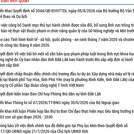
 bản liên quan
iển khai Quyết định số 2044/QĐ-BVHTTDL ngày 05/8/2026 của Bộ trưởng Bộ Văn 
ể thao và Du lịch
 việc công bố Danh mục thủ tục hành chính được sửa đổi, bổ sung lĩnh vực trồng tr
 bảo vệ thực vật thuộc phạm vi chức năng quản lý của Sở Nông nghiệp và Môi trư
o cáo Tình hình kinh tế - xã hội, quốc phòng - an ninh tháng 7 năm 2026 và chươn
ình công tác tháng 8 năm 2026
yết định Về việc bãi bỏ một số văn bản quy phạm pháp luật trong lĩnh vực khoa họ
ng nghệ do Ủy ban nhân dân tỉnh Đắk Lắk ban hành trước khi sắp xếp đơn vị hành
ính cấp tỉnh
yết định chấp thuận điều chỉnh chủ trương đầu tư dự án Xây dựng nhà máy xử lý r
ải tại thành phố Tuy Hòa, tỉnh Phú Yên (nay là phường Bình Kiến, tỉnh Đắk Lắk) củ
ng ty Cổ phần Tập đoàn công nghệ T-Tech Việt Nam
yết định kiện toàn Ban Chỉ huy Phòng thủ dân sự tỉnh Đắk Lắk
iển khai Thông tư số 07/2026/TT-BNG ngày 30/6/2026 của Bộ Ngoại giao
iển khai Kết luận Phiên họp lần thứ tư Ban Chỉ đạo thực hiện mục tiêu tăng trưởng k
 02 con số giai đoạn 2026 - 2030
ông báo Về việc đính chính tọa độ điểm góc tại Phụ lục kèm theo Quyết định số
17/QĐ-UBND ngày 21/7/2026 của Chủ tịch UBND tỉnh