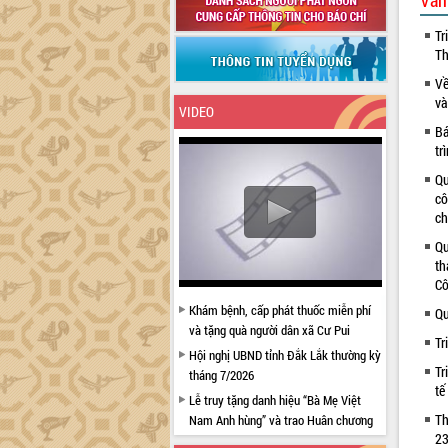
Văn
Tr
Th
Về
và
VIDEO
Bá
tr
Qu
cô
ch
Qu
th
Cô
Khám bệnh, cấp phát thuốc miễn phí
Qu
và tặng quà người dân xã Cư Pui
Tr
Hội nghị UBND tỉnh Đắk Lắk thường kỳ
Tr
tháng 7/2026
tế
Lễ truy tặng danh hiệu “Bà Mẹ Việt
Th
Nam Anh hùng” và trao Huân chương
23
Lao động