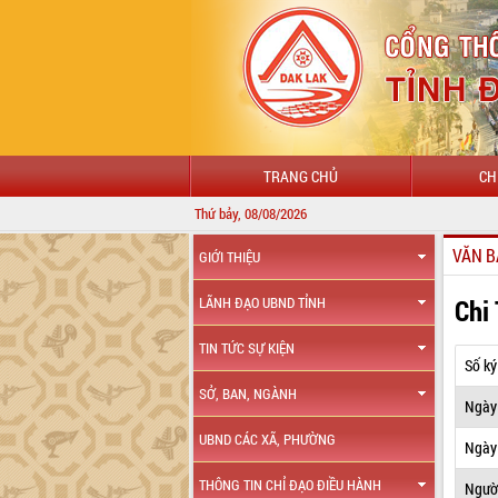
TRANG CHỦ
CH
Thứ bảy, 08/08/2026
VĂN B
GIỚI THIỆU
Chi
LÃNH ĐẠO UBND TỈNH
TIN TỨC SỰ KIỆN
Số ký
SỞ, BAN, NGÀNH
Ngày
UBND CÁC XÃ, PHƯỜNG
Ngày 
THÔNG TIN CHỈ ĐẠO ĐIỀU HÀNH
Ngườ