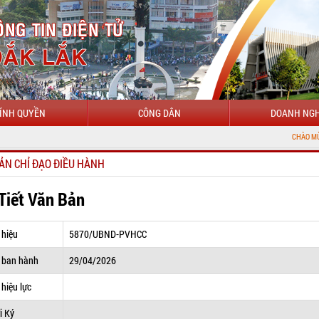
ÍNH QUYỀN
CÔNG DÂN
DOANH NGH
CHÀO MỪNG ĐẾN VỚI C
ẢN CHỈ ĐẠO ĐIỀU HÀNH
 Tiết Văn Bản
 hiệu
5870/UBND-PVHCC
 ban hành
29/04/2026
hiệu lực
i Ký