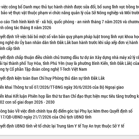
 việc công bố Danh mục thủ tục hành chính được sửa đổi, bổ sung lĩnh vực trồng tr
 bảo vệ thực vật thuộc phạm vi chức năng quản lý của Sở Nông nghiệp và Môi trư
o cáo Tình hình kinh tế - xã hội, quốc phòng - an ninh tháng 7 năm 2026 và chươn
ình công tác tháng 8 năm 2026
yết định Về việc bãi bỏ một số văn bản quy phạm pháp luật trong lĩnh vực khoa họ
ng nghệ do Ủy ban nhân dân tỉnh Đắk Lắk ban hành trước khi sắp xếp đơn vị hành
ính cấp tỉnh
yết định chấp thuận điều chỉnh chủ trương đầu tư dự án Xây dựng nhà máy xử lý r
ải tại thành phố Tuy Hòa, tỉnh Phú Yên (nay là phường Bình Kiến, tỉnh Đắk Lắk) củ
ng ty Cổ phần Tập đoàn công nghệ T-Tech Việt Nam
yết định kiện toàn Ban Chỉ huy Phòng thủ dân sự tỉnh Đắk Lắk
iển khai Thông tư số 07/2026/TT-BNG ngày 30/6/2026 của Bộ Ngoại giao
iển khai Kết luận Phiên họp lần thứ tư Ban Chỉ đạo thực hiện mục tiêu tăng trưởng k
 02 con số giai đoạn 2026 - 2030
ông báo Về việc đính chính tọa độ điểm góc tại Phụ lục kèm theo Quyết định số
17/QĐ-UBND ngày 21/7/2026 của Chủ tịch UBND tỉnh
yết định UBND tỉnh về tổ chức lại Trung tâm Y tế Tuy An trực thuộc Sở Y tế