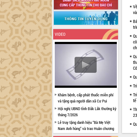
Về
và
Bá
tr
VIDEO
Qu
cô
ch
Qu
th
Cô
Qu
Tr
Tr
Khám bệnh, cấp phát thuốc miễn phí
tế
và tặng quà người dân xã Cư Pui
Hội nghị UBND tỉnh Đắk Lắk thường kỳ
Th
tháng 7/2026
23
Lễ truy tặng danh hiệu “Bà Mẹ Việt
Qu
Nam Anh hùng” và trao Huân chương
Lao động