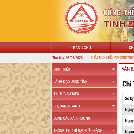
TRANG CHỦ
CH
Thứ bảy, 08/08/2026
CHÀO MỪNG ĐẾN VỚI CỔNG THÔNG TIN ĐIỆN
VĂN B
GIỚI THIỆU
Chi
LÃNH ĐẠO UBND TỈNH
TIN TỨC SỰ KIỆN
Số ký
SỞ, BAN, NGÀNH
Ngày
UBND CÁC XÃ, PHƯỜNG
Ngày 
THÔNG TIN CHỈ ĐẠO ĐIỀU HÀNH
Ngườ