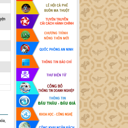
uyện
hóa,