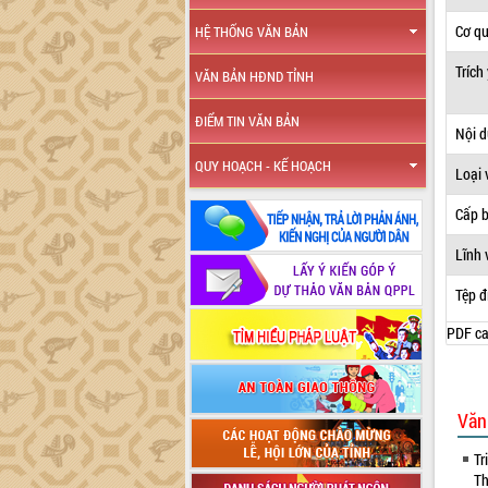
Cơ q
HỆ THỐNG VĂN BẢN
Trích
VĂN BẢN HĐND TỈNH
ĐIỂM TIN VĂN BẢN
Nội 
QUY HOẠCH - KẾ HOẠCH
Loại 
Cấp 
Lĩnh 
Tệp đ
PDF ca
Văn
Tr
Th