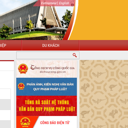
|
Vietnamese
English
IỆP
DU KHÁCH