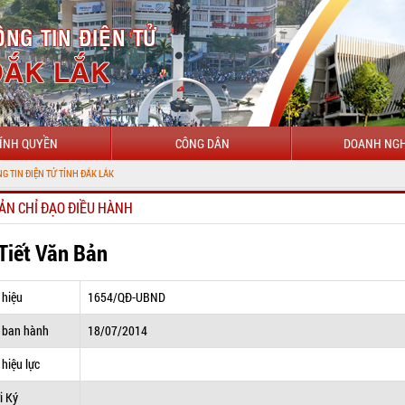
ÍNH QUYỀN
CÔNG DÂN
DOANH NGH
 TỬ TỈNH ĐẮK LẮK
ẢN CHỈ ĐẠO ĐIỀU HÀNH
 Tiết Văn Bản
 hiệu
1654/QĐ-UBND
 ban hành
18/07/2014
hiệu lực
i Ký