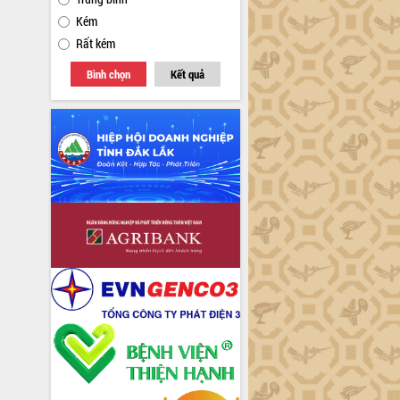
Kém
Rất kém
Bình chọn
Kết quả