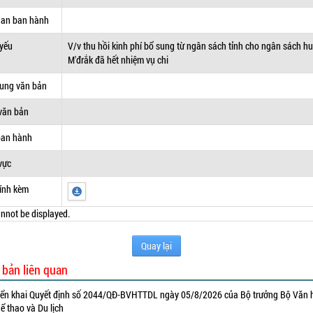
uan ban hành
 yếu
V/v thu hồi kinh phí bổ sung từ ngân sách tỉnh cho ngân sách h
M'đrắk đã hết nhiệm vụ chi
dung văn bản
văn bản
ban hành
vực
ính kèm
nnot be displayed.
Quay lại
 bản liên quan
iển khai Quyết định số 2044/QĐ-BVHTTDL ngày 05/8/2026 của Bộ trưởng Bộ Văn 
ể thao và Du lịch