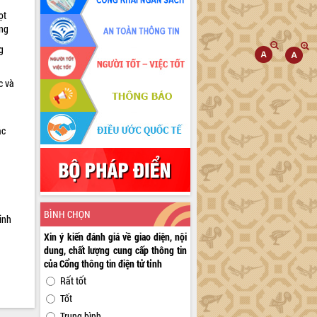
ọt
ờng
g
c và
ác
a
BÌNH CHỌN
inh
Xin ý kiến đánh giá về giao diện, nội
dung, chất lượng cung cấp thông tin
của Cổng thông tin điện tử tỉnh
Rất tốt
Tốt
Trung bình