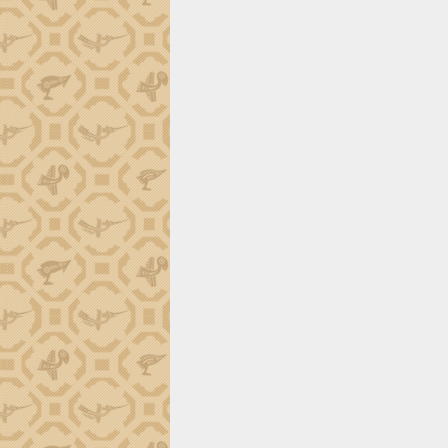
trường Nguyễn Hoàng Hiệp khảo sát
vùng trồng và doanh nghiệp đóng gói
sầu riêng tại Đắk Lắk
Trình diễn nghệ thuật chế biến các
món ăn từ sầu riêng
Đắk Lắk công bố Quy hoạch và xúc
tiến đầu tư tỉnh
Ngành cá ngừ Đắk Lắk chủ động thích
ứng để giữ vững thị trường xuất khẩu
Diễn đàn Kinh tế tư nhân Việt Nam đột
phá cơ chế - Hợp tác công tư
Đề án 06 tạo bước ngoặt đột phá trong
cải cách hành chính tỉnh Đắk Lắk
Kết nối tour, đẩy mạnh chuyển đổi số
để phát triển du lịch Đắk Lắk
Khởi động Dự án Đầu tư xây dựng hạ
tầng kỹ thuật Cụm công nghiệp Tân
Tiến
Gặp mặt các cơ quan báo chí nhân Kỷ
niệm 101 năm Ngày Báo chí Cách
mạng Việt Nam