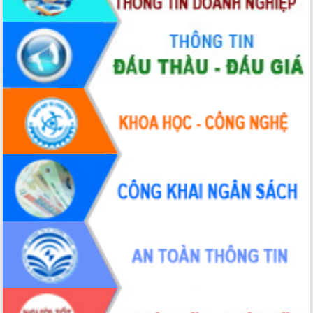
UBND tỉnh họp báo định kỳ tháng 4
năm 2026
Hội thảo khoa học “Giải pháp thúc đẩy
phát triển nền kinh tế xanh tại tỉnh
Đắk Lắk”
Tăng cường giám sát, đôn đốc thực
hiện nhiệm vụ quản lý tài sản công
hàng tuần
Tháo gỡ những vướng mắc, đẩy mạnh
công tác cải cách thủ tục hành chính
tại Trung tâm Phục vụ hành chính
công tỉnh
Đắk Lắk: Tôn vinh 46 giải pháp tại Hội
thi Sáng tạo Kỹ thuật 2024 - 2025
Đắk Lắk rà soát, điều chỉnh Đề án 190
về phát triển nuôi trồng thủy sản
Phó Chủ tịch UBND tỉnh Đắk Lắk
Trương Công Thái kiểm tra thực địa
Dự án cao tốc Khánh Hòa - Buôn Ma
Thuột