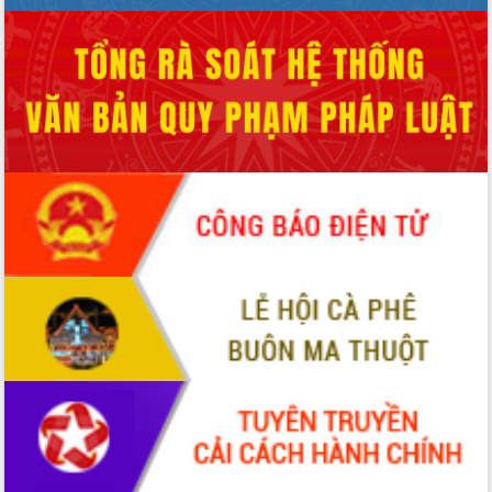
sầu riêng tại Đắk Lắk
Trình diễn nghệ thuật chế biến các
món ăn từ sầu riêng
Đắk Lắk công bố Quy hoạch và xúc
tiến đầu tư tỉnh
Ngành cá ngừ Đắk Lắk chủ động thích
ứng để giữ vững thị trường xuất khẩu
Diễn đàn Kinh tế tư nhân Việt Nam đột
phá cơ chế - Hợp tác công tư
Đề án 06 tạo bước ngoặt đột phá trong
cải cách hành chính tỉnh Đắk Lắk
Kết nối tour, đẩy mạnh chuyển đổi số
để phát triển du lịch Đắk Lắk
Khởi động Dự án Đầu tư xây dựng hạ
tầng kỹ thuật Cụm công nghiệp Tân
Tiến
Gặp mặt các cơ quan báo chí nhân Kỷ
niệm 101 năm Ngày Báo chí Cách
mạng Việt Nam
Đắk Lắk sơ kết 4 năm triển khai thực