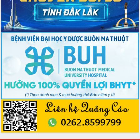
Chương trình “Gặp gỡ hữu nghị –
Friendship Meeting New Year 2026”
Bầu cử Quốc hội và HĐND: Cử tri Đắk
Lắk gửi gắm niềm tin, kỳ vọng vào lá
phiếu
Đắk Lắk sẵn sàng các điều kiện cho
Ngày hội bầu cử đại biểu Quốc hội
khóa XVI và HĐND các cấp nhiệm kỳ
2026-2031
Đảm bảo cuộc bầu cử đại biểu Quốc
hội và đại biểu HĐND các cấp diễn ra
an toàn, hiệu quả, đúng quy định
Thủ tướng Chính phủ Phạm Minh Chính
kiểm tra, chỉ đạo hoàn thành các dự
án cao tốc và thăm khu tái định cư tại
Đắk Lắk
Sôi nổi Hội đua ngựa truyền thống Gò
Thì Thùng mừng Xuân Bính Ngọ 2026
Lãnh đạo tỉnh dâng hương tưởng niệm
tại Đập Đồng Cam đầu Xuân Bính Ngọ
Ngành nông nghiệp phấn đấu tăng