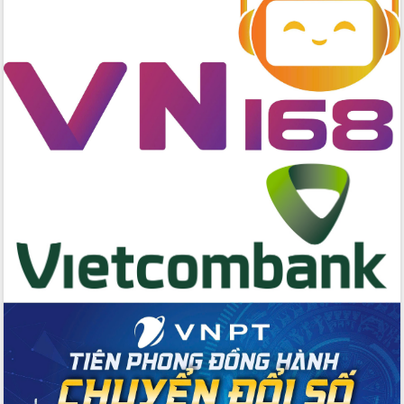
Tập huấn nâng cao năng lực triển khai
chuyển đổi số cho cán bộ, công chức
cấp xã
Đắk Lắk phát động hưởng ứng Ngày
Quyền của người tiêu dùng Việt Nam
2026
Đẩy mạnh cải cách hành chính, quyết
tâm đạt được mục tiêu tăng trưởng
hai con số trong năm 2026
Tổ chức trang trọng Lễ hội Đền thờ
Lương Văn Chánh năm 2026
Phó Bí thư Tỉnh ủy Đắk Lắk Đỗ Hữu
Huy giữ chức Bí thư Đảng ủy Ủy Ban
Nhân dân tỉnh
Bệnh án điện tử thúc đẩy chuyển đổi
số y tế tại Đắk Lắk
Chuyển đổi số thư viện: Mở rộng
không gian tri thức trong thời đại số
Đánh giá, rút kinh nghiệm công tác tổ
chức diễn tập trước ngày bầu cử