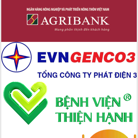
Hồ Thị Nguyên Thảo làm việc tại Trung
tâm Phục vụ hành chính công xã Ea
Phê
Xây dựng nền hành chính số đồng
hành cùng nông dân dân, doanh nghiệp
Giai đoạn 2026-2030, Đắk Lắk phấn
đấu có 77% xã đạt chuẩn nông thôn
mới
Chuyển đổi số 'mở đường' cho nông
nghiệp Đắk Lắk tăng trưởng bứt phá
Triển khai đồng bộ đo đạc, lập hồ sơ
địa chính, hoàn thiện cơ sở dữ liệu đất
đai
Ứng dụng sinh trắc học - Bước tiến
trong hành trình chuyển đổi số tại Đắk
Lắk
Đắk Lắk nâng cao hiệu quả công tác
Đảng từ Sổ tay đảng viên điện tử
Đắk Lắk đẩy mạnh nuôi biển công
nghệ, hướng tới phát triển thủy sản
bền vững