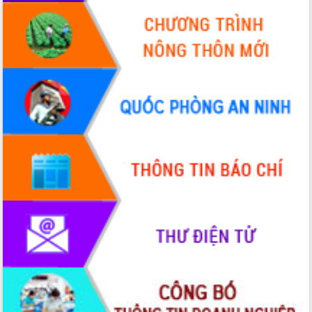
hiện Đề án 06 của Chính phủ
Họp báo thông tin về Hội nghị Công bố
Quy hoạch và Xúc tiến đầu tư tỉnh Đắk
Lắk
Khơi thông điểm nghẽn, đẩy nhanh
giải ngân vốn khắc phục thiên tai
HĐND tỉnh thông qua điều chỉnh Quy
hoạch tỉnh thời kỳ 2021-2030
Hội thảo góp ý hồ sơ điều chỉnh quy
hoạch tỉnh Đắk Lắk thời kỳ 2021-2030,
tầm nhìn đến năm 2050
Nâng cao hiệu quả hoạt động của các
doanh nghiệp nhà nước
Hội nghị triển khai kết nối mạng
truyền số liệu chuyên dùng phục vụ cơ
quan Đảng, Nhà nước
Lễ phát động chuỗi hoạt động chung
tay làm sạch môi trường
Xã Ea Kar bước chuyển mình trong
công tác cải cách hành chính mô hình
mới