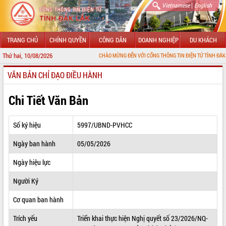
|
Vietnamese
English
TRANG CHỦ
CHÍNH QUYỀN
CÔNG DÂN
DOANH NGHIỆP
DU KHÁCH
Thứ hai, 10/08/2026
CHÀO MỪNG ĐẾN VỚI CỔNG THÔNG TIN ĐIỆN TỬ TỈNH ĐẮK LẮK
VĂN BẢN CHỈ ĐẠO ĐIỀU HÀNH
GIỚI THIỆU
LÃNH ĐẠO UBND TỈNH
Chi Tiết Văn Bản
TIN TỨC SỰ KIỆN
Số ký hiệu
5997/UBND-PVHCC
SỞ, BAN, NGÀNH
Ngày ban hành
05/05/2026
UBND CÁC XÃ, PHƯỜNG
Ngày hiệu lực
THÔNG TIN CHỈ ĐẠO ĐIỀU HÀNH
Người Ký
HỆ THỐNG VĂN BẢN
Cơ quan ban hành
Trích yếu
Triển khai thực hiện Nghị quyết số 23/2026/NQ-
VĂN BẢN HĐND TỈNH