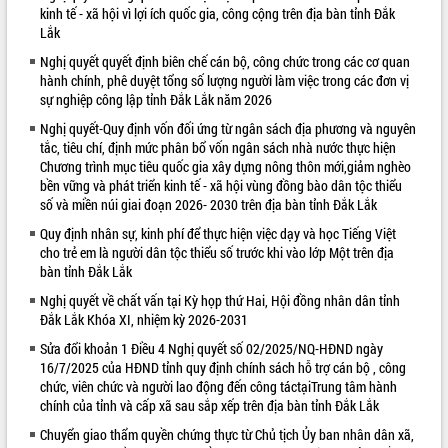
kinh tế - xã hội vì lợi ích quốc gia, công cộng trên địa bàn tỉnh Đắk
VIDEO
Lắk
Nghị quyết quyết định biên chế cán bộ, công chức trong các cơ quan
hành chính, phê duyệt tổng số lượng người làm việc trong các đơn vị
sự nghiệp công lập tỉnh Đắk Lắk năm 2026
Nghị quyết-Quy định vốn đối ứng từ ngân sách địa phương và nguyên
tắc, tiêu chí, định mức phân bổ vốn ngân sách nhà nước thực hiện
Chương trình mục tiêu quốc gia xây dựng nông thôn mới,giảm nghèo
bền vững và phát triển kinh tế - xã hội vùng đồng bào dân tộc thiểu
số và miền núi giai đoạn 2026- 2030 trên địa bàn tỉnh Đắk Lắk
Trailer Lễ hội Sầu riêng Đắk Lắk năm
Quy định nhân sự, kinh phí để thực hiện việc dạy và học Tiếng Việt
2026
cho trẻ em là người dân tộc thiểu số trước khi vào lớp Một trên địa
Khám bệnh, cấp phát thuốc miễn phí
bàn tỉnh Đắk Lắk
và tặng quà người dân xã Cư Pui
Nghị quyết về chất vấn tại Kỳ họp thứ Hai, Hội đồng nhân dân tỉnh
Hội nghị UBND tỉnh Đắk Lắk thường kỳ
Đắk Lắk Khóa XI, nhiệm kỳ 2026-2031
tháng 7/2026
Sửa đổi khoản 1 Điều 4 Nghị quyết số 02/2025/NQ-HĐND ngày
Lễ truy tặng danh hiệu “Bà Mẹ Việt
16/7/2025 của HĐND tỉnh quy định chính sách hỗ trợ cán bộ , công
ALBUM ẢNH
Nam Anh hùng” và trao Huân chương
chức, viên chức và người lao động đến công táctạiTrung tâm hành
Lao động
chính của tỉnh và cấp xã sau sắp xếp trên địa bàn tỉnh Đắk Lắk
UBND tỉnh Đắk Lắk triển khai nhiệm
Chuyển giao thẩm quyền chứng thực từ Chủ tịch Ủy ban nhân dân xã,
vụ 6 tháng cuối năm 2026