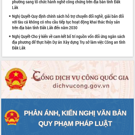
phường sang tổ chức hành nghề công chứng trên địa bàn tỉnh Đắk
Kỳ họp thứ Hai, Hội đồng nhân dân
Lắk
tỉnh khóa XI quyết nghị nhiều nội dung
Nghị Quyết-Quy định chính sách hỗ trợ chuyển đổi nghề, giải bản đối
quan trọng
với tàu cá không có nhu cầu tiếp tục hoạt động khai thác thủy sản
Bí thư Tỉnh ủy Lương Nguyễn Minh
trên địa bàn tỉnh Đắk Lắk đến năm 2030
Triết thăm, tặng quà người có công với
Nghị Quyết-Cho ý kiến về cam kết bố trí nguồn vốn đối ứng ngân sách
cách mạng
LIÊN KẾT WEB
địa phương để thực hiện Dự án Xây dựng Trụ sở làm việc Công an tỉnh
Rà soát, hoàn thiện hệ thống thiết chế
Đắk Lắk
văn hóa, thể thao đáp ứng yêu cầu
phát triển mới
Thường trực HĐND tỉnh Đắk Lắk gặp
mặt Đoàn chuyên gia y tế TP. Hồ Chí
Minh
Lễ truy điệu và an táng hài cốt liệt sĩ
tại Nghĩa trang Liệt sĩ xã Sơn Hòa
Bàn giải pháp tháo gỡ khó khăn trong
xuất khẩu sầu riêng và triển khai quy
định EUDR
Thứ trưởng Bộ Nông nghiệp và Môi
trường Nguyễn Hoàng Hiệp khảo sát
vùng trồng và doanh nghiệp đóng gói