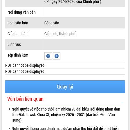
CP ngày 29/4/2026 của Chính phủ (
ĐIỂM TIN VĂN BẢN
Nội dung văn bản
QUY HOẠCH - KẾ HOẠCH
Loại văn bản
Công văn
Cấp ban hành
Cấp tỉnh, thành phố
Lĩnh vực
Tệp đính kèm
PDF cannot be displayed.
PDF cannot be displayed.
Quay lại
Văn bản liên quan
Nghị quyết về việc cho thôi làm nhiệm vụ đại biểu Hội đồng nhân dân
tỉnh Đắk Lawsk Khóa XI, nhiệm kỳ 2026 - 2031 (đại biểu Đinh Văn
Hưng)
Nghị quyết thông qua danh mục dự án phải thu hồi đất để phát triển