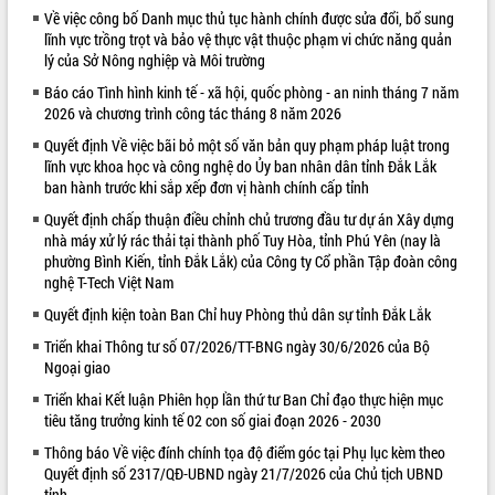
Về việc công bố Danh mục thủ tục hành chính được sửa đổi, bổ sung
VIDEO
lĩnh vực trồng trọt và bảo vệ thực vật thuộc phạm vi chức năng quản
lý của Sở Nông nghiệp và Môi trường
Loading the player...
Báo cáo Tình hình kinh tế - xã hội, quốc phòng - an ninh tháng 7 năm
Khám bệnh, cấp phát thuốc miễn phí
2026 và chương trình công tác tháng 8 năm 2026
và tặng quà người dân xã Cư Pui
Quyết định Về việc bãi bỏ một số văn bản quy phạm pháp luật trong
Hội nghị UBND tỉnh Đắk Lắk thường kỳ
lĩnh vực khoa học và công nghệ do Ủy ban nhân dân tỉnh Đắk Lắk
tháng 7/2026
ban hành trước khi sắp xếp đơn vị hành chính cấp tỉnh
Lễ truy tặng danh hiệu “Bà Mẹ Việt
Quyết định chấp thuận điều chỉnh chủ trương đầu tư dự án Xây dựng
Nam Anh hùng” và trao Huân chương
nhà máy xử lý rác thải tại thành phố Tuy Hòa, tỉnh Phú Yên (nay là
Lao động
phường Bình Kiến, tỉnh Đắk Lắk) của Công ty Cổ phần Tập đoàn công
ALBUM ẢNH
UBND tỉnh Đắk Lắk triển khai nhiệm
nghệ T-Tech Việt Nam
vụ 6 tháng cuối năm 2026
Quyết định kiện toàn Ban Chỉ huy Phòng thủ dân sự tỉnh Đắk Lắk
Kỳ họp thứ Hai, Hội đồng nhân dân
Triển khai Thông tư số 07/2026/TT-BNG ngày 30/6/2026 của Bộ
tỉnh khóa XI quyết nghị nhiều nội dung
Ngoại giao
quan trọng
Bí thư Tỉnh ủy Lương Nguyễn Minh
Triển khai Kết luận Phiên họp lần thứ tư Ban Chỉ đạo thực hiện mục
tiêu tăng trưởng kinh tế 02 con số giai đoạn 2026 - 2030
Triết thăm, tặng quà người có công với
cách mạng
Thông báo Về việc đính chính tọa độ điểm góc tại Phụ lục kèm theo
Rà soát, hoàn thiện hệ thống thiết chế
Quyết định số 2317/QĐ-UBND ngày 21/7/2026 của Chủ tịch UBND
văn hóa, thể thao đáp ứng yêu cầu
tỉnh