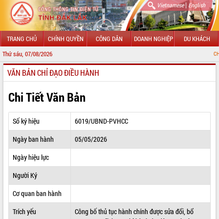
|
Vietnamese
English
TRANG CHỦ
CHÍNH QUYỀN
CÔNG DÂN
DOANH NGHIỆP
DU KHÁCH
Thứ sáu, 07/08/2026
CHÀO MỪ
VĂN BẢN CHỈ ĐẠO ĐIỀU HÀNH
GIỚI THIỆU
LÃNH ĐẠO UBND TỈNH
Chi Tiết Văn Bản
TIN TỨC SỰ KIỆN
Số ký hiệu
6019/UBND-PVHCC
SỞ, BAN, NGÀNH
Ngày ban hành
05/05/2026
UBND CÁC XÃ, PHƯỜNG
Ngày hiệu lực
THÔNG TIN CHỈ ĐẠO ĐIỀU HÀNH
Người Ký
HỆ THỐNG VĂN BẢN
Cơ quan ban hành
Trích yếu
Công bố thủ tục hành chính được sửa đổi, bổ
VĂN BẢN HĐND TỈNH