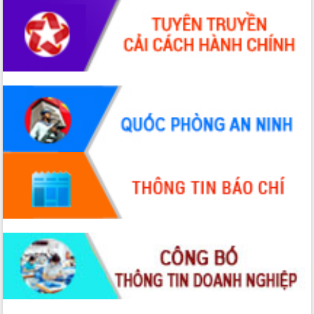
phá cơ chế - Hợp tác công tư
Đề án 06 tạo bước ngoặt đột phá trong
cải cách hành chính tỉnh Đắk Lắk
Kết nối tour, đẩy mạnh chuyển đổi số
để phát triển du lịch Đắk Lắk
Khởi động Dự án Đầu tư xây dựng hạ
tầng kỹ thuật Cụm công nghiệp Tân
Tiến
Gặp mặt các cơ quan báo chí nhân Kỷ
niệm 101 năm Ngày Báo chí Cách
mạng Việt Nam
Đắk Lắk sơ kết 4 năm triển khai thực
hiện Đề án 06 của Chính phủ
Họp báo thông tin về Hội nghị Công bố
Quy hoạch và Xúc tiến đầu tư tỉnh Đắk
Lắk
Khơi thông điểm nghẽn, đẩy nhanh
giải ngân vốn khắc phục thiên tai
HĐND tỉnh thông qua điều chỉnh Quy
hoạch tỉnh thời kỳ 2021-2030