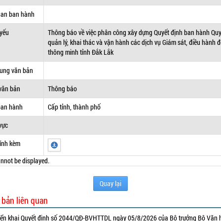
uan ban hành
 yếu
Thông báo về việc phân công xây dựng Quyết định ban hành Qu
quản lý, khai thác và vận hành các dịch vụ Giám sát, điều hành đ
thông minh tỉnh Đắk Lắk
dung văn bản
văn bản
Thông báo
ban hành
Cấp tỉnh, thành phố
vực
ính kèm
nnot be displayed.
Quay lại
 bản liên quan
iển khai Quyết định số 2044/QĐ-BVHTTDL ngày 05/8/2026 của Bộ trưởng Bộ Văn 