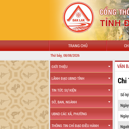
TRANG CHỦ
CH
Thứ bảy, 08/08/2026
VĂN B
GIỚI THIỆU
Chi
LÃNH ĐẠO UBND TỈNH
TIN TỨC SỰ KIỆN
Số ký
SỞ, BAN, NGÀNH
Ngày
UBND CÁC XÃ, PHƯỜNG
Ngày 
THÔNG TIN CHỈ ĐẠO ĐIỀU HÀNH
Ngườ