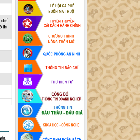
y chế
ô thị
hóa,