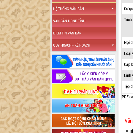
Cơ q
HỆ THỐNG VĂN BẢN
Trích
VĂN BẢN HĐND TỈNH
ĐIỂM TIN VĂN BẢN
Nội 
QUY HOẠCH - KẾ HOẠCH
Loại 
Cấp 
Lĩnh 
Tệp đ
PDF ca
Văn
Tr