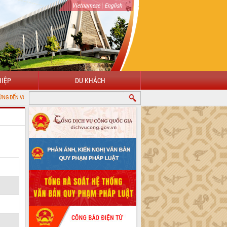
|
Vietnamese
English
IỆP
DU KHÁCH
ỔNG THÔNG TIN ĐIỆN TỬ TỈNH ĐẮK LẮK