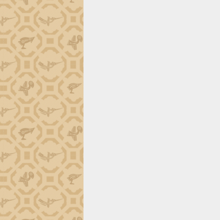
trường Nguyễn Hoàng Hiệp khảo sát
vùng trồng và doanh nghiệp đóng gói
sầu riêng tại Đắk Lắk
Trình diễn nghệ thuật chế biến các
món ăn từ sầu riêng
Đắk Lắk công bố Quy hoạch và xúc
tiến đầu tư tỉnh
Ngành cá ngừ Đắk Lắk chủ động thích
ứng để giữ vững thị trường xuất khẩu
Diễn đàn Kinh tế tư nhân Việt Nam đột
phá cơ chế - Hợp tác công tư
Đề án 06 tạo bước ngoặt đột phá trong
cải cách hành chính tỉnh Đắk Lắk
Kết nối tour, đẩy mạnh chuyển đổi số
để phát triển du lịch Đắk Lắk
Khởi động Dự án Đầu tư xây dựng hạ
tầng kỹ thuật Cụm công nghiệp Tân
Tiến
Gặp mặt các cơ quan báo chí nhân Kỷ
niệm 101 năm Ngày Báo chí Cách
mạng Việt Nam