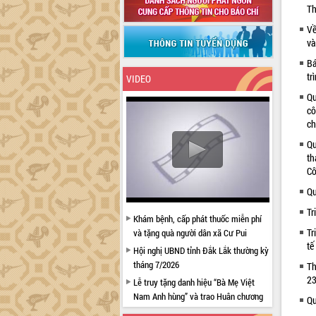
Th
Về
và
Bá
tr
VIDEO
Qu
cô
ch
Qu
th
Cô
Qu
Tr
Khám bệnh, cấp phát thuốc miễn phí
Tr
và tặng quà người dân xã Cư Pui
tế
Hội nghị UBND tỉnh Đắk Lắk thường kỳ
tháng 7/2026
Th
23
Lễ truy tặng danh hiệu “Bà Mẹ Việt
Nam Anh hùng” và trao Huân chương
Qu
Lao động