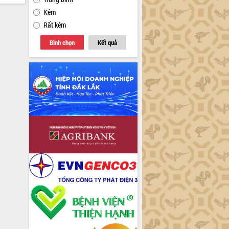
Kém
Rất kém
Bình chọn
Kết quả