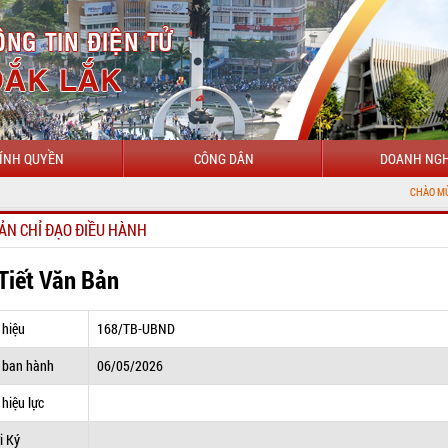
ÍNH QUYỀN
CÔNG DÂN
DOANH NGH
CHÀO MỪNG ĐẾN VỚI C
ẢN CHỈ ĐẠO ĐIỀU HÀNH
 Tiết Văn Bản
 hiệu
168/TB-UBND
 ban hành
06/05/2026
hiệu lực
i Ký