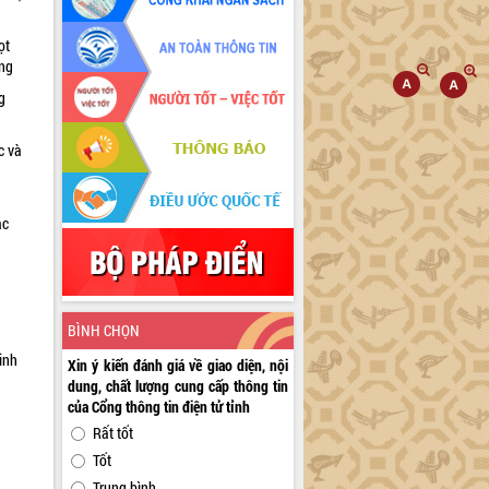
ọt
ờng
g
c và
ác
a
BÌNH CHỌN
inh
Xin ý kiến đánh giá về giao diện, nội
dung, chất lượng cung cấp thông tin
của Cổng thông tin điện tử tỉnh
Rất tốt
Tốt
Trung bình