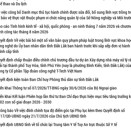
ể thao và Du lịch
 việc công bố Danh mục thủ tục hành chính được sửa đổi, bổ sung lĩnh vực trồng tr
 bảo vệ thực vật thuộc phạm vi chức năng quản lý của Sở Nông nghiệp và Môi trư
o cáo Tình hình kinh tế - xã hội, quốc phòng - an ninh tháng 7 năm 2026 và chươn
ình công tác tháng 8 năm 2026
yết định Về việc bãi bỏ một số văn bản quy phạm pháp luật trong lĩnh vực khoa họ
ng nghệ do Ủy ban nhân dân tỉnh Đắk Lắk ban hành trước khi sắp xếp đơn vị hành
ính cấp tỉnh
yết định chấp thuận điều chỉnh chủ trương đầu tư dự án Xây dựng nhà máy xử lý r
ải tại thành phố Tuy Hòa, tỉnh Phú Yên (nay là phường Bình Kiến, tỉnh Đắk Lắk) củ
ng ty Cổ phần Tập đoàn công nghệ T-Tech Việt Nam
yết định kiện toàn Ban Chỉ huy Phòng thủ dân sự tỉnh Đắk Lắk
iển khai Thông tư số 07/2026/TT-BNG ngày 30/6/2026 của Bộ Ngoại giao
iển khai Kết luận Phiên họp lần thứ tư Ban Chỉ đạo thực hiện mục tiêu tăng trưởng k
 02 con số giai đoạn 2026 - 2030
ông báo Về việc đính chính tọa độ điểm góc tại Phụ lục kèm theo Quyết định số
17/QĐ-UBND ngày 21/7/2026 của Chủ tịch UBND tỉnh
yết định UBND tỉnh về tổ chức lại Trung tâm Y tế Tuy An trực thuộc Sở Y tế