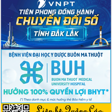
du khách thông qua Hệ thống cơ sở dữ
liệu và Bản đồ số
Tập huấn ứng dụng trí tuệ nhân tạo (AI)
trong thương mại điện tử năm 2026
Đoàn đại biểu Quốc hội tỉnh Đắk Lắk
trao đổi thông tin trước Kỳ họp thứ
nhất, Quốc hội khóa XVI
Quyết liệt cải cách hành chính, khơi
thông nguồn lực phát triển
Nâng cao hiệu lực, hiệu quả HĐND
tỉnh thông qua hiện đại hóa hành chính
Xã Ea Phê gắn cải cách hành chính với
chuyển đổi số
Phó Chủ tịch Thường trực UBND tỉnh
Hồ Thị Nguyên Thảo làm việc tại Trung
tâm Phục vụ hành chính công xã Ea
Phê
Xây dựng nền hành chính số đồng
hành cùng nông dân dân, doanh nghiệp
Giai đoạn 2026-2030, Đắk Lắk phấn
đấu có 77% xã đạt chuẩn nông thôn