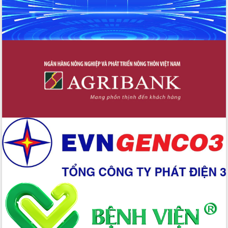
hiện nhiệm vụ quản lý tài sản công
hàng tuần
Tháo gỡ những vướng mắc, đẩy mạnh
công tác cải cách thủ tục hành chính
tại Trung tâm Phục vụ hành chính
công tỉnh
Đắk Lắk: Tôn vinh 46 giải pháp tại Hội
thi Sáng tạo Kỹ thuật 2024 - 2025
Đắk Lắk rà soát, điều chỉnh Đề án 190
về phát triển nuôi trồng thủy sản
Phó Chủ tịch UBND tỉnh Đắk Lắk
Trương Công Thái kiểm tra thực địa
Dự án cao tốc Khánh Hòa - Buôn Ma
Thuột
Định vị cà phê Việt Nam như một “di
sản sống” trong dòng chảy toàn cầu
Xây dựng nông thôn mới: Nâng cao đời
sống người dân từ những mô hình thiết
thực
Quyết liệt tháo gỡ vướng mắc, đẩy