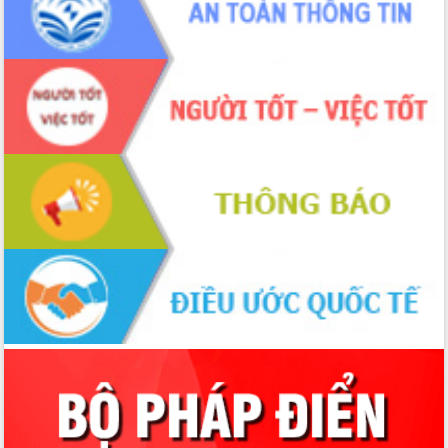
ứng để giữ vững thị trường xuất khẩu
Diễn đàn Kinh tế tư nhân Việt Nam đột
phá cơ chế - Hợp tác công tư
Đề án 06 tạo bước ngoặt đột phá trong
cải cách hành chính tỉnh Đắk Lắk
Kết nối tour, đẩy mạnh chuyển đổi số
để phát triển du lịch Đắk Lắk
Khởi động Dự án Đầu tư xây dựng hạ
tầng kỹ thuật Cụm công nghiệp Tân
Tiến
Gặp mặt các cơ quan báo chí nhân Kỷ
niệm 101 năm Ngày Báo chí Cách
mạng Việt Nam
Đắk Lắk sơ kết 4 năm triển khai thực
hiện Đề án 06 của Chính phủ
Họp báo thông tin về Hội nghị Công bố
Quy hoạch và Xúc tiến đầu tư tỉnh Đắk
Lắk
Khơi thông điểm nghẽn, đẩy nhanh
giải ngân vốn khắc phục thiên tai