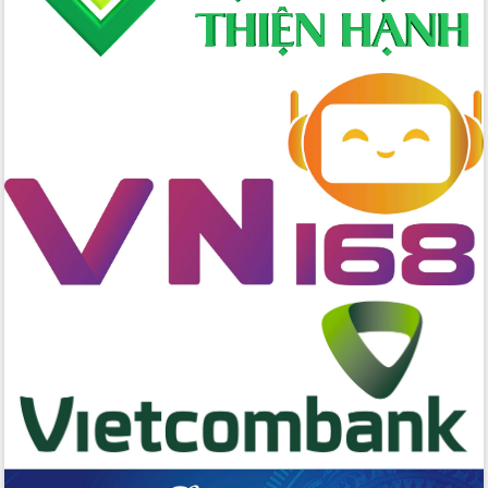
nhanh tiến độ các dự án trọng điểm
trong Khu kinh tế Nam Phú Yên
Hòn Yến phát triển du lịch gắn với bảo
tồn biển
Lấy ý kiến điều chỉnh Quy hoạch tỉnh
Đắk Lắk thời kỳ 2021-2030, tầm nhìn
đến năm 2050
Phát động chiến dịch 30 ngày đêm
giải phóng mặt bằng Tuyến đường bộ
ven biển
Đắk Lắk nỗ lực thúc đẩy tăng trưởng
kinh tế từ 10% trở lên trong Quý
II/2026
Đắk Lắk ký kết thỏa thuận hợp tác về
chuyển đổi số giai đoạn 2026 – 2030
với Tập đoàn Bưu chính Viễn thông
Việt Nam
Thứ trưởng Bộ Y tế làm việc với tỉnh
Đắk Lắk về phát triển nhân lực y tế
cho trạm y tế cấp xã
Du lịch Đắk Lắk nâng tầm trải nghiệm