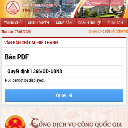
|
Vietnamese
English
TRANG CHỦ
CHÍNH QUYỀN
CÔNG DÂN
DOANH NGHIỆP
DU KHÁCH
Thứ sáu, 07/08/2026
CHÀO MỪNG ĐẾN VỚI CỔNG THÔNG TIN ĐIỆN 
VĂN BẢN CHỈ ĐẠO ĐIỀU HÀNH
GIỚI THIỆU
LÃNH ĐẠO UBND TỈNH
Bản PDF
TIN TỨC SỰ KIỆN
Quyết định 1366/QĐ-UBND
SỞ, BAN, NGÀNH
PDF cannot be displayed.
UBND CÁC XÃ, PHƯỜNG
Quay lại
THÔNG TIN CHỈ ĐẠO ĐIỀU HÀNH
HỆ THỐNG VĂN BẢN
VĂN BẢN HĐND TỈNH