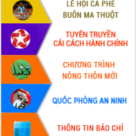
VIDEO
Không có file video nào để phát.
ALBUM ẢNH
LIÊN KẾT WEB