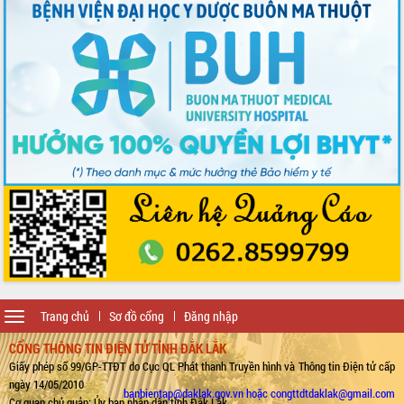
Toggle
Trang chủ
Sơ đồ cổng
Đăng nhập
navigation
CỔNG THÔNG TIN ĐIỆN TỬ TỈNH ĐẮK LẮK
Giấy phép số 99/GP-TTĐT do Cục QL Phát thanh Truyền hình và Thông tin Điện tử cấp
ngày 14/05/2010
banbientap@daklak.gov.vn hoặc congttdtdaklak@gmail.com
Cơ quan chủ quản: Ủy ban nhân dân tỉnh Đắk Lắk