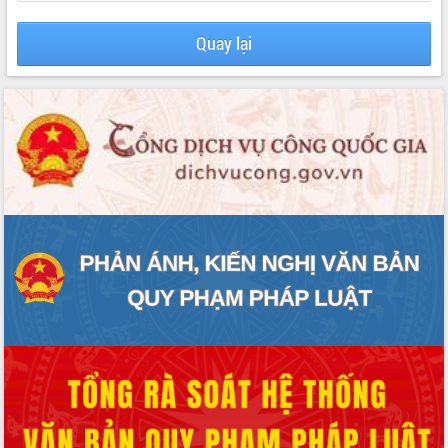
VIDEO
Quay lại
Không có file video nào để phát.
ALBUM ẢNH
LIÊN KẾT WEB