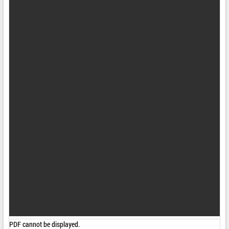
ĐIỂM TIN VĂN BẢN
QUY HOẠCH - KẾ HOẠCH
PDF cannot be displayed.