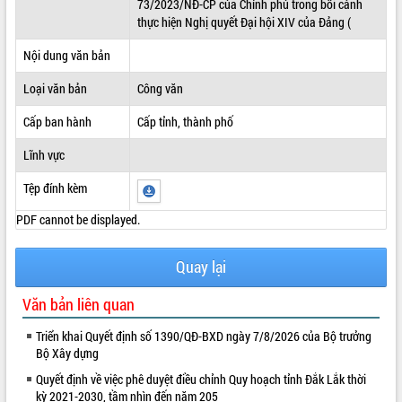
73/2023/NĐ-CP của Chính phủ trong bối cảnh
thực hiện Nghị quyết Đại hội XIV của Đảng (
ĐIỂM TIN VĂN BẢN
Nội dung văn bản
QUY HOẠCH - KẾ HOẠCH
Loại văn bản
Công văn
Cấp ban hành
Cấp tỉnh, thành phố
Lĩnh vực
Tệp đính kèm
PDF cannot be displayed.
Quay lại
Văn bản liên quan
Triển khai Quyết định số 1390/QĐ-BXD ngày 7/8/2026 của Bộ trưởng
Bộ Xây dựng
Quyết định về việc phê duyệt điều chỉnh Quy hoạch tỉnh Đắk Lắk thời
kỳ 2021-2030, tầm nhìn đến năm 205