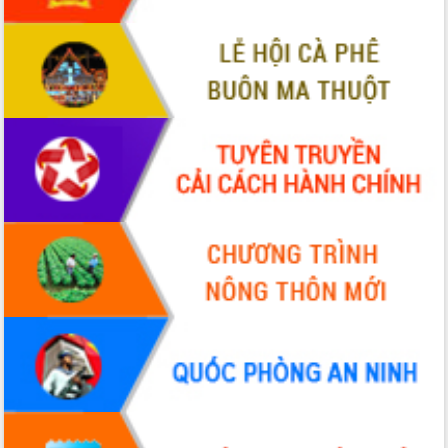
ứng để giữ vững thị trường xuất khẩu
Diễn đàn Kinh tế tư nhân Việt Nam đột
phá cơ chế - Hợp tác công tư
Đề án 06 tạo bước ngoặt đột phá trong
cải cách hành chính tỉnh Đắk Lắk
Kết nối tour, đẩy mạnh chuyển đổi số
để phát triển du lịch Đắk Lắk
Khởi động Dự án Đầu tư xây dựng hạ
tầng kỹ thuật Cụm công nghiệp Tân
Tiến
Gặp mặt các cơ quan báo chí nhân Kỷ
niệm 101 năm Ngày Báo chí Cách
mạng Việt Nam
Đắk Lắk sơ kết 4 năm triển khai thực
hiện Đề án 06 của Chính phủ
Họp báo thông tin về Hội nghị Công bố
Quy hoạch và Xúc tiến đầu tư tỉnh Đắk
Lắk
Khơi thông điểm nghẽn, đẩy nhanh
giải ngân vốn khắc phục thiên tai