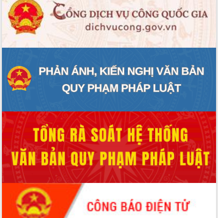
Rà soát, hoàn thiện hệ thống thiết chế
văn hóa, thể thao đáp ứng yêu cầu
phát triển mới
Thường trực HĐND tỉnh Đắk Lắk gặp
mặt Đoàn chuyên gia y tế TP. Hồ Chí
Minh
Lễ truy điệu và an táng hài cốt liệt sĩ
tại Nghĩa trang Liệt sĩ xã Sơn Hòa
Bàn giải pháp tháo gỡ khó khăn trong
xuất khẩu sầu riêng và triển khai quy
định EUDR
Thứ trưởng Bộ Nông nghiệp và Môi
trường Nguyễn Hoàng Hiệp khảo sát
vùng trồng và doanh nghiệp đóng gói
sầu riêng tại Đắk Lắk
Trình diễn nghệ thuật chế biến các
món ăn từ sầu riêng
Đắk Lắk công bố Quy hoạch và xúc
tiến đầu tư tỉnh
Ngành cá ngừ Đắk Lắk chủ động thích