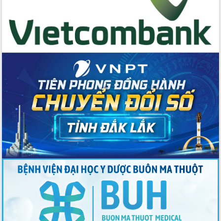
Đẩy mạnh cải cách hành chính, quyết
tâm đạt được mục tiêu tăng trưởng
hai con số trong năm 2026
Tổ chức trang trọng Lễ hội Đền thờ
Lương Văn Chánh năm 2026
Phó Bí thư Tỉnh ủy Đắk Lắk Đỗ Hữu
Huy giữ chức Bí thư Đảng ủy Ủy Ban
Nhân dân tỉnh
Bệnh án điện tử thúc đẩy chuyển đổi
số y tế tại Đắk Lắk
Chuyển đổi số thư viện: Mở rộng
không gian tri thức trong thời đại số
Đánh giá, rút kinh nghiệm công tác tổ
chức diễn tập trước ngày bầu cử
Chương trình “Gặp gỡ hữu nghị –
Friendship Meeting New Year 2026”
Bầu cử Quốc hội và HĐND: Cử tri Đắk
Lắk gửi gắm niềm tin, kỳ vọng vào lá
phiếu
Đắk Lắk sẵn sàng các điều kiện cho