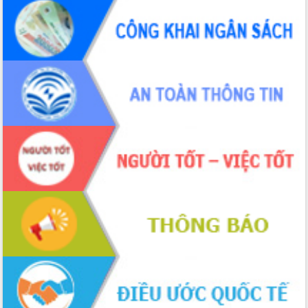
hiện nhiệm vụ quản lý tài sản công
hàng tuần
Tháo gỡ những vướng mắc, đẩy mạnh
công tác cải cách thủ tục hành chính
tại Trung tâm Phục vụ hành chính
công tỉnh
Đắk Lắk: Tôn vinh 46 giải pháp tại Hội
thi Sáng tạo Kỹ thuật 2024 - 2025
Đắk Lắk rà soát, điều chỉnh Đề án 190
về phát triển nuôi trồng thủy sản
Phó Chủ tịch UBND tỉnh Đắk Lắk
Trương Công Thái kiểm tra thực địa
Dự án cao tốc Khánh Hòa - Buôn Ma
Thuột
Định vị cà phê Việt Nam như một “di
sản sống” trong dòng chảy toàn cầu
Xây dựng nông thôn mới: Nâng cao đời
sống người dân từ những mô hình thiết
thực
Quyết liệt tháo gỡ vướng mắc, đẩy