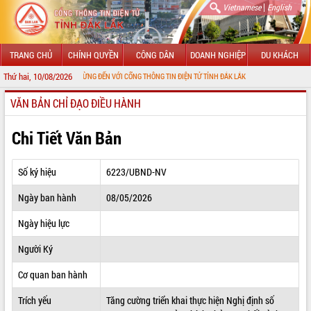
|
Vietnamese
English
TRANG CHỦ
CHÍNH QUYỀN
CÔNG DÂN
DOANH NGHIỆP
DU KHÁCH
Thứ hai, 10/08/2026
CHÀO MỪNG ĐẾN VỚI CỔNG THÔNG TIN ĐIỆN TỬ TỈNH ĐẮK LẮK
VĂN BẢN CHỈ ĐẠO ĐIỀU HÀNH
GIỚI THIỆU
LÃNH ĐẠO UBND TỈNH
Chi Tiết Văn Bản
TIN TỨC SỰ KIỆN
Số ký hiệu
6223/UBND-NV
SỞ, BAN, NGÀNH
Ngày ban hành
08/05/2026
UBND CÁC XÃ, PHƯỜNG
Ngày hiệu lực
THÔNG TIN CHỈ ĐẠO ĐIỀU HÀNH
Người Ký
HỆ THỐNG VĂN BẢN
Cơ quan ban hành
Trích yếu
Tăng cường triển khai thực hiện Nghị định số
VĂN BẢN HĐND TỈNH