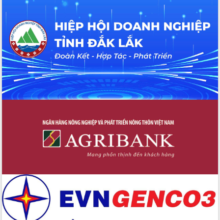
du khách thông qua Hệ thống cơ sở dữ
liệu và Bản đồ số
Tập huấn ứng dụng trí tuệ nhân tạo (AI)
trong thương mại điện tử năm 2026
Đoàn đại biểu Quốc hội tỉnh Đắk Lắk
trao đổi thông tin trước Kỳ họp thứ
nhất, Quốc hội khóa XVI
Quyết liệt cải cách hành chính, khơi
thông nguồn lực phát triển
Nâng cao hiệu lực, hiệu quả HĐND
tỉnh thông qua hiện đại hóa hành chính
Xã Ea Phê gắn cải cách hành chính với
chuyển đổi số
Phó Chủ tịch Thường trực UBND tỉnh
Hồ Thị Nguyên Thảo làm việc tại Trung
tâm Phục vụ hành chính công xã Ea
Phê
Xây dựng nền hành chính số đồng
hành cùng nông dân dân, doanh nghiệp
Giai đoạn 2026-2030, Đắk Lắk phấn