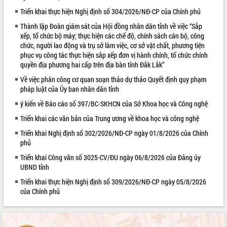
Triển khai thực hiện Nghị định số 304/2026/NĐ-CP của Chính phủ
VIDEO
Thành lập Đoàn giám sát của Hội đồng nhân dân tỉnh về việc “Sắp
Loading the player...
xếp, tổ chức bộ máy; thực hiện các chế độ, chính sách cán bộ, công
chức, người lao động và trụ sở làm việc, cơ sở vật chất, phương tiện
Trailer Lễ hội Sầu riêng Đắk Lắk năm
phục vụ công tác thực hiện sắp xếp đơn vị hành chính, tổ chức chính
2026
quyền địa phương hai cấp trên địa bàn tỉnh Đắk Lắk”
Khám bệnh, cấp phát thuốc miễn phí
Về việc phân công cơ quan soạn thảo dự thảo Quyết định quy phạm
và tặng quà người dân xã Cư Pui
pháp luật của Ủy ban nhân dân tỉnh
Hội nghị UBND tỉnh Đắk Lắk thường kỳ
ý kiến về Báo cáo số 397/BC-SKHCN của Sở Khoa học và Công nghệ
tháng 7/2026
Lễ truy tặng danh hiệu “Bà Mẹ Việt
Triển khai các văn bản của Trung ương về khoa học và công nghệ
ALBUM ẢNH
Nam Anh hùng” và trao Huân chương
Triển khai Nghị định số 302/2026/NĐ-CP ngày 01/8/2026 của Chính
Lao động
phủ
UBND tỉnh Đắk Lắk triển khai nhiệm
Triển khai Công văn số 3025-CV/ĐU ngày 06/8/2026 của Đảng ủy
vụ 6 tháng cuối năm 2026
UBND tỉnh
Kỳ họp thứ Hai, Hội đồng nhân dân
Triển khai thực hiện Nghị định số 309/2026/NĐ-CP ngày 05/8/2026
tỉnh khóa XI quyết nghị nhiều nội dung
của Chính phủ
quan trọng
Bí thư Tỉnh ủy Lương Nguyễn Minh
Triết thăm, tặng quà người có công với
cách mạng
LIÊN KẾT WEB