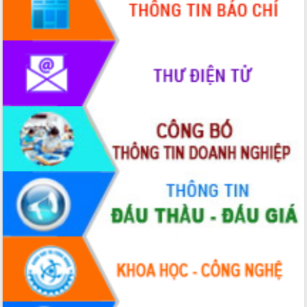
HĐND tỉnh thông qua điều chỉnh Quy
hoạch tỉnh thời kỳ 2021-2030
Hội thảo góp ý hồ sơ điều chỉnh quy
hoạch tỉnh Đắk Lắk thời kỳ 2021-2030,
tầm nhìn đến năm 2050
Nâng cao hiệu quả hoạt động của các
doanh nghiệp nhà nước
Hội nghị triển khai kết nối mạng
truyền số liệu chuyên dùng phục vụ cơ
quan Đảng, Nhà nước
Lễ phát động chuỗi hoạt động chung
tay làm sạch môi trường
Xã Ea Kar bước chuyển mình trong
công tác cải cách hành chính mô hình
mới
UBND tỉnh họp báo định kỳ tháng 4
năm 2026
Hội thảo khoa học “Giải pháp thúc đẩy
phát triển nền kinh tế xanh tại tỉnh
Đắk Lắk”
Tăng cường giám sát, đôn đốc thực