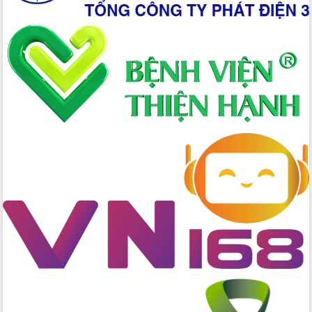
đấu có 77% xã đạt chuẩn nông thôn
mới
Chuyển đổi số 'mở đường' cho nông
nghiệp Đắk Lắk tăng trưởng bứt phá
Triển khai đồng bộ đo đạc, lập hồ sơ
địa chính, hoàn thiện cơ sở dữ liệu đất
đai
Ứng dụng sinh trắc học - Bước tiến
trong hành trình chuyển đổi số tại Đắk
Lắk
Đắk Lắk nâng cao hiệu quả công tác
Đảng từ Sổ tay đảng viên điện tử
Đắk Lắk đẩy mạnh nuôi biển công
nghệ, hướng tới phát triển thủy sản
bền vững
Tập huấn nâng cao năng lực triển khai
chuyển đổi số cho cán bộ, công chức
cấp xã
Đắk Lắk phát động hưởng ứng Ngày
Quyền của người tiêu dùng Việt Nam
2026