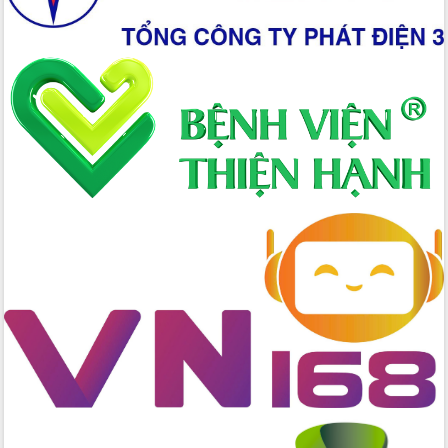
Hòn Yến phát triển du lịch gắn với bảo
tồn biển
Lấy ý kiến điều chỉnh Quy hoạch tỉnh
Đắk Lắk thời kỳ 2021-2030, tầm nhìn
đến năm 2050
Phát động chiến dịch 30 ngày đêm
giải phóng mặt bằng Tuyến đường bộ
ven biển
Đắk Lắk nỗ lực thúc đẩy tăng trưởng
kinh tế từ 10% trở lên trong Quý
II/2026
Đắk Lắk ký kết thỏa thuận hợp tác về
chuyển đổi số giai đoạn 2026 – 2030
với Tập đoàn Bưu chính Viễn thông
Việt Nam
Thứ trưởng Bộ Y tế làm việc với tỉnh
Đắk Lắk về phát triển nhân lực y tế
cho trạm y tế cấp xã
Du lịch Đắk Lắk nâng tầm trải nghiệm
du khách thông qua Hệ thống cơ sở dữ
liệu và Bản đồ số