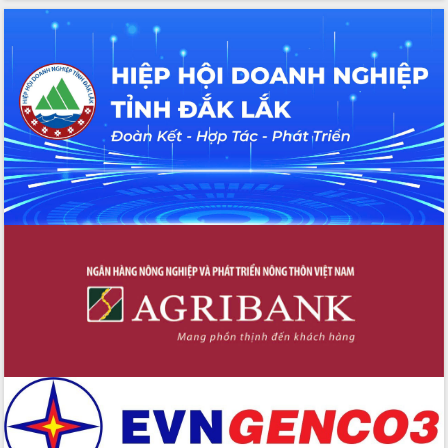
Tháo gỡ những vướng mắc, đẩy mạnh
công tác cải cách thủ tục hành chính
tại Trung tâm Phục vụ hành chính
công tỉnh
Đắk Lắk: Tôn vinh 46 giải pháp tại Hội
thi Sáng tạo Kỹ thuật 2024 - 2025
Đắk Lắk rà soát, điều chỉnh Đề án 190
về phát triển nuôi trồng thủy sản
Phó Chủ tịch UBND tỉnh Đắk Lắk
Trương Công Thái kiểm tra thực địa
Dự án cao tốc Khánh Hòa - Buôn Ma
Thuột
Định vị cà phê Việt Nam như một “di
sản sống” trong dòng chảy toàn cầu
Xây dựng nông thôn mới: Nâng cao đời
sống người dân từ những mô hình thiết
thực
Quyết liệt tháo gỡ vướng mắc, đẩy
nhanh tiến độ các dự án trọng điểm
trong Khu kinh tế Nam Phú Yên