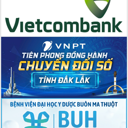
Tập huấn ứng dụng trí tuệ nhân tạo (AI)
trong thương mại điện tử năm 2026
Đoàn đại biểu Quốc hội tỉnh Đắk Lắk
trao đổi thông tin trước Kỳ họp thứ
nhất, Quốc hội khóa XVI
Quyết liệt cải cách hành chính, khơi
thông nguồn lực phát triển
Nâng cao hiệu lực, hiệu quả HĐND
tỉnh thông qua hiện đại hóa hành chính
Xã Ea Phê gắn cải cách hành chính với
chuyển đổi số
Phó Chủ tịch Thường trực UBND tỉnh
Hồ Thị Nguyên Thảo làm việc tại Trung
tâm Phục vụ hành chính công xã Ea
Phê
Xây dựng nền hành chính số đồng
hành cùng nông dân dân, doanh nghiệp
Giai đoạn 2026-2030, Đắk Lắk phấn
đấu có 77% xã đạt chuẩn nông thôn
mới