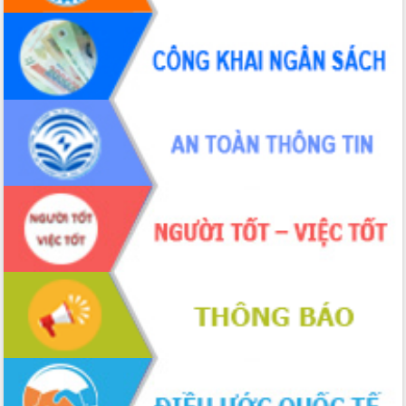
phá cơ chế - Hợp tác công tư
Đề án 06 tạo bước ngoặt đột phá trong
cải cách hành chính tỉnh Đắk Lắk
Kết nối tour, đẩy mạnh chuyển đổi số
để phát triển du lịch Đắk Lắk
Khởi động Dự án Đầu tư xây dựng hạ
tầng kỹ thuật Cụm công nghiệp Tân
Tiến
Gặp mặt các cơ quan báo chí nhân Kỷ
niệm 101 năm Ngày Báo chí Cách
mạng Việt Nam
Đắk Lắk sơ kết 4 năm triển khai thực
hiện Đề án 06 của Chính phủ
Họp báo thông tin về Hội nghị Công bố
Quy hoạch và Xúc tiến đầu tư tỉnh Đắk
Lắk
Khơi thông điểm nghẽn, đẩy nhanh
giải ngân vốn khắc phục thiên tai
HĐND tỉnh thông qua điều chỉnh Quy
hoạch tỉnh thời kỳ 2021-2030