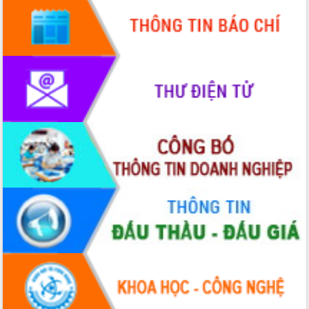
phát triển mới
Thường trực HĐND tỉnh Đắk Lắk gặp
mặt Đoàn chuyên gia y tế TP. Hồ Chí
Minh
Lễ truy điệu và an táng hài cốt liệt sĩ
tại Nghĩa trang Liệt sĩ xã Sơn Hòa
Bàn giải pháp tháo gỡ khó khăn trong
xuất khẩu sầu riêng và triển khai quy
định EUDR
Thứ trưởng Bộ Nông nghiệp và Môi
trường Nguyễn Hoàng Hiệp khảo sát
vùng trồng và doanh nghiệp đóng gói
sầu riêng tại Đắk Lắk
Trình diễn nghệ thuật chế biến các
món ăn từ sầu riêng
Đắk Lắk công bố Quy hoạch và xúc
tiến đầu tư tỉnh
Ngành cá ngừ Đắk Lắk chủ động thích
ứng để giữ vững thị trường xuất khẩu
Diễn đàn Kinh tế tư nhân Việt Nam đột