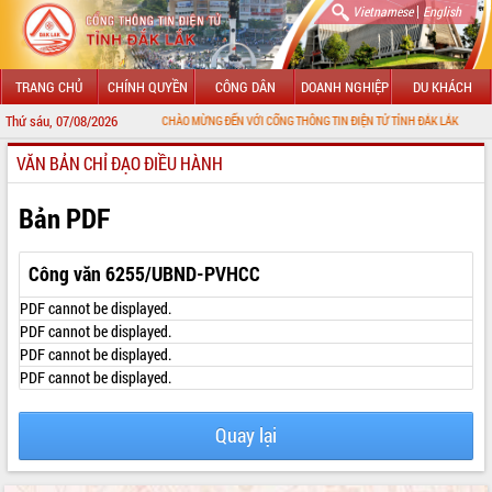
|
Vietnamese
English
TRANG CHỦ
CHÍNH QUYỀN
CÔNG DÂN
DOANH NGHIỆP
DU KHÁCH
Thứ sáu, 07/08/2026
CHÀO MỪNG ĐẾN VỚI CỔNG THÔNG TIN ĐIỆN TỬ TỈNH ĐẮK LẮK
VĂN BẢN CHỈ ĐẠO ĐIỀU HÀNH
GIỚI THIỆU
LÃNH ĐẠO UBND TỈNH
Bản PDF
TIN TỨC SỰ KIỆN
Công văn 6255/UBND-PVHCC
SỞ, BAN, NGÀNH
PDF cannot be displayed.
PDF cannot be displayed.
UBND CÁC XÃ, PHƯỜNG
PDF cannot be displayed.
PDF cannot be displayed.
THÔNG TIN CHỈ ĐẠO ĐIỀU HÀNH
HỆ THỐNG VĂN BẢN
Quay lại
VĂN BẢN HĐND TỈNH