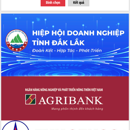
cho trạm y tế cấp xã
Bình chọn
Kết quả
Du lịch Đắk Lắk nâng tầm trải nghiệm
du khách thông qua Hệ thống cơ sở dữ
liệu và Bản đồ số
Tập huấn ứng dụng trí tuệ nhân tạo (AI)
trong thương mại điện tử năm 2026
Đoàn đại biểu Quốc hội tỉnh Đắk Lắk
trao đổi thông tin trước Kỳ họp thứ
nhất, Quốc hội khóa XVI
Quyết liệt cải cách hành chính, khơi
thông nguồn lực phát triển
Nâng cao hiệu lực, hiệu quả HĐND
tỉnh thông qua hiện đại hóa hành chính
Xã Ea Phê gắn cải cách hành chính với
chuyển đổi số
Phó Chủ tịch Thường trực UBND tỉnh
Hồ Thị Nguyên Thảo làm việc tại Trung
tâm Phục vụ hành chính công xã Ea
Phê
Xây dựng nền hành chính số đồng
hành cùng nông dân dân, doanh nghiệp