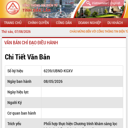
|
Vietnamese
English
TRANG CHỦ
CHÍNH QUYỀN
CÔNG DÂN
DOANH NGHIỆP
DU KHÁCH
Thứ sáu, 07/08/2026
CHÀO MỪNG ĐẾN VỚI CỔNG THÔNG TIN ĐIỆN TỬ TỈNH ĐẮK L
VĂN BẢN CHỈ ĐẠO ĐIỀU HÀNH
GIỚI THIỆU
LÃNH ĐẠO UBND TỈNH
Chi Tiết Văn Bản
TIN TỨC SỰ KIỆN
Số ký hiệu
6239/UBND-KGXV
SỞ, BAN, NGÀNH
Ngày ban hành
08/05/2026
UBND CÁC XÃ, PHƯỜNG
Ngày hiệu lực
THÔNG TIN CHỈ ĐẠO ĐIỀU HÀNH
Người Ký
HỆ THỐNG VĂN BẢN
Cơ quan ban hành
Trích yếu
Phối hợp thực hiện Chương trình khám sàng lọc
VĂN BẢN HĐND TỈNH