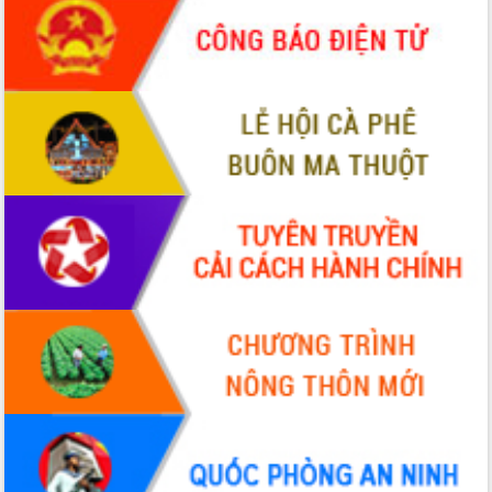
tiến đầu tư tỉnh
Ngành cá ngừ Đắk Lắk chủ động thích
ứng để giữ vững thị trường xuất khẩu
Diễn đàn Kinh tế tư nhân Việt Nam đột
phá cơ chế - Hợp tác công tư
Đề án 06 tạo bước ngoặt đột phá trong
cải cách hành chính tỉnh Đắk Lắk
Kết nối tour, đẩy mạnh chuyển đổi số
để phát triển du lịch Đắk Lắk
Khởi động Dự án Đầu tư xây dựng hạ
tầng kỹ thuật Cụm công nghiệp Tân
Tiến
Gặp mặt các cơ quan báo chí nhân Kỷ
niệm 101 năm Ngày Báo chí Cách
mạng Việt Nam
Đắk Lắk sơ kết 4 năm triển khai thực
hiện Đề án 06 của Chính phủ
Họp báo thông tin về Hội nghị Công bố
Quy hoạch và Xúc tiến đầu tư tỉnh Đắk
Lắk