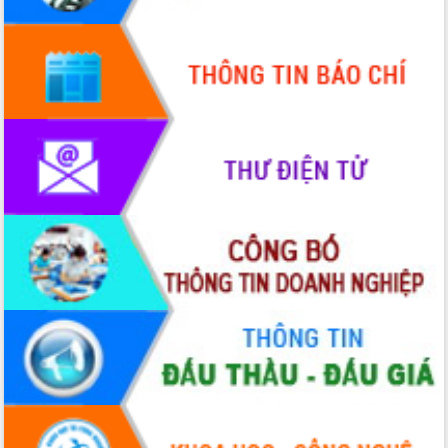
Khơi thông điểm nghẽn, đẩy nhanh
giải ngân vốn khắc phục thiên tai
HĐND tỉnh thông qua điều chỉnh Quy
hoạch tỉnh thời kỳ 2021-2030
Hội thảo góp ý hồ sơ điều chỉnh quy
hoạch tỉnh Đắk Lắk thời kỳ 2021-2030,
tầm nhìn đến năm 2050
Nâng cao hiệu quả hoạt động của các
doanh nghiệp nhà nước
Hội nghị triển khai kết nối mạng
truyền số liệu chuyên dùng phục vụ cơ
quan Đảng, Nhà nước
Lễ phát động chuỗi hoạt động chung
tay làm sạch môi trường
Xã Ea Kar bước chuyển mình trong
công tác cải cách hành chính mô hình
mới
UBND tỉnh họp báo định kỳ tháng 4
năm 2026
Hội thảo khoa học “Giải pháp thúc đẩy
phát triển nền kinh tế xanh tại tỉnh