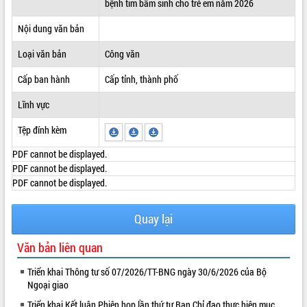
bệnh tim bẩm sinh cho trẻ em năm 2026
ĐIỂM TIN VĂN BẢN
Nội dung văn bản
QUY HOẠCH - KẾ HOẠCH
Loại văn bản
Công văn
Cấp ban hành
Cấp tỉnh, thành phố
Lĩnh vực
Tệp đính kèm
PDF cannot be displayed.
PDF cannot be displayed.
PDF cannot be displayed.
Quay lại
Văn bản liên quan
Triển khai Thông tư số 07/2026/TT-BNG ngày 30/6/2026 của Bộ
Ngoại giao
Triển khai Kết luận Phiên họp lần thứ tư Ban Chỉ đạo thực hiện mục