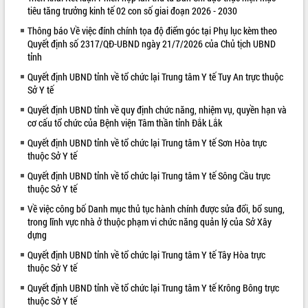
tiêu tăng trưởng kinh tế 02 con số giai đoạn 2026 - 2030
VIDEO
Thông báo Về việc đính chính tọa độ điểm góc tại Phụ lục kèm theo
Quyết định số 2317/QĐ-UBND ngày 21/7/2026 của Chủ tịch UBND
tỉnh
Quyết định UBND tỉnh về tổ chức lại Trung tâm Y tế Tuy An trực thuộc
Sở Y tế
Quyết định UBND tỉnh về quy định chức năng, nhiệm vụ, quyền hạn và
cơ cấu tổ chức của Bệnh viện Tâm thần tỉnh Đắk Lắk
Quyết định UBND tỉnh về tổ chức lại Trung tâm Y tế Sơn Hòa trực
Hội nghị UBND tỉnh Đắk Lắk thường kỳ
thuộc Sở Y tế
tháng 7/2026
Quyết định UBND tỉnh về tổ chức lại Trung tâm Y tế Sông Cầu trực
Lễ truy tặng danh hiệu “Bà Mẹ Việt
thuộc Sở Y tế
Nam Anh hùng” và trao Huân chương
Về việc công bố Danh mục thủ tục hành chính được sửa đổi, bổ sung,
Lao động
trong lĩnh vực nhà ở thuộc phạm vi chức năng quản lý của Sở Xây
UBND tỉnh Đắk Lắk triển khai nhiệm
dựng
vụ 6 tháng cuối năm 2026
Quyết định UBND tỉnh về tổ chức lại Trung tâm Y tế Tây Hòa trực
ALBUM ẢNH
Kỳ họp thứ Hai, Hội đồng nhân dân
thuộc Sở Y tế
tỉnh khóa XI quyết nghị nhiều nội dung
Quyết định UBND tỉnh về tổ chức lại Trung tâm Y tế Krông Bông trực
quan trọng
thuộc Sở Y tế
Bí thư Tỉnh ủy Lương Nguyễn Minh