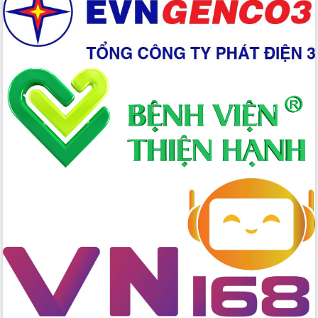
Giai đoạn 2026-2030, Đắk Lắk phấn
đấu có 77% xã đạt chuẩn nông thôn
mới
Chuyển đổi số 'mở đường' cho nông
nghiệp Đắk Lắk tăng trưởng bứt phá
Triển khai đồng bộ đo đạc, lập hồ sơ
địa chính, hoàn thiện cơ sở dữ liệu đất
đai
Ứng dụng sinh trắc học - Bước tiến
trong hành trình chuyển đổi số tại Đắk
Lắk
Đắk Lắk nâng cao hiệu quả công tác
Đảng từ Sổ tay đảng viên điện tử
Đắk Lắk đẩy mạnh nuôi biển công
nghệ, hướng tới phát triển thủy sản
bền vững
Tập huấn nâng cao năng lực triển khai
chuyển đổi số cho cán bộ, công chức
cấp xã
Đắk Lắk phát động hưởng ứng Ngày