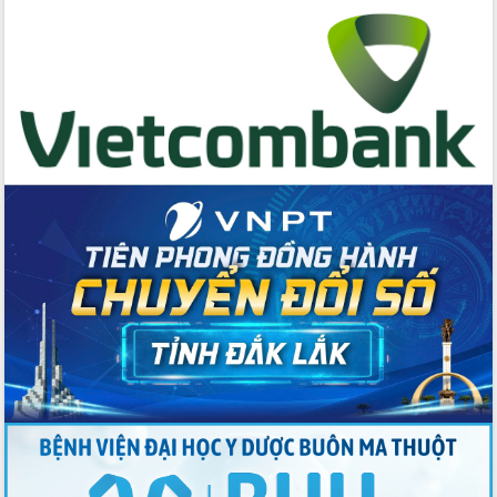
Quyền của người tiêu dùng Việt Nam
2026
Đẩy mạnh cải cách hành chính, quyết
tâm đạt được mục tiêu tăng trưởng
hai con số trong năm 2026
Tổ chức trang trọng Lễ hội Đền thờ
Lương Văn Chánh năm 2026
Phó Bí thư Tỉnh ủy Đắk Lắk Đỗ Hữu
Huy giữ chức Bí thư Đảng ủy Ủy Ban
Nhân dân tỉnh
Bệnh án điện tử thúc đẩy chuyển đổi
số y tế tại Đắk Lắk
Chuyển đổi số thư viện: Mở rộng
không gian tri thức trong thời đại số
Đánh giá, rút kinh nghiệm công tác tổ
chức diễn tập trước ngày bầu cử
Chương trình “Gặp gỡ hữu nghị –
Friendship Meeting New Year 2026”
Bầu cử Quốc hội và HĐND: Cử tri Đắk
Lắk gửi gắm niềm tin, kỳ vọng vào lá