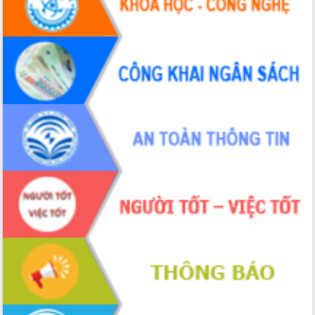
Đắk Lắk”
Tăng cường giám sát, đôn đốc thực
hiện nhiệm vụ quản lý tài sản công
hàng tuần
Tháo gỡ những vướng mắc, đẩy mạnh
công tác cải cách thủ tục hành chính
tại Trung tâm Phục vụ hành chính
công tỉnh
Đắk Lắk: Tôn vinh 46 giải pháp tại Hội
thi Sáng tạo Kỹ thuật 2024 - 2025
Đắk Lắk rà soát, điều chỉnh Đề án 190
về phát triển nuôi trồng thủy sản
Phó Chủ tịch UBND tỉnh Đắk Lắk
Trương Công Thái kiểm tra thực địa
Dự án cao tốc Khánh Hòa - Buôn Ma
Thuột
Định vị cà phê Việt Nam như một “di
sản sống” trong dòng chảy toàn cầu
Xây dựng nông thôn mới: Nâng cao đời
sống người dân từ những mô hình thiết