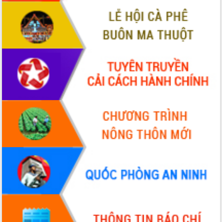
VIDEO
Không có file video nào để phát.
ALBUM ẢNH
LIÊN KẾT WEB