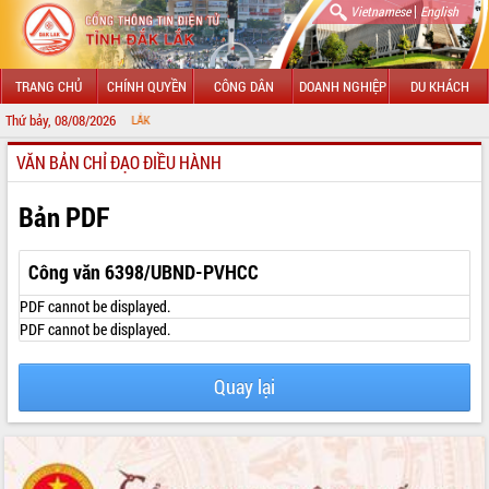
|
Vietnamese
English
TRANG CHỦ
CHÍNH QUYỀN
CÔNG DÂN
DOANH NGHIỆP
DU KHÁCH
Thứ bảy, 08/08/2026
CHÀO MỪN
VĂN BẢN CHỈ ĐẠO ĐIỀU HÀNH
GIỚI THIỆU
LÃNH ĐẠO UBND TỈNH
Bản PDF
TIN TỨC SỰ KIỆN
Công văn 6398/UBND-PVHCC
SỞ, BAN, NGÀNH
PDF cannot be displayed.
PDF cannot be displayed.
UBND CÁC XÃ, PHƯỜNG
Quay lại
THÔNG TIN CHỈ ĐẠO ĐIỀU HÀNH
HỆ THỐNG VĂN BẢN
VĂN BẢN HĐND TỈNH