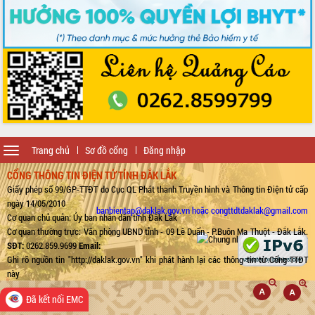
Toggle
Trang chủ
Sơ đồ cổng
Đăng nhập
navigation
CỔNG THÔNG TIN ĐIỆN TỬ TỈNH ĐẮK LẮK
Giấy phép số 99/GP-TTĐT do Cục QL Phát thanh Truyền hình và Thông tin Điện tử cấp
ngày 14/05/2010
banbientap@daklak.gov.vn hoặc congttdtdaklak@gmail.com
Cơ quan chủ quản: Ủy ban nhân dân tỉnh Đắk Lắk
Cơ quan thường trực: Văn phòng UBND tỉnh - 09 Lê Duẩn - P.Buôn Ma Thuột - Đắk Lắk.
SĐT:
0262.859.9699
Email:
Ghi rõ nguồn tin "http://daklak.gov.vn" khi phát hành lại các thông tin từ Cổng TTĐT
này
Đã kết nối EMC