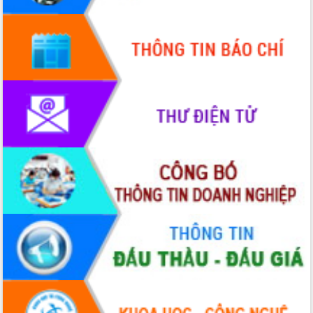
Quy hoạch và Xúc tiến đầu tư tỉnh Đắk
Lắk
Khơi thông điểm nghẽn, đẩy nhanh
giải ngân vốn khắc phục thiên tai
HĐND tỉnh thông qua điều chỉnh Quy
hoạch tỉnh thời kỳ 2021-2030
Hội thảo góp ý hồ sơ điều chỉnh quy
hoạch tỉnh Đắk Lắk thời kỳ 2021-2030,
tầm nhìn đến năm 2050
Nâng cao hiệu quả hoạt động của các
doanh nghiệp nhà nước
Hội nghị triển khai kết nối mạng
truyền số liệu chuyên dùng phục vụ cơ
quan Đảng, Nhà nước
Lễ phát động chuỗi hoạt động chung
tay làm sạch môi trường
Xã Ea Kar bước chuyển mình trong
công tác cải cách hành chính mô hình
mới
UBND tỉnh họp báo định kỳ tháng 4
năm 2026