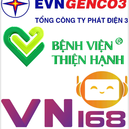
Xây dựng nền hành chính số đồng
hành cùng nông dân dân, doanh nghiệp
Giai đoạn 2026-2030, Đắk Lắk phấn
đấu có 77% xã đạt chuẩn nông thôn
mới
Chuyển đổi số 'mở đường' cho nông
nghiệp Đắk Lắk tăng trưởng bứt phá
Triển khai đồng bộ đo đạc, lập hồ sơ
địa chính, hoàn thiện cơ sở dữ liệu đất
đai
Ứng dụng sinh trắc học - Bước tiến
trong hành trình chuyển đổi số tại Đắk
Lắk
Đắk Lắk nâng cao hiệu quả công tác
Đảng từ Sổ tay đảng viên điện tử
Đắk Lắk đẩy mạnh nuôi biển công
nghệ, hướng tới phát triển thủy sản
bền vững
Tập huấn nâng cao năng lực triển khai
chuyển đổi số cho cán bộ, công chức