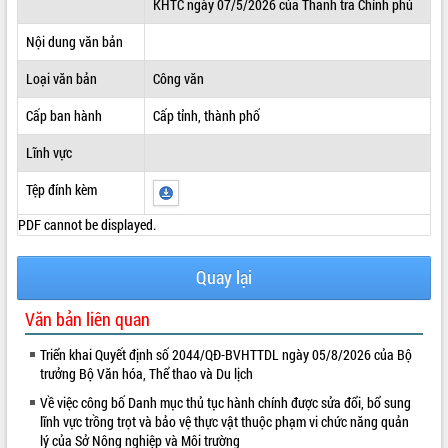
KHTC ngày 07/5/2026 của Thanh tra Chính phủ
ĐIỂM TIN VĂN BẢN
Nội dung văn bản
QUY HOẠCH - KẾ HOẠCH
Loại văn bản
Công văn
Cấp ban hành
Cấp tỉnh, thành phố
Lĩnh vực
Tệp đính kèm
PDF cannot be displayed.
Quay lại
Văn bản liên quan
Triển khai Quyết định số 2044/QĐ-BVHTTDL ngày 05/8/2026 của Bộ
trưởng Bộ Văn hóa, Thể thao và Du lịch
Về việc công bố Danh mục thủ tục hành chính được sửa đổi, bổ sung
lĩnh vực trồng trọt và bảo vệ thực vật thuộc phạm vi chức năng quản
lý của Sở Nông nghiệp và Môi trường