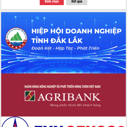
Bình chọn
Kết quả
Thứ trưởng Bộ Y tế làm việc với tỉnh
Đắk Lắk về phát triển nhân lực y tế
cho trạm y tế cấp xã
Du lịch Đắk Lắk nâng tầm trải nghiệm
du khách thông qua Hệ thống cơ sở dữ
liệu và Bản đồ số
Tập huấn ứng dụng trí tuệ nhân tạo (AI)
trong thương mại điện tử năm 2026
Đoàn đại biểu Quốc hội tỉnh Đắk Lắk
trao đổi thông tin trước Kỳ họp thứ
nhất, Quốc hội khóa XVI
Quyết liệt cải cách hành chính, khơi
thông nguồn lực phát triển
Nâng cao hiệu lực, hiệu quả HĐND
tỉnh thông qua hiện đại hóa hành chính
Xã Ea Phê gắn cải cách hành chính với
chuyển đổi số
Phó Chủ tịch Thường trực UBND tỉnh
Hồ Thị Nguyên Thảo làm việc tại Trung
tâm Phục vụ hành chính công xã Ea
Phê