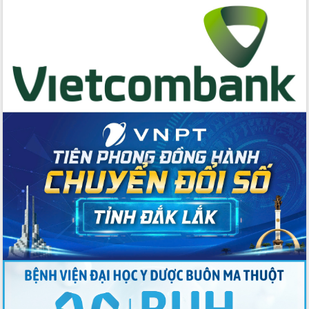
cấp xã
Đắk Lắk phát động hưởng ứng Ngày
Quyền của người tiêu dùng Việt Nam
2026
Đẩy mạnh cải cách hành chính, quyết
tâm đạt được mục tiêu tăng trưởng
hai con số trong năm 2026
Tổ chức trang trọng Lễ hội Đền thờ
Lương Văn Chánh năm 2026
Phó Bí thư Tỉnh ủy Đắk Lắk Đỗ Hữu
Huy giữ chức Bí thư Đảng ủy Ủy Ban
Nhân dân tỉnh
Bệnh án điện tử thúc đẩy chuyển đổi
số y tế tại Đắk Lắk
Chuyển đổi số thư viện: Mở rộng
không gian tri thức trong thời đại số
Đánh giá, rút kinh nghiệm công tác tổ
chức diễn tập trước ngày bầu cử
Chương trình “Gặp gỡ hữu nghị –
Friendship Meeting New Year 2026”