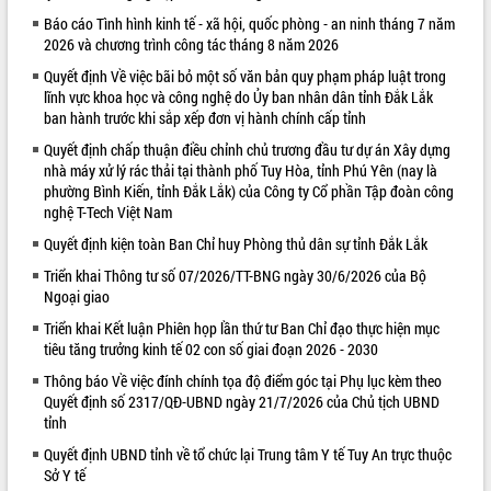
Báo cáo Tình hình kinh tế - xã hội, quốc phòng - an ninh tháng 7 năm
VIDEO
2026 và chương trình công tác tháng 8 năm 2026
Quyết định Về việc bãi bỏ một số văn bản quy phạm pháp luật trong
lĩnh vực khoa học và công nghệ do Ủy ban nhân dân tỉnh Đắk Lắk
ban hành trước khi sắp xếp đơn vị hành chính cấp tỉnh
Quyết định chấp thuận điều chỉnh chủ trương đầu tư dự án Xây dựng
nhà máy xử lý rác thải tại thành phố Tuy Hòa, tỉnh Phú Yên (nay là
phường Bình Kiến, tỉnh Đắk Lắk) của Công ty Cổ phần Tập đoàn công
nghệ T-Tech Việt Nam
Quyết định kiện toàn Ban Chỉ huy Phòng thủ dân sự tỉnh Đắk Lắk
Khám bệnh, cấp phát thuốc miễn phí
và tặng quà người dân xã Cư Pui
Triển khai Thông tư số 07/2026/TT-BNG ngày 30/6/2026 của Bộ
Ngoại giao
Hội nghị UBND tỉnh Đắk Lắk thường kỳ
tháng 7/2026
Triển khai Kết luận Phiên họp lần thứ tư Ban Chỉ đạo thực hiện mục
Lễ truy tặng danh hiệu “Bà Mẹ Việt
tiêu tăng trưởng kinh tế 02 con số giai đoạn 2026 - 2030
Nam Anh hùng” và trao Huân chương
Thông báo Về việc đính chính tọa độ điểm góc tại Phụ lục kèm theo
Lao động
Quyết định số 2317/QĐ-UBND ngày 21/7/2026 của Chủ tịch UBND
ALBUM ẢNH
UBND tỉnh Đắk Lắk triển khai nhiệm
tỉnh
vụ 6 tháng cuối năm 2026
Quyết định UBND tỉnh về tổ chức lại Trung tâm Y tế Tuy An trực thuộc
Kỳ họp thứ Hai, Hội đồng nhân dân
Sở Y tế
tỉnh khóa XI quyết nghị nhiều nội dung