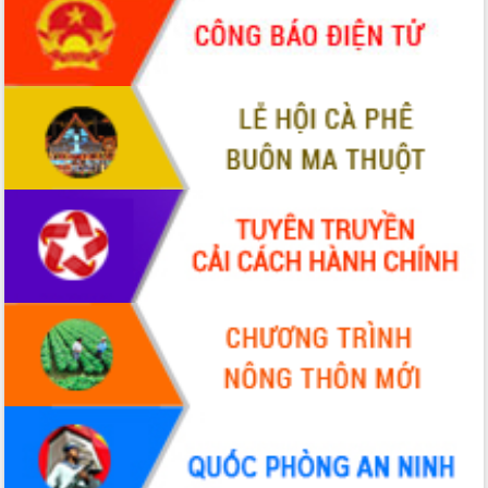
món ăn từ sầu riêng
Đắk Lắk công bố Quy hoạch và xúc
tiến đầu tư tỉnh
Ngành cá ngừ Đắk Lắk chủ động thích
ứng để giữ vững thị trường xuất khẩu
Diễn đàn Kinh tế tư nhân Việt Nam đột
phá cơ chế - Hợp tác công tư
Đề án 06 tạo bước ngoặt đột phá trong
cải cách hành chính tỉnh Đắk Lắk
Kết nối tour, đẩy mạnh chuyển đổi số
để phát triển du lịch Đắk Lắk
Khởi động Dự án Đầu tư xây dựng hạ
tầng kỹ thuật Cụm công nghiệp Tân
Tiến
Gặp mặt các cơ quan báo chí nhân Kỷ
niệm 101 năm Ngày Báo chí Cách
mạng Việt Nam
Đắk Lắk sơ kết 4 năm triển khai thực
hiện Đề án 06 của Chính phủ
Họp báo thông tin về Hội nghị Công bố