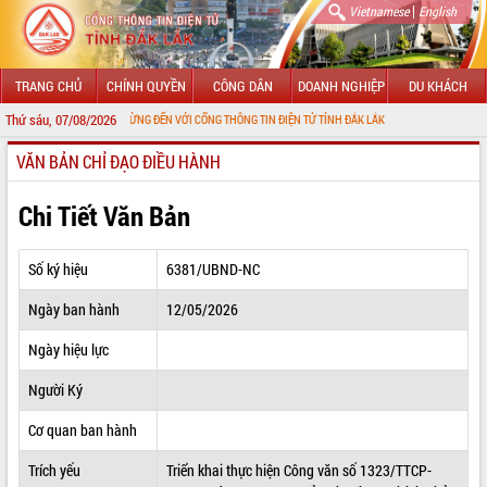
|
Vietnamese
English
TRANG CHỦ
CHÍNH QUYỀN
CÔNG DÂN
DOANH NGHIỆP
DU KHÁCH
Thứ sáu, 07/08/2026
CHÀO MỪNG ĐẾN VỚI CỔNG THÔNG TIN ĐIỆN TỬ TỈNH ĐẮK LẮK
VĂN BẢN CHỈ ĐẠO ĐIỀU HÀNH
GIỚI THIỆU
LÃNH ĐẠO UBND TỈNH
Chi Tiết Văn Bản
TIN TỨC SỰ KIỆN
Số ký hiệu
6381/UBND-NC
SỞ, BAN, NGÀNH
Ngày ban hành
12/05/2026
UBND CÁC XÃ, PHƯỜNG
Ngày hiệu lực
THÔNG TIN CHỈ ĐẠO ĐIỀU HÀNH
Người Ký
HỆ THỐNG VĂN BẢN
Cơ quan ban hành
Trích yếu
Triển khai thực hiện Công văn số 1323/TTCP-
VĂN BẢN HĐND TỈNH