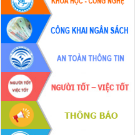
Hội thảo khoa học “Giải pháp thúc đẩy
phát triển nền kinh tế xanh tại tỉnh
Đắk Lắk”
Tăng cường giám sát, đôn đốc thực
hiện nhiệm vụ quản lý tài sản công
hàng tuần
Tháo gỡ những vướng mắc, đẩy mạnh
công tác cải cách thủ tục hành chính
tại Trung tâm Phục vụ hành chính
công tỉnh
Đắk Lắk: Tôn vinh 46 giải pháp tại Hội
thi Sáng tạo Kỹ thuật 2024 - 2025
Đắk Lắk rà soát, điều chỉnh Đề án 190
về phát triển nuôi trồng thủy sản
Phó Chủ tịch UBND tỉnh Đắk Lắk
Trương Công Thái kiểm tra thực địa
Dự án cao tốc Khánh Hòa - Buôn Ma
Thuột
Định vị cà phê Việt Nam như một “di
sản sống” trong dòng chảy toàn cầu