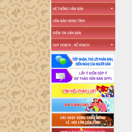
HỆ THỐNG VĂN BẢN
VĂN BẢN HĐND TỈNH
ĐIỂM TIN VĂN BẢN
QUY HOẠCH - KẾ HOẠCH