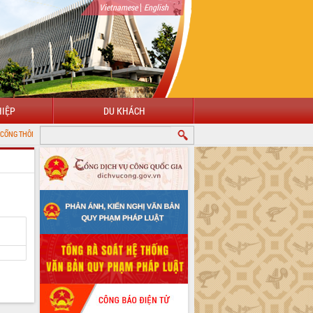
|
Vietnamese
English
IỆP
DU KHÁCH
IN ĐIỆN TỬ TỈNH ĐẮK LẮK