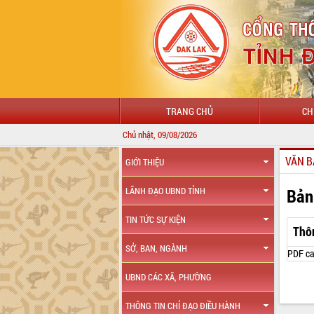
TRANG CHỦ
CH
Chủ nhật, 09/08/2026
VĂN B
GIỚI THIỆU
Bản
LÃNH ĐẠO UBND TỈNH
TIN TỨC SỰ KIỆN
Thô
SỞ, BAN, NGÀNH
PDF ca
UBND CÁC XÃ, PHƯỜNG
THÔNG TIN CHỈ ĐẠO ĐIỀU HÀNH