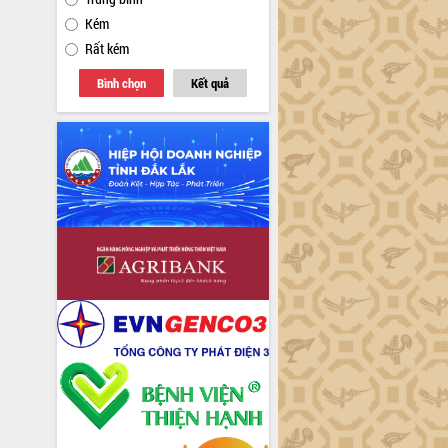
Kém
Rất kém
Bình chọn
Kết quả