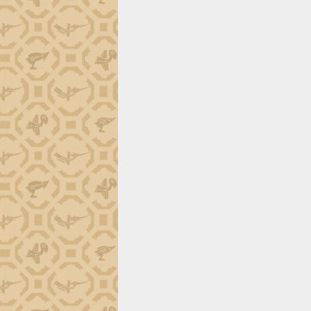
định EUDR
Thứ trưởng Bộ Nông nghiệp và Môi
trường Nguyễn Hoàng Hiệp khảo sát
vùng trồng và doanh nghiệp đóng gói
sầu riêng tại Đắk Lắk
Trình diễn nghệ thuật chế biến các
món ăn từ sầu riêng
Đắk Lắk công bố Quy hoạch và xúc
tiến đầu tư tỉnh
Ngành cá ngừ Đắk Lắk chủ động thích
ứng để giữ vững thị trường xuất khẩu
Diễn đàn Kinh tế tư nhân Việt Nam đột
phá cơ chế - Hợp tác công tư
Đề án 06 tạo bước ngoặt đột phá trong
cải cách hành chính tỉnh Đắk Lắk
Kết nối tour, đẩy mạnh chuyển đổi số
để phát triển du lịch Đắk Lắk
Khởi động Dự án Đầu tư xây dựng hạ
tầng kỹ thuật Cụm công nghiệp Tân
Tiến