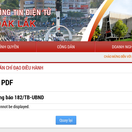
ÍNH QUYỀN
CÔNG DÂN
DOANH NGH
CHÀO MỪNG ĐẾN VỚI CỔNG THÔNG T
ẢN CHỈ ĐẠO ĐIỀU HÀNH
 PDF
ng báo 182/TB-UBND
nnot be displayed.
Quay lại