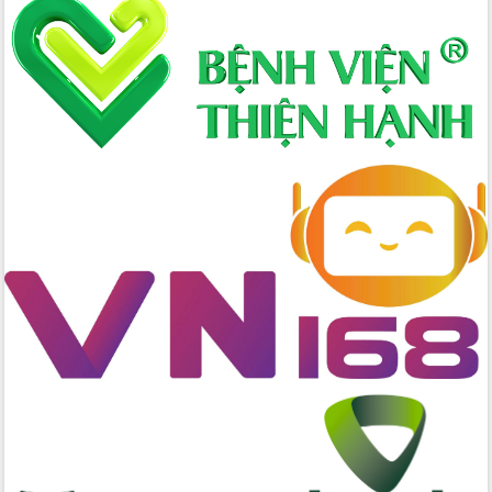
Xây dựng nông thôn mới: Nâng cao đời
sống người dân từ những mô hình thiết
thực
Quyết liệt tháo gỡ vướng mắc, đẩy
nhanh tiến độ các dự án trọng điểm
trong Khu kinh tế Nam Phú Yên
Hòn Yến phát triển du lịch gắn với bảo
tồn biển
Lấy ý kiến điều chỉnh Quy hoạch tỉnh
Đắk Lắk thời kỳ 2021-2030, tầm nhìn
đến năm 2050
Phát động chiến dịch 30 ngày đêm
giải phóng mặt bằng Tuyến đường bộ
ven biển
Đắk Lắk nỗ lực thúc đẩy tăng trưởng
kinh tế từ 10% trở lên trong Quý
II/2026
Đắk Lắk ký kết thỏa thuận hợp tác về
chuyển đổi số giai đoạn 2026 – 2030
với Tập đoàn Bưu chính Viễn thông
Việt Nam