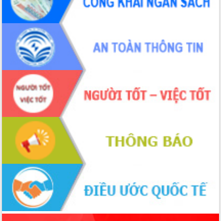
món ăn từ sầu riêng
Đắk Lắk công bố Quy hoạch và xúc
tiến đầu tư tỉnh
Ngành cá ngừ Đắk Lắk chủ động thích
ứng để giữ vững thị trường xuất khẩu
Diễn đàn Kinh tế tư nhân Việt Nam đột
phá cơ chế - Hợp tác công tư
Đề án 06 tạo bước ngoặt đột phá trong
cải cách hành chính tỉnh Đắk Lắk
Kết nối tour, đẩy mạnh chuyển đổi số
để phát triển du lịch Đắk Lắk
Khởi động Dự án Đầu tư xây dựng hạ
tầng kỹ thuật Cụm công nghiệp Tân
Tiến
Gặp mặt các cơ quan báo chí nhân Kỷ
niệm 101 năm Ngày Báo chí Cách
mạng Việt Nam
Đắk Lắk sơ kết 4 năm triển khai thực
hiện Đề án 06 của Chính phủ
Họp báo thông tin về Hội nghị Công bố