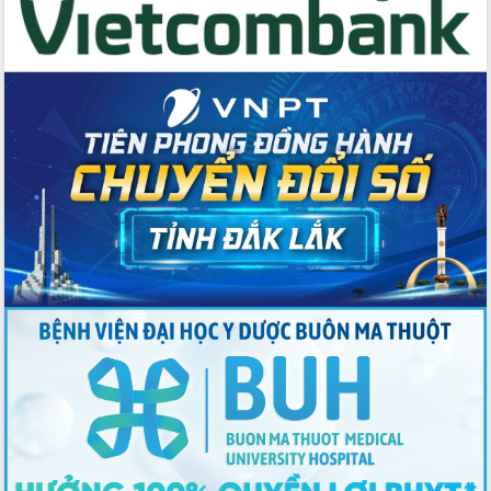
Thứ trưởng Bộ Y tế làm việc với tỉnh
Đắk Lắk về phát triển nhân lực y tế
cho trạm y tế cấp xã
Du lịch Đắk Lắk nâng tầm trải nghiệm
du khách thông qua Hệ thống cơ sở dữ
liệu và Bản đồ số
Tập huấn ứng dụng trí tuệ nhân tạo (AI)
trong thương mại điện tử năm 2026
Đoàn đại biểu Quốc hội tỉnh Đắk Lắk
trao đổi thông tin trước Kỳ họp thứ
nhất, Quốc hội khóa XVI
Quyết liệt cải cách hành chính, khơi
thông nguồn lực phát triển
Nâng cao hiệu lực, hiệu quả HĐND
tỉnh thông qua hiện đại hóa hành chính
Xã Ea Phê gắn cải cách hành chính với
chuyển đổi số
Phó Chủ tịch Thường trực UBND tỉnh
Hồ Thị Nguyên Thảo làm việc tại Trung
tâm Phục vụ hành chính công xã Ea
Phê