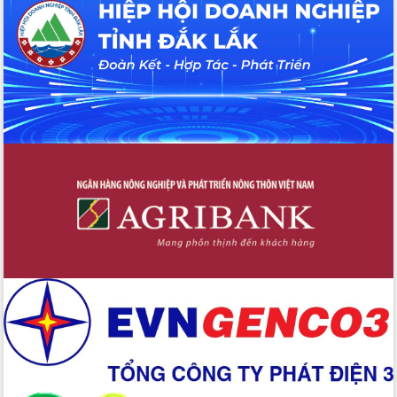
Hội thảo khoa học “Giải pháp thúc đẩy
phát triển nền kinh tế xanh tại tỉnh
Đắk Lắk”
Tăng cường giám sát, đôn đốc thực
hiện nhiệm vụ quản lý tài sản công
hàng tuần
Tháo gỡ những vướng mắc, đẩy mạnh
công tác cải cách thủ tục hành chính
tại Trung tâm Phục vụ hành chính
công tỉnh
Đắk Lắk: Tôn vinh 46 giải pháp tại Hội
thi Sáng tạo Kỹ thuật 2024 - 2025
Đắk Lắk rà soát, điều chỉnh Đề án 190
về phát triển nuôi trồng thủy sản
Phó Chủ tịch UBND tỉnh Đắk Lắk
Trương Công Thái kiểm tra thực địa
Dự án cao tốc Khánh Hòa - Buôn Ma
Thuột
Định vị cà phê Việt Nam như một “di
sản sống” trong dòng chảy toàn cầu