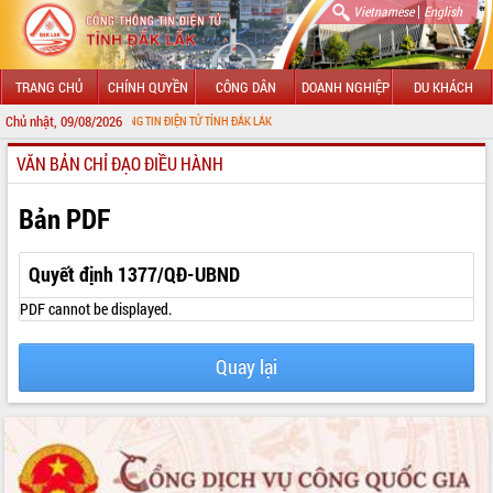
|
Vietnamese
English
TRANG CHỦ
CHÍNH QUYỀN
CÔNG DÂN
DOANH NGHIỆP
DU KHÁCH
Chủ nhật, 09/08/2026
ỚI CỔNG THÔNG TIN ĐIỆN TỬ TỈNH ĐẮK LẮK
VĂN BẢN CHỈ ĐẠO ĐIỀU HÀNH
GIỚI THIỆU
LÃNH ĐẠO UBND TỈNH
Bản PDF
TIN TỨC SỰ KIỆN
Quyết định 1377/QĐ-UBND
SỞ, BAN, NGÀNH
PDF cannot be displayed.
UBND CÁC XÃ, PHƯỜNG
Quay lại
THÔNG TIN CHỈ ĐẠO ĐIỀU HÀNH
HỆ THỐNG VĂN BẢN
VĂN BẢN HĐND TỈNH