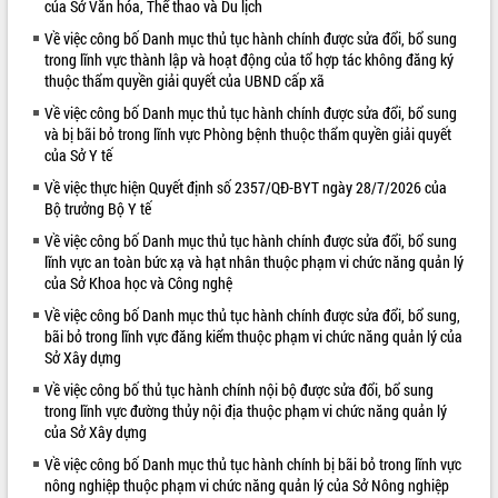
của Sở Văn hóa, Thể thao và Du lịch
VIDEO
Về việc công bố Danh mục thủ tục hành chính được sửa đổi, bổ sung
trong lĩnh vực thành lập và hoạt động của tổ hợp tác không đăng ký
Loading the player...
thuộc thẩm quyền giải quyết của UBND cấp xã
Trailer Lễ hội Sầu riêng Đắk Lắk năm
Về việc công bố Danh mục thủ tục hành chính được sửa đổi, bổ sung
2026
và bị bãi bỏ trong lĩnh vực Phòng bệnh thuộc thẩm quyền giải quyết
của Sở Y tế
Khám bệnh, cấp phát thuốc miễn phí
và tặng quà người dân xã Cư Pui
Về việc thực hiện Quyết định số 2357/QĐ-BYT ngày 28/7/2026 của
Hội nghị UBND tỉnh Đắk Lắk thường kỳ
Bộ trưởng Bộ Y tế
tháng 7/2026
Về việc công bố Danh mục thủ tục hành chính được sửa đổi, bổ sung
Lễ truy tặng danh hiệu “Bà Mẹ Việt
lĩnh vực an toàn bức xạ và hạt nhân thuộc phạm vi chức năng quản lý
ALBUM ẢNH
Nam Anh hùng” và trao Huân chương
của Sở Khoa học và Công nghệ
Lao động
Về việc công bố Danh mục thủ tục hành chính được sửa đổi, bổ sung,
UBND tỉnh Đắk Lắk triển khai nhiệm
bãi bỏ trong lĩnh vực đăng kiểm thuộc phạm vi chức năng quản lý của
vụ 6 tháng cuối năm 2026
Sở Xây dựng
Kỳ họp thứ Hai, Hội đồng nhân dân
Về việc công bố thủ tục hành chính nội bộ được sửa đổi, bổ sung
tỉnh khóa XI quyết nghị nhiều nội dung
trong lĩnh vực đường thủy nội địa thuộc phạm vi chức năng quản lý
quan trọng
của Sở Xây dựng
Bí thư Tỉnh ủy Lương Nguyễn Minh
Về việc công bố Danh mục thủ tục hành chính bị bãi bỏ trong lĩnh vực
Triết thăm, tặng quà người có công với
nông nghiệp thuộc phạm vi chức năng quản lý của Sở Nông nghiệp
cách mạng
LIÊN KẾT WEB