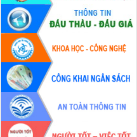
hiện nhiệm vụ quản lý tài sản công
hàng tuần
Tháo gỡ những vướng mắc, đẩy mạnh
công tác cải cách thủ tục hành chính
tại Trung tâm Phục vụ hành chính
công tỉnh
Đắk Lắk: Tôn vinh 46 giải pháp tại Hội
thi Sáng tạo Kỹ thuật 2024 - 2025
Đắk Lắk rà soát, điều chỉnh Đề án 190
về phát triển nuôi trồng thủy sản
Phó Chủ tịch UBND tỉnh Đắk Lắk
Trương Công Thái kiểm tra thực địa
Dự án cao tốc Khánh Hòa - Buôn Ma
Thuột
Định vị cà phê Việt Nam như một “di
sản sống” trong dòng chảy toàn cầu
Xây dựng nông thôn mới: Nâng cao đời
sống người dân từ những mô hình thiết
thực
Quyết liệt tháo gỡ vướng mắc, đẩy