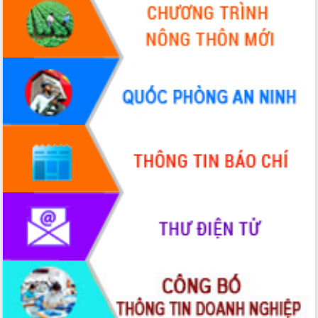
HĐND tỉnh thông qua điều chỉnh Quy
hoạch tỉnh thời kỳ 2021-2030
Hội thảo góp ý hồ sơ điều chỉnh quy
hoạch tỉnh Đắk Lắk thời kỳ 2021-2030,
tầm nhìn đến năm 2050
Nâng cao hiệu quả hoạt động của các
doanh nghiệp nhà nước
Hội nghị triển khai kết nối mạng
truyền số liệu chuyên dùng phục vụ cơ
quan Đảng, Nhà nước
Lễ phát động chuỗi hoạt động chung
tay làm sạch môi trường
Xã Ea Kar bước chuyển mình trong
công tác cải cách hành chính mô hình
mới
UBND tỉnh họp báo định kỳ tháng 4
năm 2026
Hội thảo khoa học “Giải pháp thúc đẩy
phát triển nền kinh tế xanh tại tỉnh
Đắk Lắk”
Tăng cường giám sát, đôn đốc thực