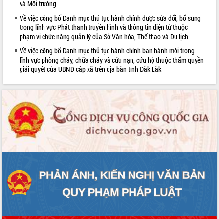
và Môi trường
Rà soát, hoàn thiện hệ thống thiết chế
Về việc công bố Danh mục thủ tục hành chính được sửa đổi, bổ sung
văn hóa, thể thao đáp ứng yêu cầu
trong lĩnh vực Phát thanh truyền hình và thông tin điện tử thuộc
phát triển mới
phạm vi chức năng quản lý của Sở Văn hóa, Thể thao và Du lịch
Thường trực HĐND tỉnh Đắk Lắk gặp
Về việc công bố Danh mục thủ tục hành chính ban hành mới trong
mặt Đoàn chuyên gia y tế TP. Hồ Chí
lĩnh vực phòng cháy, chữa cháy và cứu nạn, cứu hộ thuộc thẩm quyền
Minh
giải quyết của UBND cấp xã trên địa bàn tỉnh Đắk Lắk
Lễ truy điệu và an táng hài cốt liệt sĩ
tại Nghĩa trang Liệt sĩ xã Sơn Hòa
Bàn giải pháp tháo gỡ khó khăn trong
xuất khẩu sầu riêng và triển khai quy
định EUDR
Thứ trưởng Bộ Nông nghiệp và Môi
trường Nguyễn Hoàng Hiệp khảo sát
vùng trồng và doanh nghiệp đóng gói
sầu riêng tại Đắk Lắk
Trình diễn nghệ thuật chế biến các
món ăn từ sầu riêng
Đắk Lắk công bố Quy hoạch và xúc
tiến đầu tư tỉnh
Ngành cá ngừ Đắk Lắk chủ động thích