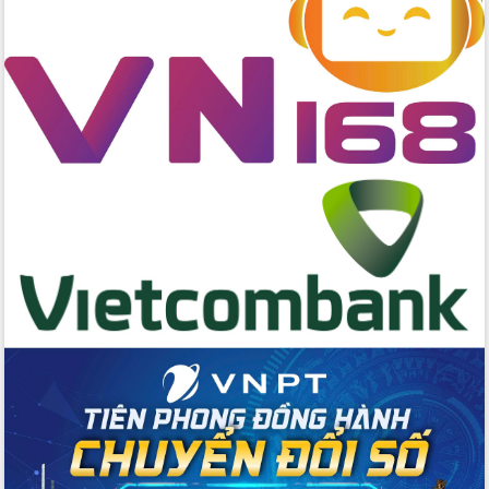
Đẩy mạnh cải cách hành chính, quyết
tâm đạt được mục tiêu tăng trưởng
hai con số trong năm 2026
Tổ chức trang trọng Lễ hội Đền thờ
Lương Văn Chánh năm 2026
Phó Bí thư Tỉnh ủy Đắk Lắk Đỗ Hữu
Huy giữ chức Bí thư Đảng ủy Ủy Ban
Nhân dân tỉnh
Bệnh án điện tử thúc đẩy chuyển đổi
số y tế tại Đắk Lắk
Chuyển đổi số thư viện: Mở rộng
không gian tri thức trong thời đại số
Đánh giá, rút kinh nghiệm công tác tổ
chức diễn tập trước ngày bầu cử
Chương trình “Gặp gỡ hữu nghị –
Friendship Meeting New Year 2026”
Bầu cử Quốc hội và HĐND: Cử tri Đắk
Lắk gửi gắm niềm tin, kỳ vọng vào lá
phiếu
Đắk Lắk sẵn sàng các điều kiện cho