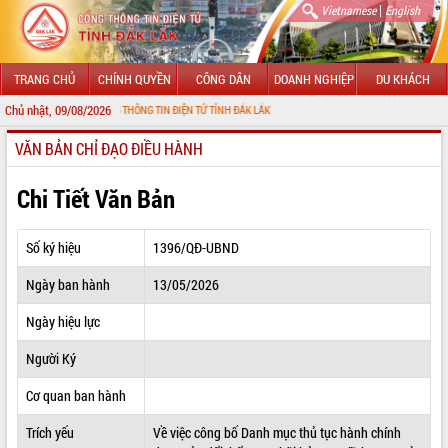
|
Vietnamese
English
TRANG CHỦ
CHÍNH QUYỀN
CÔNG DÂN
DOANH NGHIỆP
DU KHÁCH
Chủ nhật, 09/08/2026
ẾN VỚI CỔNG THÔNG TIN ĐIỆN TỬ TỈNH ĐẮK LẮK
VĂN BẢN CHỈ ĐẠO ĐIỀU HÀNH
GIỚI THIỆU
LÃNH ĐẠO UBND TỈNH
Chi Tiết Văn Bản
TIN TỨC SỰ KIỆN
Số ký hiệu
1396/QĐ-UBND
SỞ, BAN, NGÀNH
Ngày ban hành
13/05/2026
UBND CÁC XÃ, PHƯỜNG
Ngày hiệu lực
THÔNG TIN CHỈ ĐẠO ĐIỀU HÀNH
Người Ký
HỆ THỐNG VĂN BẢN
Cơ quan ban hành
Trích yếu
Về việc công bố Danh mục thủ tục hành chính
VĂN BẢN HĐND TỈNH