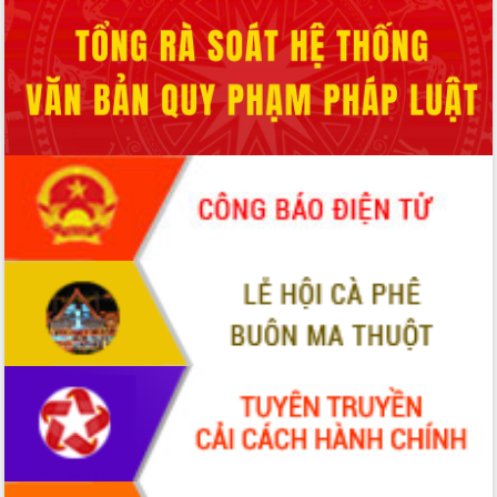
ứng để giữ vững thị trường xuất khẩu
Diễn đàn Kinh tế tư nhân Việt Nam đột
phá cơ chế - Hợp tác công tư
Đề án 06 tạo bước ngoặt đột phá trong
cải cách hành chính tỉnh Đắk Lắk
Kết nối tour, đẩy mạnh chuyển đổi số
để phát triển du lịch Đắk Lắk
Khởi động Dự án Đầu tư xây dựng hạ
tầng kỹ thuật Cụm công nghiệp Tân
Tiến
Gặp mặt các cơ quan báo chí nhân Kỷ
niệm 101 năm Ngày Báo chí Cách
mạng Việt Nam
Đắk Lắk sơ kết 4 năm triển khai thực
hiện Đề án 06 của Chính phủ
Họp báo thông tin về Hội nghị Công bố
Quy hoạch và Xúc tiến đầu tư tỉnh Đắk
Lắk
Khơi thông điểm nghẽn, đẩy nhanh
giải ngân vốn khắc phục thiên tai