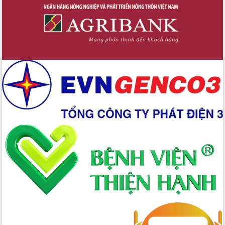
đấu có 77% xã đạt chuẩn nông thôn
mới
Chuyển đổi số 'mở đường' cho nông
nghiệp Đắk Lắk tăng trưởng bứt phá
Triển khai đồng bộ đo đạc, lập hồ sơ
địa chính, hoàn thiện cơ sở dữ liệu đất
đai
Ứng dụng sinh trắc học - Bước tiến
trong hành trình chuyển đổi số tại Đắk
Lắk
Đắk Lắk nâng cao hiệu quả công tác
Đảng từ Sổ tay đảng viên điện tử
Đắk Lắk đẩy mạnh nuôi biển công
nghệ, hướng tới phát triển thủy sản
bền vững
Tập huấn nâng cao năng lực triển khai
chuyển đổi số cho cán bộ, công chức
cấp xã
Đắk Lắk phát động hưởng ứng Ngày
Quyền của người tiêu dùng Việt Nam
2026